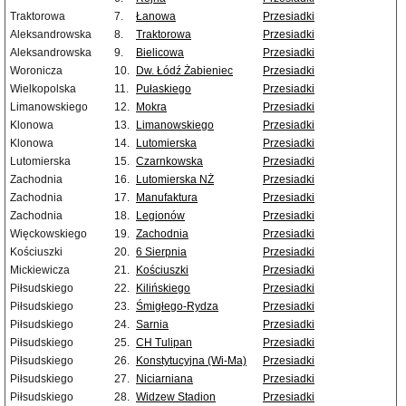
Traktorowa
7.
Łanowa
Przesiadki
Aleksandrowska
8.
Traktorowa
Przesiadki
Aleksandrowska
9.
Bielicowa
Przesiadki
Woronicza
10.
Dw. Łódź Żabieniec
Przesiadki
Wielkopolska
11.
Pułaskiego
Przesiadki
Limanowskiego
12.
Mokra
Przesiadki
Klonowa
13.
Limanowskiego
Przesiadki
Klonowa
14.
Lutomierska
Przesiadki
Lutomierska
15.
Czarnkowska
Przesiadki
Zachodnia
16.
Lutomierska NŻ
Przesiadki
Zachodnia
17.
Manufaktura
Przesiadki
Zachodnia
18.
Legionów
Przesiadki
Więckowskiego
19.
Zachodnia
Przesiadki
Kościuszki
20.
6 Sierpnia
Przesiadki
Mickiewicza
21.
Kościuszki
Przesiadki
Piłsudskiego
22.
Kilińskiego
Przesiadki
Piłsudskiego
23.
Śmigłego-Rydza
Przesiadki
Piłsudskiego
24.
Sarnia
Przesiadki
Piłsudskiego
25.
CH Tulipan
Przesiadki
Piłsudskiego
26.
Konstytucyjna (Wi-Ma)
Przesiadki
Piłsudskiego
27.
Niciarniana
Przesiadki
Piłsudskiego
28.
Widzew Stadion
Przesiadki