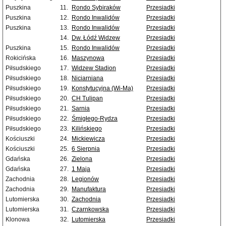
Puszkina
11.
Rondo Sybiraków
Przesiadki
Puszkina
12.
Rondo Inwalidów
Przesiadki
Puszkina
13.
Rondo Inwalidów
Przesiadki
14.
Dw. Łódź Widzew
Przesiadki
Puszkina
15.
Rondo Inwalidów
Przesiadki
Rokicińska
16.
Maszynowa
Przesiadki
Piłsudskiego
17.
Widzew Stadion
Przesiadki
Piłsudskiego
18.
Niciarniana
Przesiadki
Piłsudskiego
19.
Konstytucyjna (Wi-Ma)
Przesiadki
Piłsudskiego
20.
CH Tulipan
Przesiadki
Piłsudskiego
21.
Sarnia
Przesiadki
Piłsudskiego
22.
Śmigłego-Rydza
Przesiadki
Piłsudskiego
23.
Kilińskiego
Przesiadki
Kościuszki
24.
Mickiewicza
Przesiadki
Kościuszki
25.
6 Sierpnia
Przesiadki
Gdańska
26.
Zielona
Przesiadki
Gdańska
27.
1 Maja
Przesiadki
Zachodnia
28.
Legionów
Przesiadki
Zachodnia
29.
Manufaktura
Przesiadki
Lutomierska
30.
Zachodnia
Przesiadki
Lutomierska
31.
Czarnkowska
Przesiadki
Klonowa
32.
Lutomierska
Przesiadki