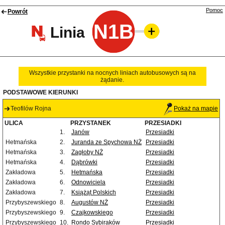
Pomoc
Powrót
N1B
Linia
Wszystkie przystanki na nocnych liniach autobusowych są na
żądanie.
PODSTAWOWE KIERUNKI
Teofilów Rojna
Pokaż na mapie
ULICA
PRZYSTANEK
PRZESIADKI
1.
Janów
Przesiadki
Hetmańska
2.
Juranda ze Spychowa NŻ
Przesiadki
Hetmańska
3.
Zagłoby NŻ
Przesiadki
Hetmańska
4.
Dąbrówki
Przesiadki
Zakładowa
5.
Hetmańska
Przesiadki
Zakładowa
6.
Odnowiciela
Przesiadki
Zakładowa
7.
Książąt Polskich
Przesiadki
Przybyszewskiego
8.
Augustów NŻ
Przesiadki
Przybyszewskiego
9.
Czajkowskiego
Przesiadki
Przybyszewskiego
10.
Rondo Sybiraków
Przesiadki