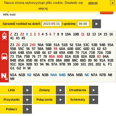
Nasza strona wykorzystuje pliki cookie. Dowiedz się
więcej
x
#
więcej.
Sprawdź rozkład na dzień:
i godzinę:
Z
Z1
Z2
0
1
2
3
4
5
6
7
8
9
10A
10B
11
12
13
14
15
16
41
43
45
Z3
Z6
Z13
Z43
50A
50B
51A
51B
52
53A
53C
53B
54B
55A
55B
55C
56
57
58A
58B
59
60A
60B
60C
60D
61
62
63
64A
64B
65A
65B
66
67
68
69A
69B
70
71A
71B
72A
72B
73
75A
75B
76
77
78
80A
80B
81A
81B
82A
82B
83
84A
84B
85A
85B
86
87A
87B
88A
88B
88C
88D
89
90
91A
91B
91C
92A
92B
93
94
96
97A
97B
99
100
101
201
202
6.
F1
G1
G2
H
W
N1A
N1B
N2
N3A
N3B
N4A
N4B
N5A
N5B
N6
N7A
N7B
N8
N9
Linie
Zmiany
Utrudnienia
Przystanki
Połączenia
Schematy
Pobierz