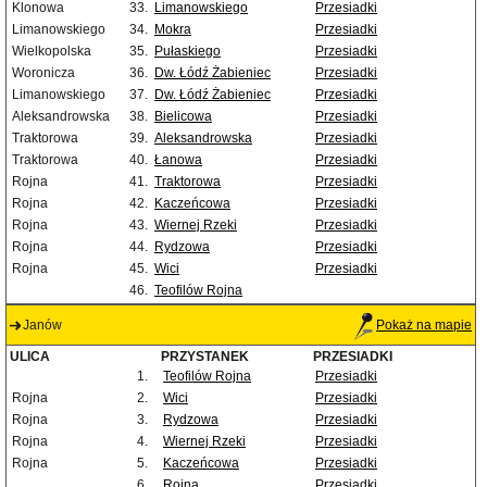
Klonowa
33.
Limanowskiego
Przesiadki
Limanowskiego
34.
Mokra
Przesiadki
Wielkopolska
35.
Pułaskiego
Przesiadki
Woronicza
36.
Dw. Łódź Żabieniec
Przesiadki
Limanowskiego
37.
Dw. Łódź Żabieniec
Przesiadki
Aleksandrowska
38.
Bielicowa
Przesiadki
Traktorowa
39.
Aleksandrowska
Przesiadki
Traktorowa
40.
Łanowa
Przesiadki
Rojna
41.
Traktorowa
Przesiadki
Rojna
42.
Kaczeńcowa
Przesiadki
Rojna
43.
Wiernej Rzeki
Przesiadki
Rojna
44.
Rydzowa
Przesiadki
Rojna
45.
Wici
Przesiadki
46.
Teofilów Rojna
Janów
Pokaż na mapie
ULICA
PRZYSTANEK
PRZESIADKI
1.
Teofilów Rojna
Przesiadki
Rojna
2.
Wici
Przesiadki
Rojna
3.
Rydzowa
Przesiadki
Rojna
4.
Wiernej Rzeki
Przesiadki
Rojna
5.
Kaczeńcowa
Przesiadki
6.
Rojna
Przesiadki