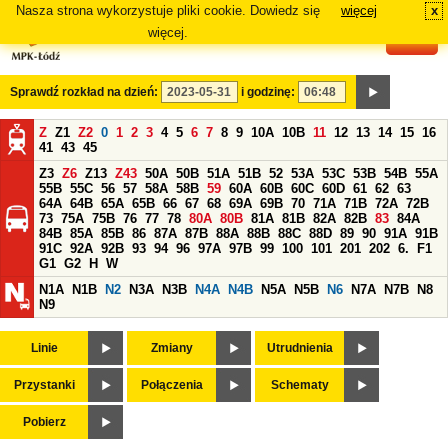
Nasza strona wykorzystuje pliki cookie. Dowiedz się
więcej
x
#
więcej.
Sprawdź rozkład na dzień:
i godzinę:
Z
Z1
Z2
0
1
2
3
4
5
6
7
8
9
10A
10B
11
12
13
14
15
16
41
43
45
Z3
Z6
Z13
Z43
50A
50B
51A
51B
52
53A
53C
53B
54B
55A
55B
55C
56
57
58A
58B
59
60A
60B
60C
60D
61
62
63
64A
64B
65A
65B
66
67
68
69A
69B
70
71A
71B
72A
72B
73
75A
75B
76
77
78
80A
80B
81A
81B
82A
82B
83
84A
84B
85A
85B
86
87A
87B
88A
88B
88C
88D
89
90
91A
91B
91C
92A
92B
93
94
96
97A
97B
99
100
101
201
202
6.
F1
G1
G2
H
W
N1A
N1B
N2
N3A
N3B
N4A
N4B
N5A
N5B
N6
N7A
N7B
N8
N9
Linie
Zmiany
Utrudnienia
Przystanki
Połączenia
Schematy
Pobierz