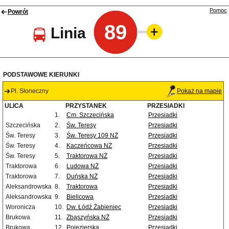
Pomoc
Powrót
89
Linia
PODSTAWOWE KIERUNKI
Pl. Słoneczny
Pokaż na mapie
ULICA
PRZYSTANEK
PRZESIADKI
1.
Cm. Szczecińska
Przesiadki
Szczecińska
2.
Św. Teresy
Przesiadki
Św. Teresy
3.
Św. Teresy 109 NŻ
Przesiadki
Św. Teresy
4.
Kaczeńcowa NŻ
Przesiadki
Św. Teresy
5.
Traktorowa NŻ
Przesiadki
Traktorowa
6.
Ludowa NŻ
Przesiadki
Traktorowa
7.
Duńska NŻ
Przesiadki
Aleksandrowska
8.
Traktorowa
Przesiadki
Aleksandrowska
9.
Bielicowa
Przesiadki
Woronicza
10.
Dw. Łódź Żabieniec
Przesiadki
Brukowa
11.
Zbąszyńska NŻ
Przesiadki
Brukowa
12.
Pojezierska
Przesiadki