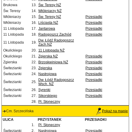
Brukowa
13.
Św. Teresy NŻ
Św. Teresy
14.
Włókniarzy NŻ
Włókniarzy
15.
Św. Teresy NŻ
Przesiadki
Włókniarzy
16.
Liściasta NŻ
Przesiadki
11 Listopada
17.
Jantarowa
Przesiadki
11 Listopada
18.
Radogoszcz Zachód
Przesiadki
Dw. Łódź Radogoszcz
11 Listopada
19.
Zach.NŻ
Okulickiego
20.
11 Listopada NŻ
Okulickiego
21.
Zgierska NŻ
Przesiadki
Zgierska
22.
Brzoskwiniowa NŻ
Przesiadki
Świtezianki
23.
Zgierska
Przesiadki
Świtezianki
24.
Nastrojowa
Przesiadki
Dw. Łódź Radogoszcz
Przesiadki
Świtezianki
25.
Wsch. NŻ
Świtezianki
26.
Syrenki
Przesiadki
Świtezianki
27.
Sikorskiego
Przesiadki
28.
Pl. Słoneczny
Cm. Szczecińska
Pokaż na mapie
ULICA
PRZYSTANEK
PRZESIADKI
1.
Pl. Słoneczny
Świtezianki
2.
Nastrojowa
Przesiadki