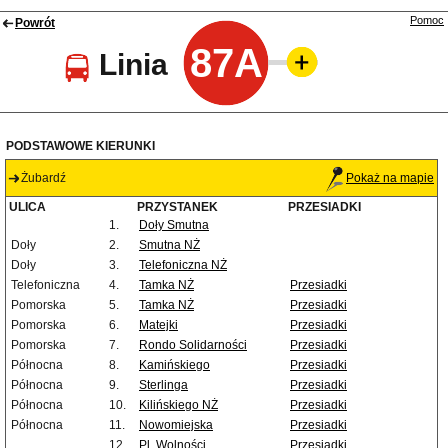
Pomoc
Powrót
87A
Linia
PODSTAWOWE KIERUNKI
Żubardź
Pokaż na mapie
ULICA
PRZYSTANEK
PRZESIADKI
1.
Doły Smutna
Doły
2.
Smutna NŻ
Doły
3.
Telefoniczna NŻ
Telefoniczna
4.
Tamka NŻ
Przesiadki
Pomorska
5.
Tamka NŻ
Przesiadki
Pomorska
6.
Matejki
Przesiadki
Pomorska
7.
Rondo Solidarności
Przesiadki
Północna
8.
Kamińskiego
Przesiadki
Północna
9.
Sterlinga
Przesiadki
Północna
10.
Kilińskiego NŻ
Przesiadki
Północna
11.
Nowomiejska
Przesiadki
12.
Pl. Wolności
Przesiadki