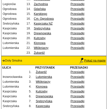
Legionów
13.
Zachodnia
Przesiadki
Ogrodowa
14.
Gdańska
Przesiadki
Ogrodowa
15.
Karskiego
Przesiadki
Ogrodowa
16.
Cm. Ogrodowa
Przesiadki
Srebrzyńska
17.
Kasprzaka NŻ
Przesiadki
Kasprzaka
18.
Srebrzyńska
Przesiadki
Kasprzaka
19.
Drewnowska
Przesiadki
Kasprzaka
20.
Kutrzeby
Przesiadki
Lutomierska
21.
Klonowa
Przesiadki
Lutomierska
22.
Włókniarzy
Przesiadki
23.
Żubardź
Doły Smutna
Pokaż na mapie
ULICA
PRZYSTANEK
PRZESIADKI
1.
Żubardź
Przesiadki
Inowrocławska
2.
Lutomierska
Przesiadki
Lutomierska
3.
Włókniarzy
Przesiadki
Lutomierska
4.
Klonowa
Przesiadki
Kasprzaka
5.
Kutrzeby
Przesiadki
Kasprzaka
6.
Drewnowska
Przesiadki
Kasprzaka
7.
Srebrzyńska
Przesiadki
Srebrzyńska
8.
Kasprzaka
Przesiadki