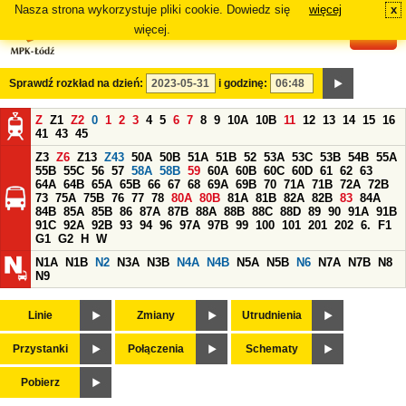
Nasza strona wykorzystuje pliki cookie. Dowiedz się
więcej
x
#
więcej.
Sprawdź rozkład na dzień:
i godzinę:
Z
Z1
Z2
0
1
2
3
4
5
6
7
8
9
10A
10B
11
12
13
14
15
16
41
43
45
Z3
Z6
Z13
Z43
50A
50B
51A
51B
52
53A
53C
53B
54B
55A
55B
55C
56
57
58A
58B
59
60A
60B
60C
60D
61
62
63
64A
64B
65A
65B
66
67
68
69A
69B
70
71A
71B
72A
72B
73
75A
75B
76
77
78
80A
80B
81A
81B
82A
82B
83
84A
84B
85A
85B
86
87A
87B
88A
88B
88C
88D
89
90
91A
91B
91C
92A
92B
93
94
96
97A
97B
99
100
101
201
202
6.
F1
G1
G2
H
W
N1A
N1B
N2
N3A
N3B
N4A
N4B
N5A
N5B
N6
N7A
N7B
N8
N9
Linie
Zmiany
Utrudnienia
Przystanki
Połączenia
Schematy
Pobierz