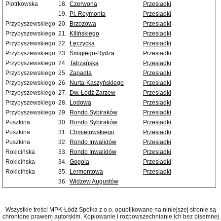
Piotrkowska
18.
Czerwona
Przesiadki
19.
Pl. Reymonta
Przesiadki
Przybyszewskiego
20.
Brzozowa
Przesiadki
Przybyszewskiego
21.
Kilińskiego
Przesiadki
Przybyszewskiego
22.
Łęczycka
Przesiadki
Przybyszewskiego
23.
Śmigłego-Rydza
Przesiadki
Przybyszewskiego
24.
Tatrzańska
Przesiadki
Przybyszewskiego
25.
Zapadła
Przesiadki
Przybyszewskiego
26.
Nurta-Kaszyńskiego
Przesiadki
Przybyszewskiego
27.
Dw. Łódź Zarzew
Przesiadki
Przybyszewskiego
28.
Lodowa
Przesiadki
Przybyszewskiego
29.
Rondo Sybiraków
Przesiadki
Puszkina
30.
Rondo Sybiraków
Przesiadki
Puszkina
31.
Chmielowskiego
Przesiadki
Puszkina
32.
Rondo Inwalidów
Przesiadki
Rokicińska
33.
Rondo Inwalidów
Przesiadki
Rokicińska
34.
Gogola
Przesiadki
Rokicińska
35.
Lermontowa
Przesiadki
36.
Widzew Augustów
Wszystkie treści MPK-Łódź Spółka z o.o. opublikowane na niniejszej stronie są
chronione prawem autorskim. Kopiowanie i rozpowszechnianie ich bez pisemnej