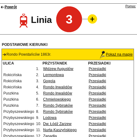
Pomoc
Powrót
3
Linia
PODSTAWOWE KIERUNKI
Rondo Powstańców 1863r.
Pokaż na mapie
ULICA
PRZYSTANEK
PRZESIADKI
1.
Widzew Augustów
Przesiadki
Rokicińska
2.
Lermontowa
Przesiadki
Rokicińska
3.
Gogola
Przesiadki
Rokicińska
4.
Rondo Inwalidów
Przesiadki
Puszkina
5.
Rondo Inwalidów
Przesiadki
Puszkina
6.
Chmielowskiego
Przesiadki
Puszkina
7.
Rondo Sybiraków
Przesiadki
Przybyszewskiego
8.
Rondo Sybiraków
Przesiadki
Przybyszewskiego
9.
Lodowa
Przesiadki
Przybyszewskiego
10.
Dw. Łódź Zarzew
Przesiadki
Przybyszewskiego
11.
Nurta-Kaszyńskiego
Przesiadki
Przybyszewskiego
12.
Zapadła
Przesiadki