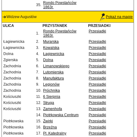
Rondo Powstańców
35.
1863r.
Widzew Augustów
Pokaż na mapie
ULICA
PRZYSTANEK
PRZESIADKI
Rondo Powstańców
Przesiadki
1.
1863r.
Łagiewnicka
2.
Murarska
Przesiadki
Łagiewnicka
3.
Kowalska
Przesiadki
Dolna
4.
Łagiewnicka
Przesiadki
Zgierska
5.
Dolna
Przesiadki
Zachodnia
6.
Limanowskiego
Przesiadki
Zachodnia
7.
Lutomierska
Przesiadki
Zachodnia
8.
Manufaktura
Przesiadki
Zachodnia
9.
Legionów
Przesiadki
Zachodnia
10.
Próchnika
Przesiadki
Kościuszki
11.
6 Sierpnia
Przesiadki
Kościuszki
12.
Struga
Przesiadki
Kościuszki
13.
Zamenhofa
Przesiadki
14.
Piotrkowska Centrum
Przesiadki
Piotrkowska
15.
Żwirki
Przesiadki
Piotrkowska
16.
Brzeźna
Przesiadki
Piotrkowska
17.
Pl. Katedralny
Przesiadki