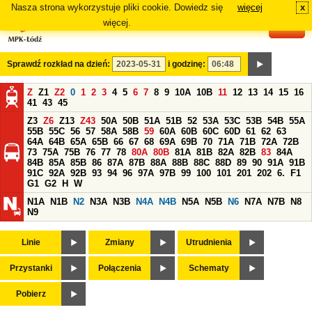
Nasza strona wykorzystuje pliki cookie. Dowiedz się
więcej
x
#
więcej.
Sprawdź rozkład na dzień:
i godzinę:
Z
Z1
Z2
0
1
2
3
4
5
6
7
8
9
10A
10B
11
12
13
14
15
16
41
43
45
Z3
Z6
Z13
Z43
50A
50B
51A
51B
52
53A
53C
53B
54B
55A
55B
55C
56
57
58A
58B
59
60A
60B
60C
60D
61
62
63
64A
64B
65A
65B
66
67
68
69A
69B
70
71A
71B
72A
72B
73
75A
75B
76
77
78
80A
80B
81A
81B
82A
82B
83
84A
84B
85A
85B
86
87A
87B
88A
88B
88C
88D
89
90
91A
91B
91C
92A
92B
93
94
96
97A
97B
99
100
101
201
202
6.
F1
G1
G2
H
W
N1A
N1B
N2
N3A
N3B
N4A
N4B
N5A
N5B
N6
N7A
N7B
N8
N9
Linie
Zmiany
Utrudnienia
Przystanki
Połączenia
Schematy
Pobierz