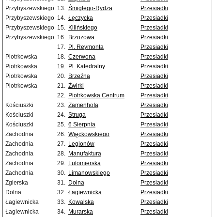
Przybyszewskiego
13.
Śmigłego-Rydza
Przesiadki
Przybyszewskiego
14.
Łęczycka
Przesiadki
Przybyszewskiego
15.
Kilińskiego
Przesiadki
Przybyszewskiego
16.
Brzozowa
Przesiadki
17.
Pl. Reymonta
Przesiadki
Piotrkowska
18.
Czerwona
Przesiadki
Piotrkowska
19.
Pl. Katedralny
Przesiadki
Piotrkowska
20.
Brzeźna
Przesiadki
Piotrkowska
21.
Żwirki
Przesiadki
22.
Piotrkowska Centrum
Przesiadki
Kościuszki
23.
Zamenhofa
Przesiadki
Kościuszki
24.
Struga
Przesiadki
Kościuszki
25.
6 Sierpnia
Przesiadki
Zachodnia
26.
Więckowskiego
Przesiadki
Zachodnia
27.
Legionów
Przesiadki
Zachodnia
28.
Manufaktura
Przesiadki
Zachodnia
29.
Lutomierska
Przesiadki
Zachodnia
30.
Limanowskiego
Przesiadki
Zgierska
31.
Dolna
Przesiadki
Dolna
32.
Łagiewnicka
Przesiadki
Łagiewnicka
33.
Kowalska
Przesiadki
Łagiewnicka
34.
Murarska
Przesiadki