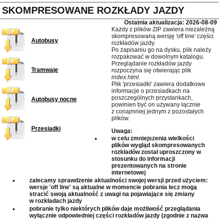
SKOMPRESOWANE ROZKŁADY JAZDY
Ostatnia aktualizacja: 2026-08-09
Każdy z plików ZIP zawiera niezależną
skompresowaną wersję 'off line' części
Autobusy
rozkładów jazdy.
Po zapisaniu go na dysku, plik należy
rozpakować w dowolnym katalogu.
Przeglądanie rozkładów jazdy
Tramwaje
rozpoczyna się otwierając plik
index.html
.
Plik 'przesiadki' zawiera dodatkowe
informacje o przesiadkach na
poszczególnych przystankach,
Autobusy nocne
powinien być on używany łącznie
z conajmniej jednym z pozostałych
plików.
Przesiadki
Uwaga:
w celu zmniejszenia wielkości
plików wygląd skompresowanych
rozkładów został uproszczony w
stosunku do informacji
prezentowanych na stronie
internetowej
zalecamy sprawdzenie aktualności swojej wersji przed użyciem:
wersje 'off line' są aktualne w momencie pobrania lecz mogą
stracić swoją aktualność z uwagi na pojawiające się zmiany
w rozkładach jazdy
pobranie tylko niektórych plików daje możliwość przeglądania
wyłącznie odpowiedniej części rozkładów jazdy (zgodnie z nazwa