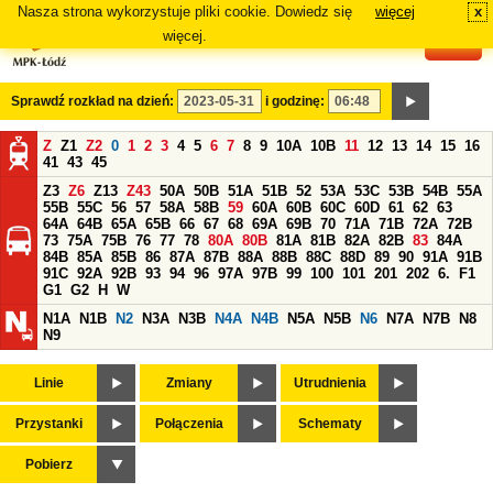
Nasza strona wykorzystuje pliki cookie. Dowiedz się
więcej
x
#
więcej.
Sprawdź rozkład na dzień:
i godzinę:
Z
Z1
Z2
0
1
2
3
4
5
6
7
8
9
10A
10B
11
12
13
14
15
16
41
43
45
Z3
Z6
Z13
Z43
50A
50B
51A
51B
52
53A
53C
53B
54B
55A
55B
55C
56
57
58A
58B
59
60A
60B
60C
60D
61
62
63
64A
64B
65A
65B
66
67
68
69A
69B
70
71A
71B
72A
72B
73
75A
75B
76
77
78
80A
80B
81A
81B
82A
82B
83
84A
84B
85A
85B
86
87A
87B
88A
88B
88C
88D
89
90
91A
91B
91C
92A
92B
93
94
96
97A
97B
99
100
101
201
202
6.
F1
G1
G2
H
W
N1A
N1B
N2
N3A
N3B
N4A
N4B
N5A
N5B
N6
N7A
N7B
N8
N9
Linie
Zmiany
Utrudnienia
Przystanki
Połączenia
Schematy
Pobierz