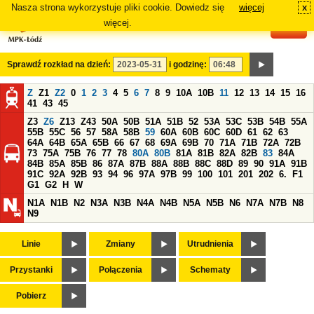
Nasza strona wykorzystuje pliki cookie. Dowiedz się
więcej
x
#
więcej.
Sprawdź rozkład na dzień:
i godzinę:
Z
Z1
Z2
0
1
2
3
4
5
6
7
8
9
10A
10B
11
12
13
14
15
16
41
43
45
Z3
Z6
Z13
Z43
50A
50B
51A
51B
52
53A
53C
53B
54B
55A
55B
55C
56
57
58A
58B
59
60A
60B
60C
60D
61
62
63
64A
64B
65A
65B
66
67
68
69A
69B
70
71A
71B
72A
72B
73
75A
75B
76
77
78
80A
80B
81A
81B
82A
82B
83
84A
84B
85A
85B
86
87A
87B
88A
88B
88C
88D
89
90
91A
91B
91C
92A
92B
93
94
96
97A
97B
99
100
101
201
202
6.
F1
G1
G2
H
W
N1A
N1B
N2
N3A
N3B
N4A
N4B
N5A
N5B
N6
N7A
N7B
N8
N9
Linie
Zmiany
Utrudnienia
Przystanki
Połączenia
Schematy
Pobierz