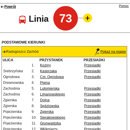
Pomoc
Powrót
73
Linia
PODSTAWOWE KIERUNKI
Radogoszcz Zachód
Pokaż na mapie
ULICA
PRZYSTANEK
PRZESIADKI
1.
Koziny
Przesiadki
Srebrzyńska
2.
Kasprzaka
Przesiadki
Ogrodowa
3.
Cm. Ogrodowa
Przesiadki
Drewnowska
4.
Piwna
Zachodnia
5.
Lutomierska
Przesiadki
Zachodnia
6.
Limanowskiego
Przesiadki
Zgierska
7.
Dolna
Przesiadki
Zgierska
8.
Sędziowska
Przesiadki
Pojezierska
9.
Zgierska
Przesiadki
Pojezierska
10.
Sierakowskiego
Przesiadki
Pojezierska
11.
Grunwaldzka
Przesiadki
Pojezierska
12.
Włókniarzy
Przesiadki