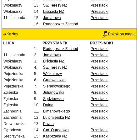
Włókniarzy
13.
Św. Teresy NŻ
Przesiadki
Włókniarzy
14.
Liściasta NŻ
Przesiadki
11 Listopada
15.
Jantarowa
Przesiadki
16.
Radogoszcz Zachód
Koziny
Pokaż na mapie
ULICA
PRZYSTANEK
PRZESIADKI
1.
Radogoszcz Zachód
Przesiadki
11 Listopada
2.
Jantarowa
Przesiadki
Włókniarzy
3.
Liściasta NŻ
Przesiadki
Włókniarzy
4.
Św. Teresy NŻ
Przesiadki
Pojezierska
5.
Włókniarzy
Przesiadki
Pojezierska
6.
Grunwaldzka
Przesiadki
Pojezierska
7.
Sierakowskiego
Przesiadki
Zgierska
8.
Julianowska
Przesiadki
Zgierska
9.
Sędziowska
Przesiadki
Zgierska
10.
Dolna
Przesiadki
Zachodnia
11.
Limanowskiego
Przesiadki
Zachodnia
12.
Lutomierska NŻ
Przesiadki
Drewnowska
13.
Piwna
Ogrodowa
14.
Cm. Ogrodowa
Przesiadki
Srebrzyńska
15.
Kasprzaka NŻ
Przesiadki