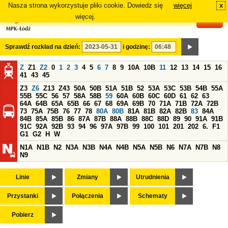
Nasza strona wykorzystuje pliki cookie. Dowiedz się
więcej
x
#
więcej.
Sprawdź rozkład na dzień:
i godzinę:
Z
Z1
Z2
0
1
2
3
4
5
6
7
8
9
10A
10B
11
12
13
14
15
16
41
43
45
Z3
Z6
Z13
Z43
50A
50B
51A
51B
52
53A
53C
53B
54B
55A
55B
55C
56
57
58A
58B
59
60A
60B
60C
60D
61
62
63
64A
64B
65A
65B
66
67
68
69A
69B
70
71A
71B
72A
72B
73
75A
75B
76
77
78
80A
80B
81A
81B
82A
82B
83
84A
84B
85A
85B
86
87A
87B
88A
88B
88C
88D
89
90
91A
91B
91C
92A
92B
93
94
96
97A
97B
99
100
101
201
202
6.
F1
G1
G2
H
W
N1A
N1B
N2
N3A
N3B
N4A
N4B
N5A
N5B
N6
N7A
N7B
N8
N9
Linie
Zmiany
Utrudnienia
Przystanki
Połączenia
Schematy
Pobierz