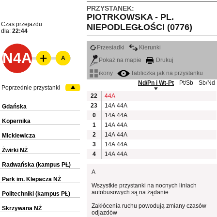
PRZYSTANEK:
PIOTRKOWSKA - PL.
Czas przejazdu
NIEPODLEGŁOŚCI (0776)
dla:
22:44
Przesiadki
Kierunki
N4A
A
Pokaż na mapie
Drukuj
ikony
Tabliczka jak na przystanku
Nd/Pn i Wt-Pt
Pt/Sb
Sb/Nd
Poprzednie przystanki
22
44A
23
14A
44A
Gdańska
0
14A
44A
Kopernika
1
14A
44A
2
14A
44A
Mickiewicza
3
14A
44A
Żwirki NŻ
4
14A
44A
Radwańska (kampus PŁ)
A
Park im. Klepacza NŻ
Wszystkie przystanki na nocnych liniach
autobusowych są na żądanie.
Politechniki (kampus PŁ)
Zakłócenia ruchu powodują zmiany czasów
Skrzywana NŻ
odjazdów