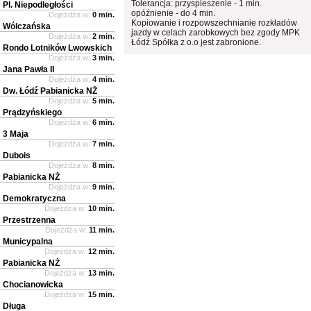
Tolerancja: przyspieszenie - 1 min.
Pl. Niepodległości
opóźnienie - do 4 min.
Dojeżdża w:
0 min.
Kopiowanie i rozpowszechnianie rozkładów
Wólczańska
jazdy w celach zarobkowych bez zgody MPK
Dojeżdża w:
2 min.
Łódź Spółka z o.o jest zabronione.
Rondo Lotników Lwowskich
Dojeżdża w:
3 min.
Jana Pawła II
Dojeżdża w:
4 min.
Dw. Łódź Pabianicka NŻ
Dojeżdża w:
5 min.
Prądzyńskiego
Dojeżdża w:
6 min.
3 Maja
Dojeżdża w:
7 min.
Dubois
Dojeżdża w:
8 min.
Pabianicka NŻ
Dojeżdża w:
9 min.
Demokratyczna
Dojeżdża w:
10 min.
Przestrzenna
Dojeżdża w:
11 min.
Municypalna
Dojeżdża w:
12 min.
Pabianicka NŻ
Dojeżdża w:
13 min.
Chocianowicka
Dojeżdża w:
15 min.
Długa