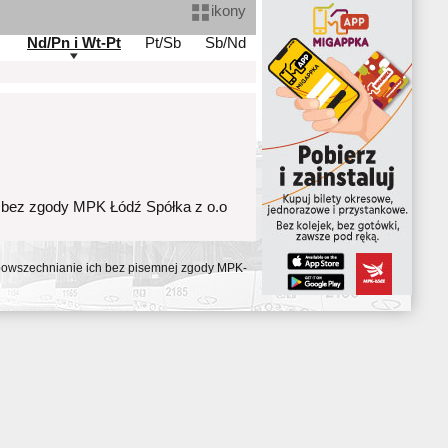
ikony
Nd/Pn i Wt-Pt
Pt/Sb
Sb/Nd
 bez zgody MPK Łódź Spółka z o.o
ozpowszechnianie ich bez pisemnej zgody MPK-