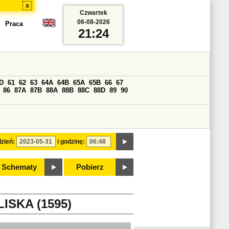
x
Czwartek
06-08-2026
Praca
21:24
D
61
62
63
64A
64B
65A
65B
66
67
86
87A
87B
88A
88B
88C
88D
89
90
zień:
i godzinę:
Schematy
Pobierz
ISKA (1595)