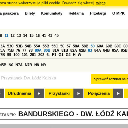
sza strona wykorzystuje pliki cookie. Dowiedz się więcej.
więcej
a pasażera
Bilety
Komunikaty
Reklama
Przetargi
O MPK
0B
11
12
13
14
15
16
41
43
45
53A
53C
53B
54B
55A
55B
55C
56
57
58A
58B
59
60A
60B
60C
60
75A
75B
76
77
78
80A
80B
81A
81B
82A
82B
83
84A
84B
85A
85B
97B
99
100
101
201
202
6.
F1
G1
G2
H
W
N5B
N6
N7A
N7B
N8
N9
Przystanek Dw. Łódź Kaliska
Sprawdź rozkład na d
Utrudnienia
Przystanki
Połączenia
BANDURSKIEGO - DW. ŁÓDŹ KAL
STANEK: