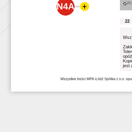
Pr
N4A
22
Wszy
Zakł
Tole
opóź
Kopi
jest
Wszystkie treści MPK-Łódź Spółka z o.o. op