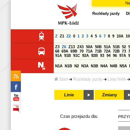
Na
Rozkłady jazdy
Dl
Z
Z1
Z2
0
1
2
3
4
5
6
7
8
9
10A
1
Z3
Z6
Z13
Z43
50A
50B
51A
51B
52
68
69A
69B
70
71A
71B
72A
72B
73
91A
91B
91C
92A
92B
93
94
96
97A
N1A
N1B
N2
N3A
N3B
N4A
N4B
N5A
Start
Rozkłady jazdy
Linia N4A
Linie
Zmiany
Czas przejazdu dla:
PRZY