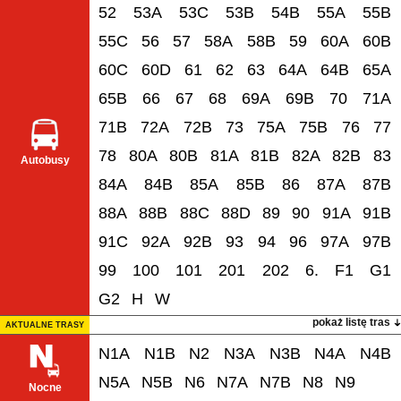
52
53A
53C
53B
54B
55A
55B
55C
56
57
58A
58B
59
60A
60B
60C
60D
61
62
63
64A
64B
65A
65B
66
67
68
69A
69B
70
71A
71B
72A
72B
73
75A
75B
76
77
78
80A
80B
81A
81B
82A
82B
83
Autobusy
84A
84B
85A
85B
86
87A
87B
88A
88B
88C
88D
89
90
91A
91B
91C
92A
92B
93
94
96
97A
97B
99
100
101
201
202
6.
F1
G1
G2
H
W
pokaż listę tras
AKTUALNE TRASY
N1A
N1B
N2
N3A
N3B
N4A
N4B
N5A
N5B
N6
N7A
N7B
N8
N9
Nocne