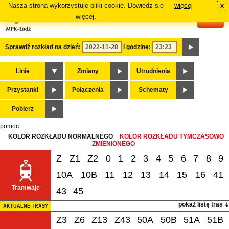
Nasza strona wykorzystuje pliki cookie. Dowiedz się
więcej
x
#
więcej.
Sprawdź rozkład na dzień:
i godzinę:
Linie
Zmiany
Utrudnienia
Przystanki
Połączenia
Schematy
Pobierz
pomoc
KOLOR ROZKŁADU NORMALNEGO
KOLOR ROZKŁADU TYMCZASOWO
ZMIENIONEGO
Z
Z1
Z2
0
1
2
3
4
5
6
7
8
9
10A
10B
11
12
13
14
15
16
41
Tramwaje
43
45
pokaż listę tras
AKTUALNE TRASY
Z3
Z6
Z13
Z43
50A
50B
51A
51B