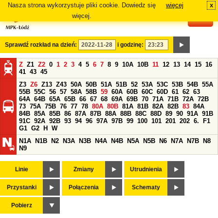
Nasza strona wykorzystuje pliki cookie. Dowiedz się
więcej
x
#
więcej.
Sprawdź rozkład na dzień:
i godzinę:
Z
Z1
Z2
0
1
2
3
4
5
6
7
8
9
10A
10B
11
12
13
14
15
16
41
43
45
Z3
Z6
Z13
Z43
50A
50B
51A
51B
52
53A
53C
53B
54B
55A
55B
55C
56
57
58A
58B
59
60A
60B
60C
60D
61
62
63
64A
64B
65A
65B
66
67
68
69A
69B
70
71A
71B
72A
72B
73
75A
75B
76
77
78
80A
80B
81A
81B
82A
82B
83
84A
84B
85A
85B
86
87A
87B
88A
88B
88C
88D
89
90
91A
91B
91C
92A
92B
93
94
96
97A
97B
99
100
101
201
202
6.
F1
G1
G2
H
W
N1A
N1B
N2
N3A
N3B
N4A
N4B
N5A
N5B
N6
N7A
N7B
N8
N9
Linie
Zmiany
Utrudnienia
Przystanki
Połączenia
Schematy
Pobierz