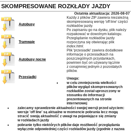
SKOMPRESOWANE ROZKŁADY JAZDY
Ostatnia aktualizacja: 2026-08-07
Każdy z plików ZIP zawiera niezależną
skompresowaną wersję 'off line' części
Autobusy
rozkładów jazdy.
Po zapisaniu go na dysku, plik należy
rozpakować w dowolnym katalogu.
Przeglądanie rozkładów jazdy
Tramwaje
rozpoczyna się otwierając plik
index.html
.
Plik 'przesiadki' zawiera dodatkowe
informacje o przesiadkach na
poszczególnych przystankach,
Autobusy nocne
powinien być on używany łącznie
z conajmniej jednym z pozostałych
plików.
Przesiadki
Uwaga:
w celu zmniejszenia wielkości
plików wygląd skompresowanych
rozkładów został uproszczony w
stosunku do informacji
prezentowanych na stronie
internetowej
zalecamy sprawdzenie aktualności swojej wersji przed użyciem:
wersje 'off line' są aktualne w momencie pobrania lecz mogą
stracić swoją aktualność z uwagi na pojawiające się zmiany
w rozkładach jazdy
pobranie tylko niektórych plików daje możliwość przeglądania
wyłącznie odpowiedniej części rozkładów jazdy (zgodnie z nazwa