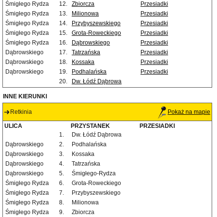
Śmigłego Rydza
12.
Zbiorcza
Przesiadki
Śmigłego Rydza
13.
Milionowa
Przesiadki
Śmigłego Rydza
14.
Przybyszewskiego
Przesiadki
Śmigłego Rydza
15.
Grota-Roweckiego
Przesiadki
Śmigłego Rydza
16.
Dąbrowskiego
Przesiadki
Dąbrowskiego
17.
Tatrzańska
Przesiadki
Dąbrowskiego
18.
Kossaka
Przesiadki
Dąbrowskiego
19.
Podhalańska
Przesiadki
20.
Dw. Łódź Dąbrowa
INNE KIERUNKI
Retkinia
Pokaż na mapie
ULICA
PRZYSTANEK
PRZESIADKI
1.
Dw. Łódź Dąbrowa
Dąbrowskiego
2.
Podhalańska
Dąbrowskiego
3.
Kossaka
Dąbrowskiego
4.
Tatrzańska
Dąbrowskiego
5.
Śmigłego-Rydza
Śmigłego Rydza
6.
Grota-Roweckiego
Śmigłego Rydza
7.
Przybyszewskiego
Śmigłego Rydza
8.
Milionowa
Śmigłego Rydza
9.
Zbiorcza