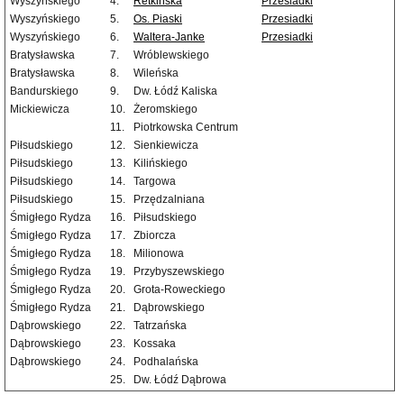
Wyszyńskiego
4.
Retkińska
Przesiadki
Wyszyńskiego
5.
Os. Piaski
Przesiadki
Wyszyńskiego
6.
Waltera-Janke
Przesiadki
Bratysławska
7.
Wróblewskiego
Bratysławska
8.
Wileńska
Bandurskiego
9.
Dw. Łódź Kaliska
Mickiewicza
10.
Żeromskiego
11.
Piotrkowska Centrum
Piłsudskiego
12.
Sienkiewicza
Piłsudskiego
13.
Kilińskiego
Piłsudskiego
14.
Targowa
Piłsudskiego
15.
Przędzalniana
Śmigłego Rydza
16.
Piłsudskiego
Śmigłego Rydza
17.
Zbiorcza
Śmigłego Rydza
18.
Milionowa
Śmigłego Rydza
19.
Przybyszewskiego
Śmigłego Rydza
20.
Grota-Roweckiego
Śmigłego Rydza
21.
Dąbrowskiego
Dąbrowskiego
22.
Tatrzańska
Dąbrowskiego
23.
Kossaka
Dąbrowskiego
24.
Podhalańska
25.
Dw. Łódź Dąbrowa