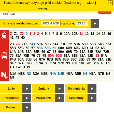
Nasza strona wykorzystuje pliki cookie. Dowiedz się
więcej
x
#
więcej.
Sprawdź rozkład na dzień:
i godzinę:
Z
Z1
Z2
0
1
2
3
4
5
6
7
8
9
10A
10B
11
12
13
14
15
16
41
43
45
Z3
Z6
Z13
Z43
50A
50B
51A
51B
52
53A
53C
53B
54B
55A
55B
55C
56
57
58A
58B
59
60A
60B
60C
60D
61
62
63
64A
64B
65A
65B
66
67
68
69A
69B
70
71A
71B
72A
72B
73
75A
75B
76
77
78
80A
80B
81A
81B
82A
82B
83
84A
84B
85A
85B
86
87A
87B
88A
88B
88C
88D
89
90
91A
91B
91C
92A
92B
93
94
96
97A
97B
99
100
101
201
202
6.
F1
G1
G2
H
W
N1A
N1B
N2
N3A
N3B
N4A
N4B
N5A
N5B
N6
N7A
N7B
N8
N9
Linie
Zmiany
Utrudnienia
Przystanki
Połączenia
Schematy
Pobierz