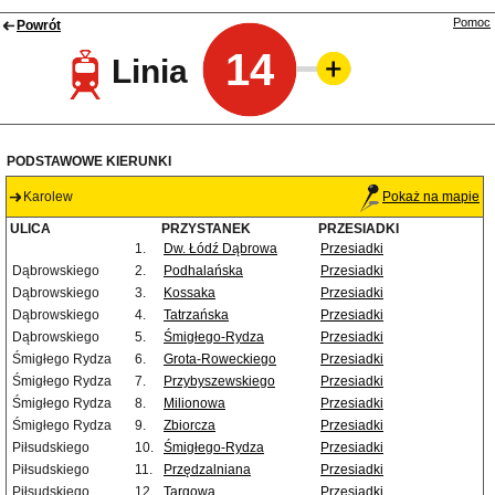
Pomoc
Powrót
14
Linia
PODSTAWOWE KIERUNKI
Karolew
Pokaż na mapie
ULICA
PRZYSTANEK
PRZESIADKI
1.
Dw. Łódź Dąbrowa
Przesiadki
Dąbrowskiego
2.
Podhalańska
Przesiadki
Dąbrowskiego
3.
Kossaka
Przesiadki
Dąbrowskiego
4.
Tatrzańska
Przesiadki
Dąbrowskiego
5.
Śmigłego-Rydza
Przesiadki
Śmigłego Rydza
6.
Grota-Roweckiego
Przesiadki
Śmigłego Rydza
7.
Przybyszewskiego
Przesiadki
Śmigłego Rydza
8.
Milionowa
Przesiadki
Śmigłego Rydza
9.
Zbiorcza
Przesiadki
Piłsudskiego
10.
Śmigłego-Rydza
Przesiadki
Piłsudskiego
11.
Przędzalniana
Przesiadki
Piłsudskiego
12.
Targowa
Przesiadki