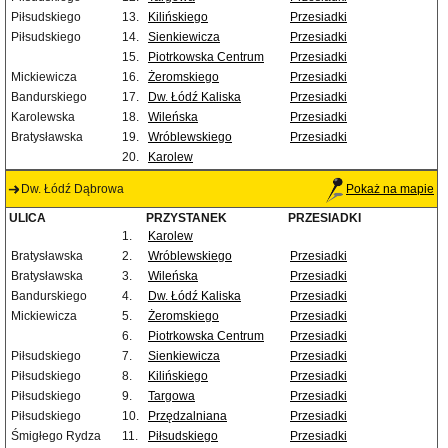
Piłsudskiego
13.
Kilińskiego
Przesiadki
Piłsudskiego
14.
Sienkiewicza
Przesiadki
15.
Piotrkowska Centrum
Przesiadki
Mickiewicza
16.
Żeromskiego
Przesiadki
Bandurskiego
17.
Dw. Łódź Kaliska
Przesiadki
Karolewska
18.
Wileńska
Przesiadki
Bratysławska
19.
Wróblewskiego
Przesiadki
20.
Karolew
Dw. Łódź Dąbrowa
Pokaż na mapie
ULICA
PRZYSTANEK
PRZESIADKI
1.
Karolew
Bratysławska
2.
Wróblewskiego
Przesiadki
Bratysławska
3.
Wileńska
Przesiadki
Bandurskiego
4.
Dw. Łódź Kaliska
Przesiadki
Mickiewicza
5.
Żeromskiego
Przesiadki
6.
Piotrkowska Centrum
Przesiadki
Piłsudskiego
7.
Sienkiewicza
Przesiadki
Piłsudskiego
8.
Kilińskiego
Przesiadki
Piłsudskiego
9.
Targowa
Przesiadki
Piłsudskiego
10.
Przędzalniana
Przesiadki
Śmigłego Rydza
11.
Piłsudskiego
Przesiadki