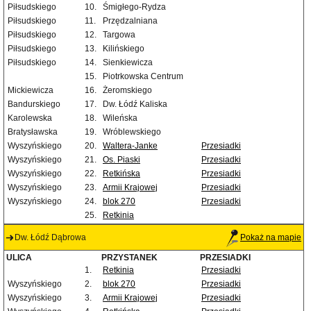
Piłsudskiego
10.
Śmigłego-Rydza
Piłsudskiego
11.
Przędzalniana
Piłsudskiego
12.
Targowa
Piłsudskiego
13.
Kilińskiego
Piłsudskiego
14.
Sienkiewicza
15.
Piotrkowska Centrum
Mickiewicza
16.
Żeromskiego
Bandurskiego
17.
Dw. Łódź Kaliska
Karolewska
18.
Wileńska
Bratysławska
19.
Wróblewskiego
Wyszyńskiego
20.
Waltera-Janke
Przesiadki
Wyszyńskiego
21.
Os. Piaski
Przesiadki
Wyszyńskiego
22.
Retkińska
Przesiadki
Wyszyńskiego
23.
Armii Krajowej
Przesiadki
Wyszyńskiego
24.
blok 270
Przesiadki
25.
Retkinia
Dw. Łódź Dąbrowa
Pokaż na mapie
ULICA
PRZYSTANEK
PRZESIADKI
1.
Retkinia
Przesiadki
Wyszyńskiego
2.
blok 270
Przesiadki
Wyszyńskiego
3.
Armii Krajowej
Przesiadki