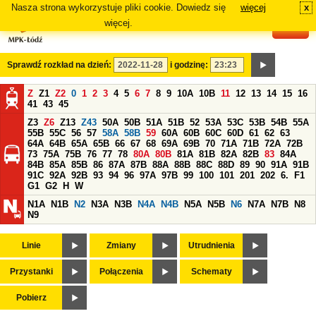
Nasza strona wykorzystuje pliki cookie. Dowiedz się
więcej
x
#
więcej.
Sprawdź rozkład na dzień:
i godzinę:
Z
Z1
Z2
0
1
2
3
4
5
6
7
8
9
10A
10B
11
12
13
14
15
16
41
43
45
Z3
Z6
Z13
Z43
50A
50B
51A
51B
52
53A
53C
53B
54B
55A
55B
55C
56
57
58A
58B
59
60A
60B
60C
60D
61
62
63
64A
64B
65A
65B
66
67
68
69A
69B
70
71A
71B
72A
72B
73
75A
75B
76
77
78
80A
80B
81A
81B
82A
82B
83
84A
84B
85A
85B
86
87A
87B
88A
88B
88C
88D
89
90
91A
91B
91C
92A
92B
93
94
96
97A
97B
99
100
101
201
202
6.
F1
G1
G2
H
W
N1A
N1B
N2
N3A
N3B
N4A
N4B
N5A
N5B
N6
N7A
N7B
N8
N9
Linie
Zmiany
Utrudnienia
Przystanki
Połączenia
Schematy
Pobierz