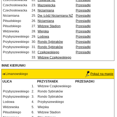
Czechosłowacka
22.
Edwarda NŻ
Przesiadki
Czechosłowacka
23.
Mazowiecka
Przesiadki
Czechosłowacka
24.
Niciarniana
Przesiadki
Niciarniana
25.
Dw. Łódź Niciarniana NŻ
Przesiadki
Piłsudskiego
26.
Niciarniana
Przesiadki
Piłsudskiego
27.
Widzew Stadion
Przesiadki
Widzewska
28.
Wiejska
Przesiadki
Przybyszewskiego
29.
Lodowa
Przesiadki
Przybyszewskiego
30.
Rondo Sybiraków
Przesiadki
Przybyszewskiego
31.
Rondo Sybiraków
Przesiadki
Przybyszewskiego
32.
Czajkowskiego
Przesiadki
33.
Widzew Czajkowskiego
INNE KIERUNKI
Limanowskiego
Pokaż na mapie
ULICA
PRZYSTANEK
PRZESIADKI
1.
Widzew Czajkowskiego
Przybyszewskiego
2.
Rondo Sybiraków
Przybyszewskiego
3.
Rondo Sybiraków
Lodowa
4.
Przybyszewskiego
Widzewska
5.
Wiejska
Piłsudskiego
6.
Widzew Stadion