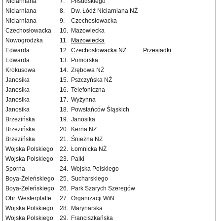
Niciarniana
7.
Piłsudskiego
Niciarniana
8.
Dw. Łódź Niciarniana NŻ
Niciarniana
9.
Czechosłowacka
Czechosłowacka
10.
Mazowiecka
Nowogrodzka
11.
Mazowiecka
Edwarda
12.
Czechosłowacka NŻ
Przesiadki
Edwarda
13.
Pomorska
Krokusowa
14.
Zrębowa NŻ
Janosika
15.
Pszczyńska NŻ
Janosika
16.
Telefoniczna
Janosika
17.
Wyżynna
Janosika
18.
Powstańców Śląskich
Brzezińska
19.
Janosika
Brzezińska
20.
Kerna NŻ
Brzezińska
21.
Śnieżna NŻ
Wojska Polskiego
22.
Łomnicka NŻ
Wojska Polskiego
23.
Palki
Sporna
24.
Wojska Polskiego
Boya-Żeleńskiego
25.
Sucharskiego
Boya-Żeleńskiego
26.
Park Szarych Szeregów
Obr. Westerplatte
27.
Organizacji WiN
Wojska Polskiego
28.
Marynarska
Wojska Polskiego
29.
Franciszkańska