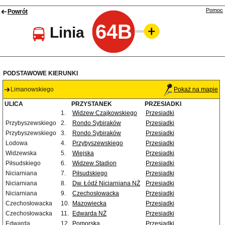
Pomoc
Powrót
64B
Linia
PODSTAWOWE KIERUNKI
Limanowskiego
Pokaż na mapie
ULICA
PRZYSTANEK
PRZESIADKI
1.
Widzew Czajkowskiego
Przesiadki
Przybyszewskiego
2.
Rondo Sybiraków
Przesiadki
Przybyszewskiego
3.
Rondo Sybiraków
Przesiadki
Lodowa
4.
Przybyszewskiego
Przesiadki
Widzewska
5.
Wiejska
Przesiadki
Piłsudskiego
6.
Widzew Stadion
Przesiadki
Niciarniana
7.
Piłsudskiego
Przesiadki
Niciarniana
8.
Dw. Łódź Niciarniana NŻ
Przesiadki
Niciarniana
9.
Czechosłowacka
Przesiadki
Czechosłowacka
10.
Mazowiecka
Przesiadki
Czechosłowacka
11.
Edwarda NŻ
Przesiadki
Edwarda
12.
Pomorska
Przesiadki