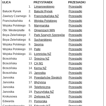
ULICA
PRZYSTANEK
PRZESIADKI
1.
Limanowskiego
Przesiadki
Bałucki Rynek
2.
Bałucki Rynek
Przesiadki
Zawiszy Czarnego
3.
Franciszkańska NŻ
Przesiadki
Franciszkańska
4.
Wojska Polskiego
Przesiadki
Wojska Polskiego
5.
Marynarska
Przesiadki
Obr. Westerplatte
6.
Organizacji WiN
Przesiadki
Boya-Żeleńskiego
7.
Park Szarych Szeregów
Przesiadki
Boya-Żeleńskiego
8.
Sucharskiego
Przesiadki
Wojska Polskiego
9.
Sporna
Przesiadki
Wojska Polskiego
10.
Palki
Przesiadki
Wojska Polskiego
11.
Łomnicka NŻ
Przesiadki
Brzezińska
12.
Śnieżna NŻ
Przesiadki
Brzezińska
13.
CH M1
Przesiadki
Brzezińska
14.
Kerna NŻ
Przesiadki
Brzezińska
15.
Janosika
Przesiadki
Janosika
16.
Powstańców Śląskich
Przesiadki
Janosika
17.
Wyżynna
Przesiadki
Janosika
18.
Telefoniczna
Przesiadki
Janosika
19.
Pszczyńska NŻ
Przesiadki
Krokusowa
20.
Zrębowa NŻ
Przesiadki
Edwarda
21.
Pomorska
Przesiadki