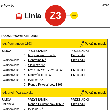
Pomoc
Powrót
Z3
Linia
PODSTAWOWE KIERUNKI
r. Powstańców 1863r.
Pokaż na mapie
ULICA
PRZYSTANEK
PRZESIADKI
1.
Marysin Warszawska
Przesiadki
Warszawska
2.
Centralna NŻ
Przesiadki
Warszawska
3.
Słowicza NŻ
Warszawska
4.
Dw. Łódź Warszawska NŻ
Przesiadki
Warszawska
5.
Deczyńskiego NŻ
Przesiadki
Warszawska
6.
Irysowa NŻ
7.
Rondo Powstańców 1863r.
Marysin Warszawska
Pokaż na mapie
ULICA
PRZYSTANEK
PRZESIADKI
Inflancka
1.
Rondo Powstańców 1863r.
Przesiadki
Warszawska
2.
Irysowa NŻ