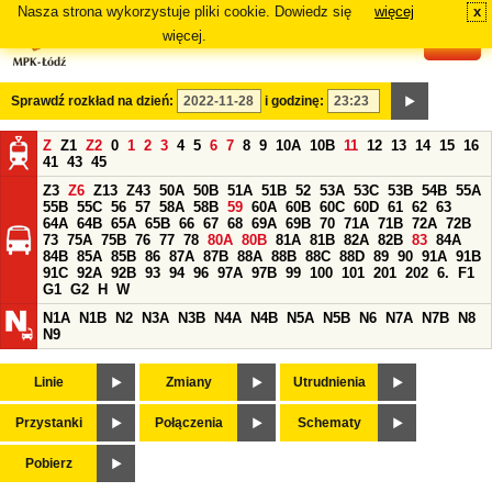
Nasza strona wykorzystuje pliki cookie. Dowiedz się
więcej
x
#
więcej.
Sprawdź rozkład na dzień:
i godzinę:
Z
Z1
Z2
0
1
2
3
4
5
6
7
8
9
10A
10B
11
12
13
14
15
16
41
43
45
Z3
Z6
Z13
Z43
50A
50B
51A
51B
52
53A
53C
53B
54B
55A
55B
55C
56
57
58A
58B
59
60A
60B
60C
60D
61
62
63
64A
64B
65A
65B
66
67
68
69A
69B
70
71A
71B
72A
72B
73
75A
75B
76
77
78
80A
80B
81A
81B
82A
82B
83
84A
84B
85A
85B
86
87A
87B
88A
88B
88C
88D
89
90
91A
91B
91C
92A
92B
93
94
96
97A
97B
99
100
101
201
202
6.
F1
G1
G2
H
W
N1A
N1B
N2
N3A
N3B
N4A
N4B
N5A
N5B
N6
N7A
N7B
N8
N9
Linie
Zmiany
Utrudnienia
Przystanki
Połączenia
Schematy
Pobierz