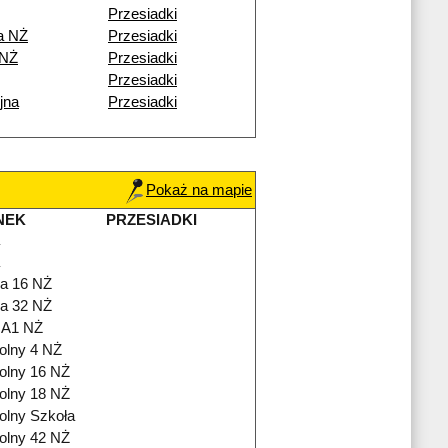
Przesiadki
a NŻ
Przesiadki
 NŻ
Przesiadki
Przesiadki
jna
Przesiadki
Pokaż na mapie
NEK
PRZESIADKI
a 16 NŻ
a 32 NŻ
 A1 NŻ
olny 4 NŻ
olny 16 NŻ
olny 18 NŻ
olny Szkoła
olny 42 NŻ