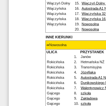
Wiączyń Dolny
15.
Wiączyń Dolny
Wiączyńska
16.
Autostrada A1 
Wiączyńska
17.
Wiączyńska 32
Wiączyńska
18.
Wiączyńska 16
Wiączyńska
19.
Nowosolna
20.
Nowosolna
INNE KIERUNKI
Nowosolna
ULICA
PRZYSTANEK
1.
Janów
Rokicińska
2.
Hetmańska NŻ
Rokicińska
3.
Transmisyjna
Rokicińska
4.
Józefiaka
Rokicińska
5.
Autostrada A1 
Rokicińska
6.
Dunikowskiego
Rokicińska
7.
Walentynowicz 
Gajcego
8.
szkoła
Gajcego
9.
Zakładowa
Gajcego
10.
szkoła