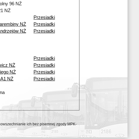
olny 96 NŻ
21 NŻ
Przesiadki
Zarembiny NŻ
Przesiadki
Andrzejów NŻ
Przesiadki
Przesiadki
wicz NŻ
Przesiadki
iego NŻ
Przesiadki
 A1 NŻ
Przesiadki
jna
ozpowszechnianie ich bez pisemnej zgody MPK-