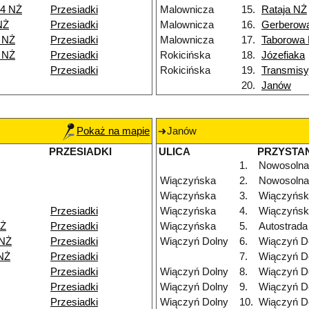
 4 NŻ
Przesiadki
Malownicza
15.
Rataja NŻ
NŻ
Przesiadki
Malownicza
16.
Gerberow
 NŻ
Przesiadki
Malownicza
17.
Taborowa
 NŻ
Przesiadki
Rokicińska
18.
Józefiaka
Przesiadki
Rokicińska
19.
Transmisy
20.
Janów
Pokaż na mapie
Janów
PRZESIADKI
ULICA
PRZYSTA
1.
Nowosolna
Wiączyńska
2.
Nowosolna
Wiączyńska
3.
Wiączyńsk
Przesiadki
Wiączyńska
4.
Wiączyńsk
NŻ
Przesiadki
Wiączyńska
5.
Autostrada
 NŻ
Przesiadki
Wiączyń Dolny
6.
Wiączyń D
NŻ
Przesiadki
7.
Wiączyń D
Przesiadki
Wiączyń Dolny
8.
Wiączyń D
Przesiadki
Wiączyń Dolny
9.
Wiączyń D
Przesiadki
Wiączyń Dolny
10.
Wiączyń D