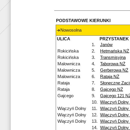
PODSTAWOWE KIERUNKI
Nowosolna
ULICA
PRZYSTANEK
1.
Janów
Rokicińska
2.
Hetmańska NŻ
Rokicińska
3.
Transmisyjna
Malownicza
4.
Taborowa NŻ
Malownicza
5.
Gerberowa NŻ
Malownicza
6.
Rataja NŻ
Rataja
7.
Słoneczne Zac
Rataja
8.
Gajcego NŻ
Gajcego
9.
Gajcego 121 N
10.
Wiączyń Dolny
Wiączyń Dolny
11.
Wiączyń Dolny
Wiączyń Dolny
12.
Wiączyń Dolny
Wiączyń Dolny
13.
Wiączyń Dolny
14.
Wiączyń Dolny