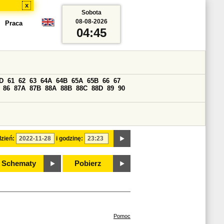
x
Sobota
08-08-2026
Praca
04:45
D
61
62
63
64A
64B
65A
65B
66
67
86
87A
87B
88A
88B
88C
88D
89
90
zień:
i godzinę:
Schematy
Pobierz
Pomoc