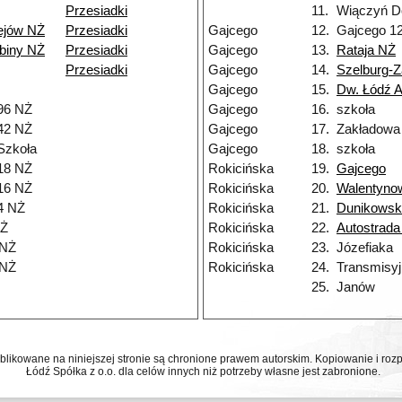
Przesiadki
11.
Wiączyń D
ejów NŻ
Przesiadki
Gajcego
12.
Gajcego 1
biny NŻ
Przesiadki
Gajcego
13.
Rataja NŻ
Przesiadki
Gajcego
14.
Szelburg-
Gajcego
15.
Dw. Łódź 
96 NŻ
Gajcego
16.
szkoła
42 NŻ
Gajcego
17.
Zakładowa
Szkoła
Gajcego
18.
szkoła
18 NŻ
Rokicińska
19.
Gajcego
16 NŻ
Rokicińska
20.
Walentyno
4 NŻ
Rokicińska
21.
Dunikowsk
NŻ
Rokicińska
22.
Autostrada
 NŻ
Rokicińska
23.
Józefiaka
 NŻ
Rokicińska
24.
Transmisy
25.
Janów
ublikowane na niniejszej stronie są chronione prawem autorskim. Kopiowanie i r
Łódź Spółka z o.o. dla celów innych niż potrzeby własne jest zabronione.