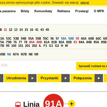
sza strona wykorzystuje pliki cookie. Dowiedz się więcej.
więcej
a pasażera
Bilety
Komunikaty
Reklama
Przetargi
O MPK
0B
11
12
13
14
15
16
41
43
45
53A
53C
53B
54B
55A
55B
55C
56
57
58A
58B
59
60A
60B
60C
60
75A
75B
76
77
78
80A
80B
81A
81B
82A
82B
83
84A
84B
85A
85B
97B
99
100
101
201
202
6.
F1
G1
G2
H
W
N5B
N6
N7A
N7B
N8
N9
a 91A
Sprawdź rozkład na d
Utrudnienia
Przystanki
Połączenia
91A
Linia