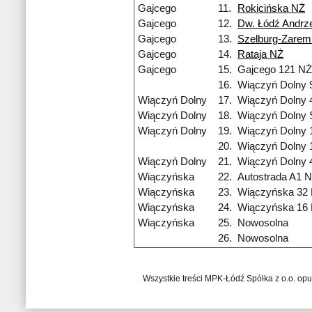
Gajcego
11.
Rokicińska NŻ
Gajcego
12.
Dw. Łódź Andrz
Gajcego
13.
Szelburg-Zarem
Gajcego
14.
Rataja NŻ
Gajcego
15.
Gajcego 121 NŻ
16.
Wiączyń Dolny 
Wiączyń Dolny
17.
Wiączyń Dolny 
Wiączyń Dolny
18.
Wiączyń Dolny 
Wiączyń Dolny
19.
Wiączyń Dolny 
20.
Wiączyń Dolny 
Wiączyń Dolny
21.
Wiączyń Dolny 
Wiączyńska
22.
Autostrada A1 
Wiączyńska
23.
Wiączyńska 32
Wiączyńska
24.
Wiączyńska 16
Wiączyńska
25.
Nowosolna
26.
Nowosolna
Wszystkie treści MPK-Łódź Spółka z o.o. op