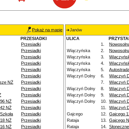
Pokaż na mapie
Janów
PRZESIADKI
ULICA
PRZYSTA
Przesiadki
1.
Nowosoln
Przesiadki
Wiączyńska
2.
Nowosoln
Przesiadki
Wiączyńska
3.
Wiączyńs
Przesiadki
Wiączyńska
4.
Wiączyńs
Przesiadki
Wiączyńska
5.
Autostrad
Przesiadki
Wiączyń Dolny
6.
Wiączyń D
isze NŻ
Przesiadki
7.
Wiączyń D
Przesiadki
Wiączyń Dolny
8.
Wiączyń D
Ż
Przesiadki
Wiączyń Dolny
9.
Wiączyń D
 96 NŻ
Przesiadki
Wiączyń Dolny
10.
Wiączyń D
 42 NŻ
Przesiadki
11.
Wiączyń D
 Szkoła
Przesiadki
Gajcego
12.
Gajcego 1
 18 NŻ
Przesiadki
Rataja
13.
Gajcego 
 16 NŻ
Przesiadki
Rataja
14.
Słoneczne