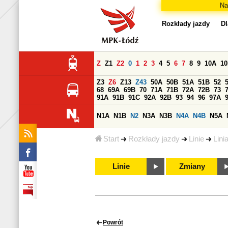
Na
Rozkłady jazdy
Dl
Z
Z1
Z2
0
1
2
3
4
5
6
7
8
9
10A
1
Z3
Z6
Z13
Z43
50A
50B
51A
51B
52
68
69A
69B
70
71A
71B
72A
72B
73
91A
91B
91C
92A
92B
93
94
96
97A
N1A
N1B
N2
N3A
N3B
N4A
N4B
N5A
Start
Rozkłady jazdy
Linie
Lini
Linie
Zmiany
Powrót