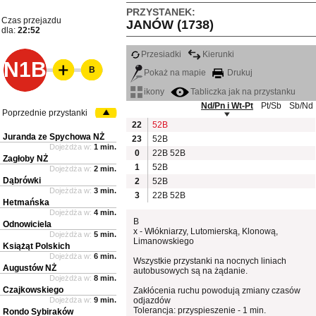
PRZYSTANEK:
Czas przejazdu
JANÓW (1738)
dla:
22:52
Przesiadki
Kierunki
N1B
B
Pokaż na mapie
Drukuj
ikony
Tabliczka jak na przystanku
Nd/Pn i Wt-Pt
Pt/Sb
Sb/Nd
Poprzednie przystanki
22
52B
Juranda ze Spychowa NŻ
23
52B
Dojeżdża w:
1 min.
0
22B
52B
Zagłoby NŻ
1
52B
Dojeżdża w:
2 min.
Dąbrówki
2
52B
Dojeżdża w:
3 min.
3
22B
52B
Hetmańska
Dojeżdża w:
4 min.
B
Odnowiciela
x - Włókniarzy, Lutomierską, Klonową,
Dojeżdża w:
5 min.
Limanowskiego
Książąt Polskich
Dojeżdża w:
6 min.
Wszystkie przystanki na nocnych liniach
Augustów NŻ
autobusowych są na żądanie.
Dojeżdża w:
8 min.
Czajkowskiego
Zakłócenia ruchu powodują zmiany czasów
Dojeżdża w:
9 min.
odjazdów
Tolerancja: przyspieszenie - 1 min.
Rondo Sybiraków