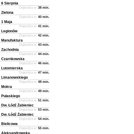
6 Sierpnia
Dojeżdża w:
38 min.
Zielona
Dojeżdża w:
40 min.
1 Maja
Dojeżdża w:
41 min.
Legionów
Dojeżdża w:
42 min.
Manufaktura
Dojeżdża w:
43 min.
Zachodnia
Dojeżdża w:
44 min.
Czarnkowska
Dojeżdża w:
46 min.
Lutomierska
Dojeżdża w:
47 min.
Limanowskiego
Dojeżdża w:
48 min.
Mokra
Dojeżdża w:
49 min.
Pułaskiego
Dojeżdża w:
51 min.
Dw. Łódź Żabieniec
Dojeżdża w:
53 min.
Dw. Łódź Żabieniec
Dojeżdża w:
54 min.
Bielicowa
Dojeżdża w:
55 min.
Aleksandrowska