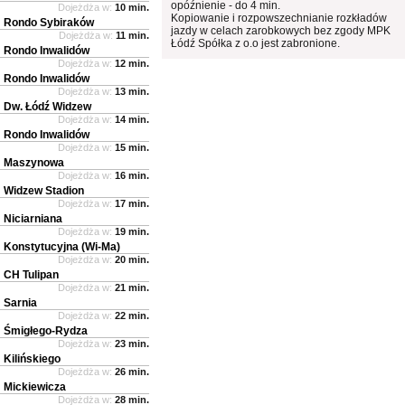
opóźnienie - do 4 min.
Dojeżdża w:
10 min.
Kopiowanie i rozpowszechnianie rozkładów
Rondo Sybiraków
jazdy w celach zarobkowych bez zgody MPK
Dojeżdża w:
11 min.
Łódź Spółka z o.o jest zabronione.
Rondo Inwalidów
Dojeżdża w:
12 min.
Rondo Inwalidów
Dojeżdża w:
13 min.
Dw. Łódź Widzew
Dojeżdża w:
14 min.
Rondo Inwalidów
Dojeżdża w:
15 min.
Maszynowa
Dojeżdża w:
16 min.
Widzew Stadion
Dojeżdża w:
17 min.
Niciarniana
Dojeżdża w:
19 min.
Konstytucyjna (Wi-Ma)
Dojeżdża w:
20 min.
CH Tulipan
Dojeżdża w:
21 min.
Sarnia
Dojeżdża w:
22 min.
Śmigłego-Rydza
Dojeżdża w:
23 min.
Kilińskiego
Dojeżdża w:
26 min.
Mickiewicza
Dojeżdża w:
28 min.