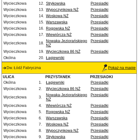
Wycieczkowa
12.
Strykowska
Przesiadki
Wycieczkowa
13.
Wypoczynkowa NŻ
Przesiadki
Wycieczkowa
14.
Woskowa NŻ
Przesiadki
Wycieczkowa
15.
Warszawska
Przesiadki
Wycieczkowa
16.
Rogowska NŻ
Przesiadki
Wycieczkowa
17.
Wiewiórcza NŻ
Przesiadki
Nowaka-Jeziorańskiego
Przesiadki
Wycieczkowa
18.
NŻ
Wycieczkowa
19.
Wycieczkowa 86 NŻ
Przesiadki
Okólna
20.
Łagiewniki
Dw. Łódź Fabryczna
Pokaż na mapie
ULICA
PRZYSTANEK
PRZESIADKI
Okólna
1.
Łagiewniki
Przesiadki
Wycieczkowa
2.
Wycieczkowa 86 NŻ
Przesiadki
Nowaka-Jeziorańskiego
Przesiadki
Wycieczkowa
3.
NŻ
Wycieczkowa
4.
Wiewiórcza NŻ
Przesiadki
Wycieczkowa
5.
Rogowska NŻ
Przesiadki
Wycieczkowa
6.
Warszawska
Przesiadki
Wycieczkowa
7.
Woskowa NŻ
Przesiadki
Wycieczkowa
8.
Wypoczynkowa NŻ
Przesiadki
Wycieczkowa
9.
Strykowska
Przesiadki