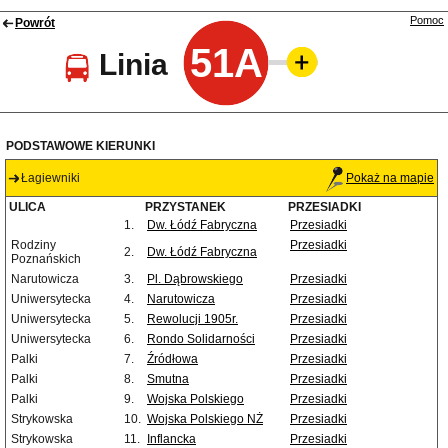
Pomoc
Powrót
51A
Linia
PODSTAWOWE KIERUNKI
Łagiewniki
Pokaż na mapie
ULICA
PRZYSTANEK
PRZESIADKI
1.
Dw. Łódź Fabryczna
Przesiadki
Rodziny
Przesiadki
2.
Dw. Łódź Fabryczna
Poznańskich
Narutowicza
3.
Pl. Dąbrowskiego
Przesiadki
Uniwersytecka
4.
Narutowicza
Przesiadki
Uniwersytecka
5.
Rewolucji 1905r.
Przesiadki
Uniwersytecka
6.
Rondo Solidarności
Przesiadki
Palki
7.
Źródłowa
Przesiadki
Palki
8.
Smutna
Przesiadki
Palki
9.
Wojska Polskiego
Przesiadki
Strykowska
10.
Wojska Polskiego NŻ
Przesiadki
Strykowska
11.
Inflancka
Przesiadki