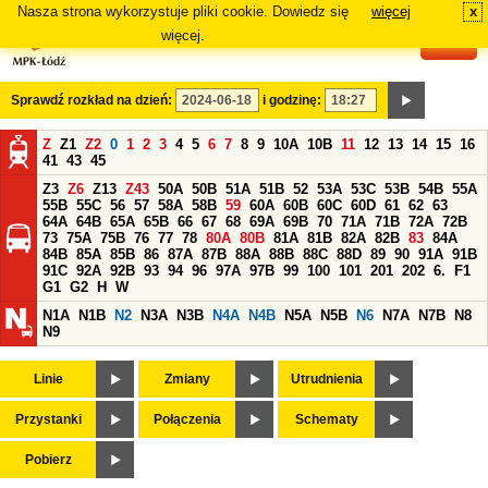
Nasza strona wykorzystuje pliki cookie. Dowiedz się
więcej
x
#
więcej.
Sprawdź rozkład na dzień:
i godzinę:
Z
Z1
Z2
0
1
2
3
4
5
6
7
8
9
10A
10B
11
12
13
14
15
16
41
43
45
Z3
Z6
Z13
Z43
50A
50B
51A
51B
52
53A
53C
53B
54B
55A
55B
55C
56
57
58A
58B
59
60A
60B
60C
60D
61
62
63
64A
64B
65A
65B
66
67
68
69A
69B
70
71A
71B
72A
72B
73
75A
75B
76
77
78
80A
80B
81A
81B
82A
82B
83
84A
84B
85A
85B
86
87A
87B
88A
88B
88C
88D
89
90
91A
91B
91C
92A
92B
93
94
96
97A
97B
99
100
101
201
202
6.
F1
G1
G2
H
W
N1A
N1B
N2
N3A
N3B
N4A
N4B
N5A
N5B
N6
N7A
N7B
N8
N9
Linie
Zmiany
Utrudnienia
Przystanki
Połączenia
Schematy
Pobierz