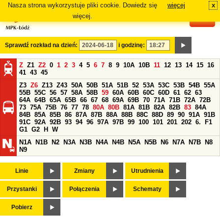
Nasza strona wykorzystuje pliki cookie. Dowiedz się
więcej
x
#
więcej.
Sprawdź rozkład na dzień:
i godzinę:
Z
Z1
Z2
0
1
2
3
4
5
6
7
8
9
10A
10B
11
12
13
14
15
16
41
43
45
Z3
Z6
Z13
Z43
50A
50B
51A
51B
52
53A
53C
53B
54B
55A
55B
55C
56
57
58A
58B
59
60A
60B
60C
60D
61
62
63
64A
64B
65A
65B
66
67
68
69A
69B
70
71A
71B
72A
72B
73
75A
75B
76
77
78
80A
80B
81A
81B
82A
82B
83
84A
84B
85A
85B
86
87A
87B
88A
88B
88C
88D
89
90
91A
91B
91C
92A
92B
93
94
96
97A
97B
99
100
101
201
202
6.
F1
G1
G2
H
W
N1A
N1B
N2
N3A
N3B
N4A
N4B
N5A
N5B
N6
N7A
N7B
N8
N9
Linie
Zmiany
Utrudnienia
Przystanki
Połączenia
Schematy
Pobierz