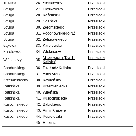
Tuwima
26.
Sienkiewicza
Przesiadki
Struga
27.
Piotrkowska
Przesiadki
Struga
28.
Kościuszki
Przesiadki
Struga
29.
Gdańska
Przesiadki
Struga
30.
Żeromskiego
Przesiadki
Struga
31.
Pogonowskiego NŻ
Przesiadki
Struga
32.
Żeligowskiego
Przesiadki
Łąkowa
33.
Karolewska
Przesiadki
Karolewska
34.
Włókniarzy
Przesiadki
Mickiewicza (Dw. Ł.
Przesiadki
Włókniarzy
35.
Kaliska)
Bandurskiego
36.
Dw. Łódź Kaliska
Przesiadki
Bandurskiego
37.
Atlas Arena
Przesiadki
Krzemieniecka
38.
Kowieńska
Przesiadki
Retkińska
39.
Krzemieniecka
Przesiadki
Retkińska
40.
Wileńska
Przesiadki
Retkińska
41.
Kusocińskiego
Przesiadki
Kusocińskiego
42.
Babickiego
Przesiadki
Kusocińskiego
43.
Armii Krajowej
Przesiadki
Kusocińskiego
44.
Popiełuszki
Przesiadki
45.
Retkinia