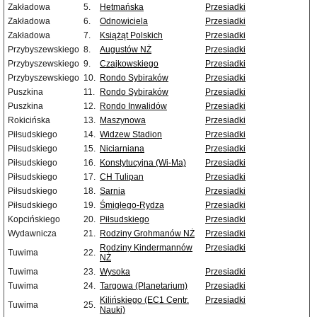
Zakładowa
5.
Hetmańska
Przesiadki
Zakładowa
6.
Odnowiciela
Przesiadki
Zakładowa
7.
Książąt Polskich
Przesiadki
Przybyszewskiego
8.
Augustów NŻ
Przesiadki
Przybyszewskiego
9.
Czajkowskiego
Przesiadki
Przybyszewskiego
10.
Rondo Sybiraków
Przesiadki
Puszkina
11.
Rondo Sybiraków
Przesiadki
Puszkina
12.
Rondo Inwalidów
Przesiadki
Rokicińska
13.
Maszynowa
Przesiadki
Piłsudskiego
14.
Widzew Stadion
Przesiadki
Piłsudskiego
15.
Niciarniana
Przesiadki
Piłsudskiego
16.
Konstytucyjna (Wi-Ma)
Przesiadki
Piłsudskiego
17.
CH Tulipan
Przesiadki
Piłsudskiego
18.
Sarnia
Przesiadki
Piłsudskiego
19.
Śmigłego-Rydza
Przesiadki
Kopcińskiego
20.
Piłsudskiego
Przesiadki
Wydawnicza
21.
Rodziny Grohmanów NŻ
Przesiadki
Rodziny Kindermannów
Przesiadki
Tuwima
22.
NŻ
Tuwima
23.
Wysoka
Przesiadki
Tuwima
24.
Targowa (Planetarium)
Przesiadki
Kilińskiego (EC1 Centr.
Przesiadki
Tuwima
25.
Nauki)