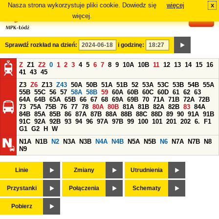
Nasza strona wykorzystuje pliki cookie. Dowiedz się
więcej
x
#
więcej.
Sprawdź rozkład na dzień:
i godzinę:
Z
Z1
Z2
0
1
2
3
4
5
6
7
8
9
10A
10B
11
12
13
14
15
16
41
43
45
Z3
Z6
Z13
Z43
50A
50B
51A
51B
52
53A
53C
53B
54B
55A
55B
55C
56
57
58A
58B
59
60A
60B
60C
60D
61
62
63
64A
64B
65A
65B
66
67
68
69A
69B
70
71A
71B
72A
72B
73
75A
75B
76
77
78
80A
80B
81A
81B
82A
82B
83
84A
84B
85A
85B
86
87A
87B
88A
88B
88C
88D
89
90
91A
91B
91C
92A
92B
93
94
96
97A
97B
99
100
101
201
202
6.
F1
G1
G2
H
W
N1A
N1B
N2
N3A
N3B
N4A
N4B
N5A
N5B
N6
N7A
N7B
N8
N9
Linie
Zmiany
Utrudnienia
Przystanki
Połączenia
Schematy
Pobierz