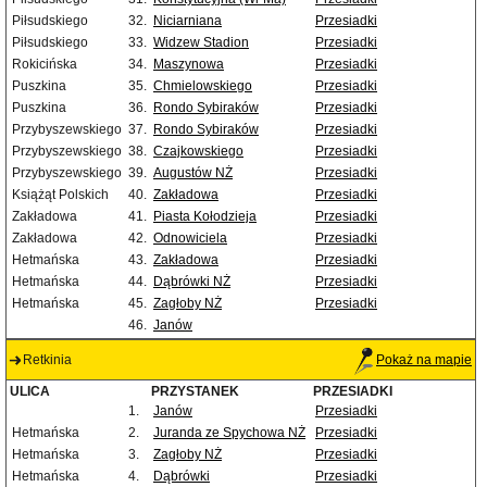
Piłsudskiego
32.
Niciarniana
Przesiadki
Piłsudskiego
33.
Widzew Stadion
Przesiadki
Rokicińska
34.
Maszynowa
Przesiadki
Puszkina
35.
Chmielowskiego
Przesiadki
Puszkina
36.
Rondo Sybiraków
Przesiadki
Przybyszewskiego
37.
Rondo Sybiraków
Przesiadki
Przybyszewskiego
38.
Czajkowskiego
Przesiadki
Przybyszewskiego
39.
Augustów NŻ
Przesiadki
Książąt Polskich
40.
Zakładowa
Przesiadki
Zakładowa
41.
Piasta Kołodzieja
Przesiadki
Zakładowa
42.
Odnowiciela
Przesiadki
Hetmańska
43.
Zakładowa
Przesiadki
Hetmańska
44.
Dąbrówki NŻ
Przesiadki
Hetmańska
45.
Zagłoby NŻ
Przesiadki
46.
Janów
Retkinia
Pokaż na mapie
ULICA
PRZYSTANEK
PRZESIADKI
1.
Janów
Przesiadki
Hetmańska
2.
Juranda ze Spychowa NŻ
Przesiadki
Hetmańska
3.
Zagłoby NŻ
Przesiadki
Hetmańska
4.
Dąbrówki
Przesiadki