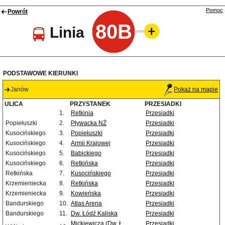
Pomoc
Powrót
80B
Linia
PODSTAWOWE KIERUNKI
Janów
Pokaż na mapie
ULICA
PRZYSTANEK
PRZESIADKI
1.
Retkinia
Przesiadki
Popiełuszki
2.
Pływacka NŻ
Przesiadki
Kusocińskiego
3.
Popiełuszki
Przesiadki
Kusocińskiego
4.
Armii Krajowej
Przesiadki
Kusocińskiego
5.
Babickiego
Przesiadki
Kusocińskiego
6.
Retkińska
Przesiadki
Retkińska
7.
Kusocińskiego
Przesiadki
Krzemieniecka
8.
Retkińska
Przesiadki
Krzemieniecka
9.
Kowieńska
Przesiadki
Bandurskiego
10.
Atlas Arena
Przesiadki
Bandurskiego
11.
Dw. Łódź Kaliska
Przesiadki
Mickiewicza (Dw. Ł.
Przesiadki