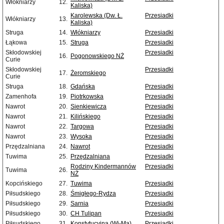
Włókniarzy
12.
Kaliska)
Karolewska (Dw. Ł.
Przesiadki
Włókniarzy
13.
Kaliska)
Struga
14.
Włókniarzy
Przesiadki
Łąkowa
15.
Struga
Przesiadki
Skłodowskiej
Przesiadki
16.
Pogonowskiego NŻ
Curie
Skłodowskiej
Przesiadki
17.
Żeromskiego
Curie
Struga
18.
Gdańska
Przesiadki
Zamenhofa
19.
Piotrkowska
Przesiadki
Nawrot
20.
Sienkiewicza
Przesiadki
Nawrot
21.
Kilińskiego
Przesiadki
Nawrot
22.
Targowa
Przesiadki
Nawrot
23.
Wysoka
Przesiadki
Przędzalniana
24.
Nawrot
Przesiadki
Tuwima
25.
Przędzalniana
Przesiadki
Rodziny Kindermannów
Przesiadki
Tuwima
26.
NŻ
Kopcińskiego
27.
Tuwima
Przesiadki
Piłsudskiego
28.
Śmigłego-Rydza
Przesiadki
Piłsudskiego
29.
Sarnia
Przesiadki
Piłsudskiego
30.
CH Tulipan
Przesiadki
Piłsudskiego
31.
Konstytucyjna (Wi-Ma)
Przesiadki