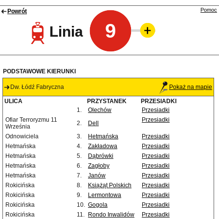
Pomoc
Powrót
9
Linia
PODSTAWOWE KIERUNKI
Dw. Łódź Fabryczna
Pokaż na mapie
ULICA
PRZYSTANEK
PRZESIADKI
1.
Olechów
Przesiadki
Ofiar Terroryzmu 11
Przesiadki
2.
Dell
Września
Odnowiciela
3.
Hetmańska
Przesiadki
Hetmańska
4.
Zakładowa
Przesiadki
Hetmańska
5.
Dąbrówki
Przesiadki
Hetmańska
6.
Zagłoby
Przesiadki
Hetmańska
7.
Janów
Przesiadki
Rokicińska
8.
Książąt Polskich
Przesiadki
Rokicińska
9.
Lermontowa
Przesiadki
Rokicińska
10.
Gogola
Przesiadki
Rokicińska
11.
Rondo Inwalidów
Przesiadki