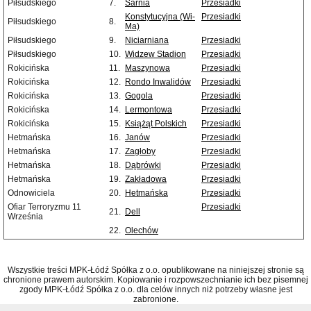
Piłsudskiego
7.
Sarnia
Przesiadki
Konstytucyjna (Wi-
Przesiadki
Piłsudskiego
8.
Ma)
Piłsudskiego
9.
Niciarniana
Przesiadki
Piłsudskiego
10.
Widzew Stadion
Przesiadki
Rokicińska
11.
Maszynowa
Przesiadki
Rokicińska
12.
Rondo Inwalidów
Przesiadki
Rokicińska
13.
Gogola
Przesiadki
Rokicińska
14.
Lermontowa
Przesiadki
Rokicińska
15.
Książąt Polskich
Przesiadki
Hetmańska
16.
Janów
Przesiadki
Hetmańska
17.
Zagłoby
Przesiadki
Hetmańska
18.
Dąbrówki
Przesiadki
Hetmańska
19.
Zakładowa
Przesiadki
Odnowiciela
20.
Hetmańska
Przesiadki
Ofiar Terroryzmu 11
Przesiadki
21.
Dell
Września
22.
Olechów
Wszystkie treści MPK-Łódź Spółka z o.o. opublikowane na niniejszej stronie są
chronione prawem autorskim. Kopiowanie i rozpowszechnianie ich bez pisemnej
zgody MPK-Łódź Spółka z o.o. dla celów innych niż potrzeby własne jest
zabronione.