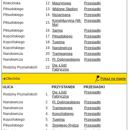
Rokicińska
12.
Maszynowa
Przesiadki
Piłsudskiego
13.
Widzew Stadion
Przesiadki
Piłsudskiego
14.
Niciarniana
Przesiadki
Konstytucyjna (Wi-
Przesiadki
Piłsudskiego
15.
Ma)
Piłsudskiego
16.
Sarnia
Przesiadki
Kopcińskiego
17.
Piłsudskiego
Przesiadki
Kopcińskiego
18.
Tuwima
Przesiadki
Kopcińskiego
19.
Narutowicza
Przesiadki
Narutowicza
20.
Tramwajowa
Przesiadki
Narutowicza
21.
Pl. Dąbrowskiego
Przesiadki
Dw. Łódź
Rodziny Poznańskich
22.
Fabryczna
Olechów
Pokaż na mapie
ULICA
PRZYSTANEK
PRZESIADKI
Dw. Łódź
Przesiadki
Rodziny Poznańskich
1.
Fabryczna
Narutowicza
2.
Pl. Dąbrowskiego
Przesiadki
Narutowicza
3.
Tramwajowa
Przesiadki
Narutowicza
4.
Kopcińskiego
Przesiadki
Kopcińskiego
5.
Tuwima
Przesiadki
Piłsudskiego
6.
Śmigłego-Rydza
Przesiadki