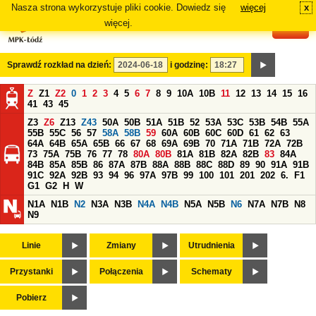
Nasza strona wykorzystuje pliki cookie. Dowiedz się
więcej
x
#
więcej.
Sprawdź rozkład na dzień:
i godzinę:
Z
Z1
Z2
0
1
2
3
4
5
6
7
8
9
10A
10B
11
12
13
14
15
16
41
43
45
Z3
Z6
Z13
Z43
50A
50B
51A
51B
52
53A
53C
53B
54B
55A
55B
55C
56
57
58A
58B
59
60A
60B
60C
60D
61
62
63
64A
64B
65A
65B
66
67
68
69A
69B
70
71A
71B
72A
72B
73
75A
75B
76
77
78
80A
80B
81A
81B
82A
82B
83
84A
84B
85A
85B
86
87A
87B
88A
88B
88C
88D
89
90
91A
91B
91C
92A
92B
93
94
96
97A
97B
99
100
101
201
202
6.
F1
G1
G2
H
W
N1A
N1B
N2
N3A
N3B
N4A
N4B
N5A
N5B
N6
N7A
N7B
N8
N9
Linie
Zmiany
Utrudnienia
Przystanki
Połączenia
Schematy
Pobierz