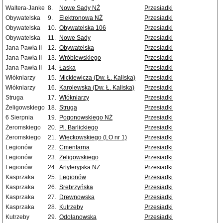
Waltera-Janke
8.
Nowe Sady NŻ
Przesiadki
Obywatelska
9.
Elektronowa NŻ
Przesiadki
Obywatelska
10.
Obywatelska 106
Przesiadki
Obywatelska
11.
Nowe Sady
Przesiadki
Jana Pawła II
12.
Obywatelska
Przesiadki
Jana Pawła II
13.
Wróblewskiego
Przesiadki
Jana Pawła II
14.
Łaska
Przesiadki
Włókniarzy
15.
Mickiewicza (Dw. Ł. Kaliska)
Przesiadki
Włókniarzy
16.
Karolewska (Dw. Ł. Kaliska)
Przesiadki
Struga
17.
Włókniarzy
Przesiadki
Żeligowskiego
18.
Struga
Przesiadki
6 Sierpnia
19.
Pogonowskiego NŻ
Przesiadki
Żeromskiego
20.
Pl. Barlickiego
Przesiadki
Żeromskiego
21.
Więckowskiego (LO nr 1)
Przesiadki
Legionów
22.
Cmentarna
Przesiadki
Legionów
23.
Żeligowskiego
Przesiadki
Legionów
24.
Artyleryjska NŻ
Przesiadki
Kasprzaka
25.
Legionów
Przesiadki
Kasprzaka
26.
Srebrzyńska
Przesiadki
Kasprzaka
27.
Drewnowska
Przesiadki
Kasprzaka
28.
Kutrzeby
Przesiadki
Kutrzeby
29.
Odolanowska
Przesiadki