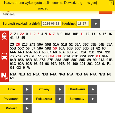
Nasza strona wykorzystuje pliki cookie. Dowiedz się
więcej
x
#
więcej.
Sprawdź rozkład na dzień:
i godzinę:
Z
Z1
Z2
0
1
2
3
4
5
6
7
8
9
10A
10B
11
12
13
14
15
16
41
43
45
Z3
Z6
Z13
Z43
50A
50B
51A
51B
52
53A
53C
53B
54B
55A
55B
55C
56
57
58A
58B
59
60A
60B
60C
60D
61
62
63
64A
64B
65A
65B
66
67
68
69A
69B
70
71A
71B
72A
72B
73
75A
75B
76
77
78
80A
80B
81A
81B
82A
82B
83
84A
84B
85A
85B
86
87A
87B
88A
88B
88C
88D
89
90
91A
91B
91C
92A
92B
93
94
96
97A
97B
99
100
101
201
202
6.
F1
G1
G2
H
W
N1A
N1B
N2
N3A
N3B
N4A
N4B
N5A
N5B
N6
N7A
N7B
N8
N9
Linie
Zmiany
Utrudnienia
Przystanki
Połączenia
Schematy
Pobierz