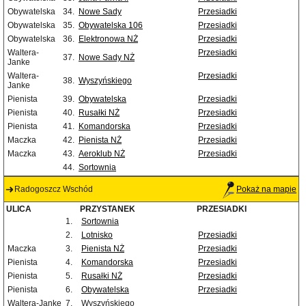
Obywatelska
34.
Nowe Sady
Przesiadki
Obywatelska
35.
Obywatelska 106
Przesiadki
Obywatelska
36.
Elektronowa NŻ
Przesiadki
Waltera-
Przesiadki
37.
Nowe Sady NŻ
Janke
Waltera-
Przesiadki
38.
Wyszyńskiego
Janke
Pienista
39.
Obywatelska
Przesiadki
Pienista
40.
Rusałki NŻ
Przesiadki
Pienista
41.
Komandorska
Przesiadki
Maczka
42.
Pienista NŻ
Przesiadki
Maczka
43.
Aeroklub NŻ
Przesiadki
44.
Sortownia
Radogoszcz Wschód
Pokaż na mapie
ULICA
PRZYSTANEK
PRZESIADKI
1.
Sortownia
2.
Lotnisko
Przesiadki
Maczka
3.
Pienista NŻ
Przesiadki
Pienista
4.
Komandorska
Przesiadki
Pienista
5.
Rusałki NŻ
Przesiadki
Pienista
6.
Obywatelska
Przesiadki
Waltera-Janke
7.
Wyszyńskiego