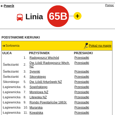
Pomoc
Powrót
65B
Linia
PODSTAWOWE KIERUNKI
Sortownia
Pokaż na mapie
ULICA
PRZYSTANEK
PRZESIADKI
1.
Radogoszcz Wschód
Przesiadki
Dw. Łódź Radogoszcz Wsch.
Przesiadki
Świtezianki
2.
NŻ
Świtezianki
3.
Syrenki
Przesiadki
Świtezianki
4.
Sikorskiego
Przesiadki
Sikorskiego
5.
Dw. Łódź Arturówek NŻ
Przesiadki
Łagiewnicka
6.
Sowińskiego
Przesiadki
Łagiewnicka
7.
Morelowa NŻ
Przesiadki
Łagiewnicka
8.
Litewska NŻ
Przesiadki
Łagiewnicka
9.
Rondo Powstańców 1863r.
Przesiadki
Łagiewnicka
10.
Murarska
Przesiadki
Łagiewnicka
11.
Kowalska
Przesiadki