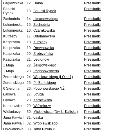
Łagiewnicka
12.
Dolna
Przesiadki
Bałucki
Przesiadki
13.
Bałucki Rynek
Rynek
Zachodnia
14.
Limanowskiego
Przesiadki
Lutomierska
15.
Zachodnia
Przesiadki
Lutomierska
16.
Czarnkowska
Przesiadki
Kutrzeby
17.
Odolanowska
Przesiadki
Kasprzaka
18.
Kutrzeby
Przesiadki
Kasprzaka
19.
Drewnowska
Przesiadki
Kasprzaka
20.
Srebrzyńska
Przesiadki
Kasprzaka
21.
Legionów
Przesiadki
1 Maja
22.
Żeligowskiego
Przesiadki
1 Maja
23.
Pogonowskiego
Przesiadki
Żeromskiego
24.
Więckowskiego (LO nr 1)
Przesiadki
Żeromskiego
25.
Pl. Barlickiego
Przesiadki
6 Sierpnia
26.
Pogonowskiego NŻ
Przesiadki
Łąkowa
27.
Struga
Przesiadki
Łąkowa
28.
Karolewska
Przesiadki
Karolewska
29.
Włókniarzy
Przesiadki
Włókniarzy
30.
Mickiewicza (Dw. Ł. Kaliska)
Przesiadki
Jana Pawła II
31.
Łaska
Przesiadki
Jana Pawła II
32.
Wróblewskiego
Przesiadki
Obywatelska
33.
Jana Pawła II
Przesiadki