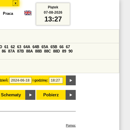
x
Piątek
07-08-2026
Praca
13:27
D
61
62
63
64A
64B
65A
65B
66
67
86
87A
87B
88A
88B
88C
88D
89
90
zień:
i godzinę:
Schematy
Pobierz
Pomoc