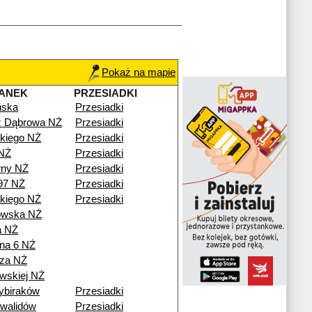
Pokaż na mapie
ANEK
PRZESIADKI
ńska
Przesiadki
ź Dąbrowa NŻ
Przesiadki
kiego NŻ
Przesiadki
NŻ
Przesiadki
ny NŻ
Przesiadki
97 NŻ
Przesiadki
kiego NŻ
Przesiadki
owska NŻ
a NŻ
na 6 NŻ
za NŻ
wskiej NŻ
ybiraków
Przesiadki
nwalidów
Przesiadki