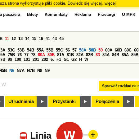
sza strona wykorzystuje pliki cookie. Dowiedz się więcej.
więcej
a pasażera
Bilety
Komunikaty
Reklama
Przetargi
O MPK
0B
11
12
13
14
15
16
41
43
45
53A
53C
53B
54B
55A
55B
55C
56
57
58A
58B
59
60A
60B
60C
60
75A
75B
76
77
78
80A
80B
81A
81B
82A
82B
83
84A
84B
85A
85B
97B
99
100
101
201
202
6.
F1
G1
G2
H
W
N5B
N6
N7A
N7B
N8
N9
a W
Sprawdź rozkład na d
Utrudnienia
Przystanki
Połączenia
W
Linia