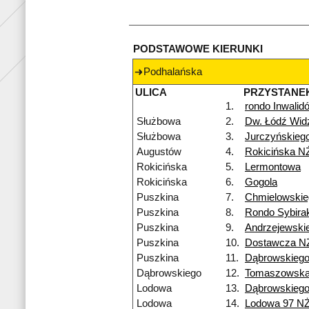
PODSTAWOWE KIERUNKI
Podhalańska
ULICA
PRZYSTANE
1.
rondo Inwalid
Służbowa
2.
Dw. Łódź Wi
Służbowa
3.
Jurczyńskieg
Augustów
4.
Rokicińska N
Rokicińska
5.
Lermontowa
Rokicińska
6.
Gogola
Puszkina
7.
Chmielowskie
Puszkina
8.
Rondo Sybira
Puszkina
9.
Andrzejewski
Puszkina
10.
Dostawcza N
Puszkina
11.
Dąbrowskieg
Dąbrowskiego
12.
Tomaszowsk
Lodowa
13.
Dąbrowskieg
Lodowa
14.
Lodowa 97 N