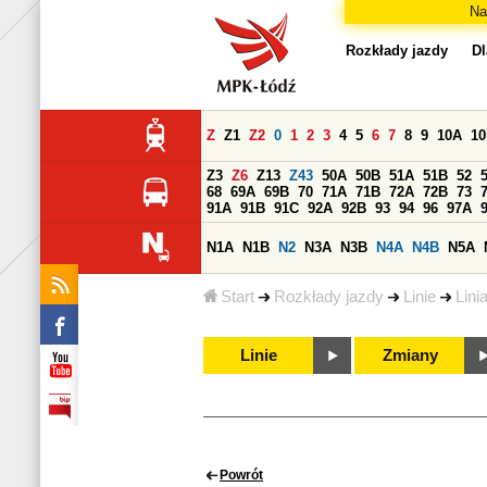
Na
Rozkłady jazdy
Dl
Z
Z1
Z2
0
1
2
3
4
5
6
7
8
9
10A
1
Z3
Z6
Z13
Z43
50A
50B
51A
51B
52
68
69A
69B
70
71A
71B
72A
72B
73
91A
91B
91C
92A
92B
93
94
96
97A
N1A
N1B
N2
N3A
N3B
N4A
N4B
N5A
Start
Rozkłady jazdy
Linie
Lini
Linie
Zmiany
Powrót