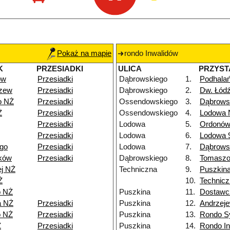
Pokaż na mapie
rondo Inwalidów
K
PRZESIADKI
ULICA
PRZYST
ów
Przesiadki
Dąbrowskiego
1.
Podhala
dzew
Przesiadki
Dąbrowskiego
2.
Dw. Łód
o NŻ
Przesiadki
Ossendowskiego
3.
Dąbrows
Ż
Przesiadki
Ossendowskiego
4.
Lodowa 
Przesiadki
Lodowa
5.
Ordonów
Przesiadki
Lodowa
6.
Lodowa 
go
Przesiadki
Lodowa
7.
Dąbrows
ków
Przesiadki
Dąbrowskiego
8.
Tomasz
ej NŻ
Techniczna
9.
Puszkin
Ż
10.
Technicz
o NŻ
Puszkina
11.
Dostawc
a NŻ
Przesiadki
Puszkina
12.
Andrzeje
o NŻ
Przesiadki
Puszkina
13.
Rondo S
Ż
Przesiadki
Puszkina
14.
Rondo I