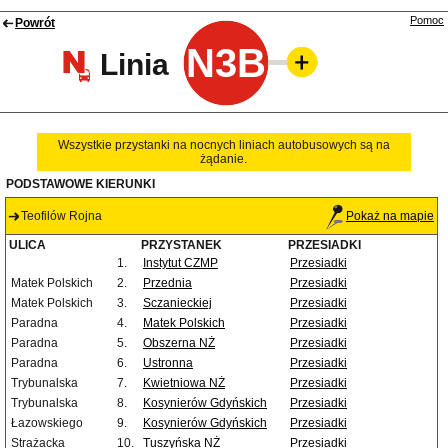
Pomoc
Powrót
N3B
Linia
Wszystkie przystanki na nocnych liniach autobusowych są na
żądanie.
PODSTAWOWE KIERUNKI
Teofilów Rojna
Pokaż na mapie
ULICA
PRZYSTANEK
PRZESIADKI
1.
Instytut CZMP
Przesiadki
Matek Polskich
2.
Przednia
Przesiadki
Matek Polskich
3.
Sczanieckiej
Przesiadki
Paradna
4.
Matek Polskich
Przesiadki
Paradna
5.
Obszerna NŻ
Przesiadki
Paradna
6.
Ustronna
Przesiadki
Trybunalska
7.
Kwietniowa NŻ
Przesiadki
Trybunalska
8.
Kosynierów Gdyńskich
Przesiadki
Łazowskiego
9.
Kosynierów Gdyńskich
Przesiadki
Strażacka
10.
Tuszyńska NŻ
Przesiadki