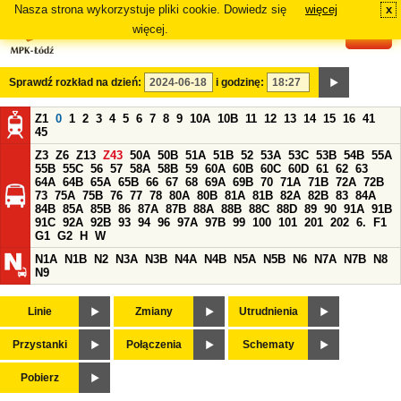
Nasza strona wykorzystuje pliki cookie. Dowiedz się
więcej
x
#
więcej.
Sprawdź rozkład na dzień:
i godzinę:
Z1
0
1
2
3
4
5
6
7
8
9
10A
10B
11
12
13
14
15
16
41
45
Z3
Z6
Z13
Z43
50A
50B
51A
51B
52
53A
53C
53B
54B
55A
55B
55C
56
57
58A
58B
59
60A
60B
60C
60D
61
62
63
64A
64B
65A
65B
66
67
68
69A
69B
70
71A
71B
72A
72B
73
75A
75B
76
77
78
80A
80B
81A
81B
82A
82B
83
84A
84B
85A
85B
86
87A
87B
88A
88B
88C
88D
89
90
91A
91B
91C
92A
92B
93
94
96
97A
97B
99
100
101
201
202
6.
F1
G1
G2
H
W
N1A
N1B
N2
N3A
N3B
N4A
N4B
N5A
N5B
N6
N7A
N7B
N8
N9
Linie
Zmiany
Utrudnienia
Przystanki
Połączenia
Schematy
Pobierz