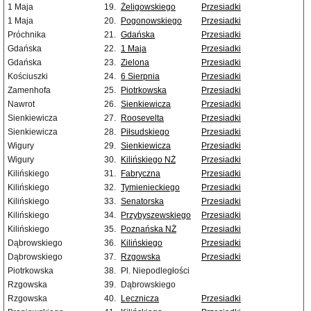
1 Maja
19.
Żeligowskiego
Przesiadki
1 Maja
20.
Pogonowskiego
Przesiadki
Próchnika
21.
Gdańska
Przesiadki
Gdańska
22.
1 Maja
Przesiadki
Gdańska
23.
Zielona
Przesiadki
Kościuszki
24.
6 Sierpnia
Przesiadki
Zamenhofa
25.
Piotrkowska
Przesiadki
Nawrot
26.
Sienkiewicza
Przesiadki
Sienkiewicza
27.
Roosevelta
Przesiadki
Sienkiewicza
28.
Piłsudskiego
Przesiadki
Wigury
29.
Sienkiewicza
Przesiadki
Wigury
30.
Kilińskiego NŻ
Przesiadki
Kilińskiego
31.
Fabryczna
Przesiadki
Kilińskiego
32.
Tymienieckiego
Przesiadki
Kilińskiego
33.
Senatorska
Przesiadki
Kilińskiego
34.
Przybyszewskiego
Przesiadki
Kilińskiego
35.
Poznańska NŻ
Przesiadki
Dąbrowskiego
36.
Kilińskiego
Przesiadki
Dąbrowskiego
37.
Rzgowska
Przesiadki
Piotrkowska
38.
Pl. Niepodległości
Rzgowska
39.
Dąbrowskiego
Rzgowska
40.
Lecznicza
Przesiadki