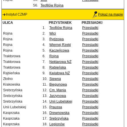
56.
Teofilów Rojna
Instytut CZMP
Pokaż na mapie
ULICA
PRZYSTANEK
PRZESIADKI
1.
Teofilów Rojna
Przesiadki
Rojna
2.
Wici
Przesiadki
Rojna
3.
Rydzowa
Przesiadki
Rojna
4.
Wiernej Rzeki
Przesiadki
Rojna
5.
Kaczeńcowa
Przesiadki
Traktorowa
6.
Rojna
Przesiadki
Traktorowa
7.
Nektarowa NŻ
Przesiadki
Traktorowa
8.
Rąbieńska
Przesiadki
Rąbieńska
9.
Kwiatowa NŻ
Przesiadki
Złotno
10.
Siewna
Przesiadki
Krakowska
11.
Biegunowa
Przesiadki
Srebrzyńska
12.
Cm. Mania
Przesiadki
Srebrzyńska
13.
Jarzynowa
Przesiadki
Srebrzyńska
14.
Unii Lubelskiej
Przesiadki
Unii Lubelskiej
15.
Praussa
Przesiadki
Kasprzaka
16.
Drewnowska
Przesiadki
Kasprzaka
17.
Srebrzyńska
Przesiadki
Kasprzaka
18.
Legionów
Przesiadki