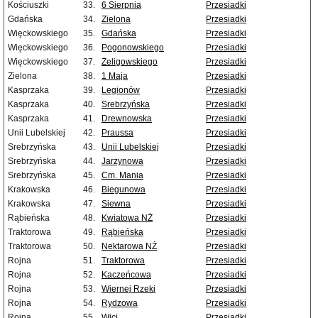
Kościuszki
33.
6 Sierpnia
Przesiadki
Gdańska
34.
Zielona
Przesiadki
Więckowskiego
35.
Gdańska
Przesiadki
Więckowskiego
36.
Pogonowskiego
Przesiadki
Więckowskiego
37.
Żeligowskiego
Przesiadki
Zielona
38.
1 Maja
Przesiadki
Kasprzaka
39.
Legionów
Przesiadki
Kasprzaka
40.
Srebrzyńska
Przesiadki
Kasprzaka
41.
Drewnowska
Przesiadki
Unii Lubelskiej
42.
Praussa
Przesiadki
Srebrzyńska
43.
Unii Lubelskiej
Przesiadki
Srebrzyńska
44.
Jarzynowa
Przesiadki
Srebrzyńska
45.
Cm. Mania
Przesiadki
Krakowska
46.
Biegunowa
Przesiadki
Krakowska
47.
Siewna
Przesiadki
Rąbieńska
48.
Kwiatowa NŻ
Przesiadki
Traktorowa
49.
Rąbieńska
Przesiadki
Traktorowa
50.
Nektarowa NŻ
Przesiadki
Rojna
51.
Traktorowa
Przesiadki
Rojna
52.
Kaczeńcowa
Przesiadki
Rojna
53.
Wiernej Rzeki
Przesiadki
Rojna
54.
Rydzowa
Przesiadki
Rojna
55.
Wici
Przesiadki