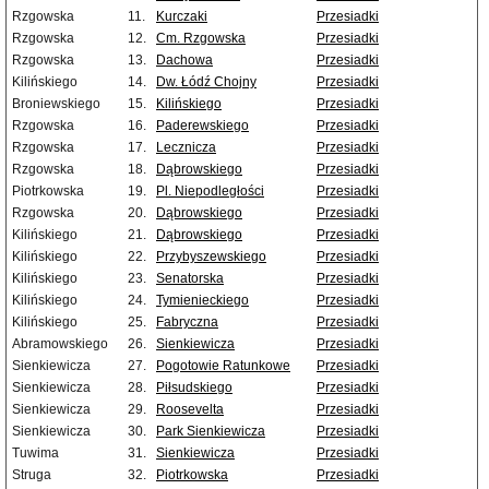
Rzgowska
11.
Kurczaki
Przesiadki
Rzgowska
12.
Cm. Rzgowska
Przesiadki
Rzgowska
13.
Dachowa
Przesiadki
Kilińskiego
14.
Dw. Łódź Chojny
Przesiadki
Broniewskiego
15.
Kilińskiego
Przesiadki
Rzgowska
16.
Paderewskiego
Przesiadki
Rzgowska
17.
Lecznicza
Przesiadki
Rzgowska
18.
Dąbrowskiego
Przesiadki
Piotrkowska
19.
Pl. Niepodległości
Przesiadki
Rzgowska
20.
Dąbrowskiego
Przesiadki
Kilińskiego
21.
Dąbrowskiego
Przesiadki
Kilińskiego
22.
Przybyszewskiego
Przesiadki
Kilińskiego
23.
Senatorska
Przesiadki
Kilińskiego
24.
Tymienieckiego
Przesiadki
Kilińskiego
25.
Fabryczna
Przesiadki
Abramowskiego
26.
Sienkiewicza
Przesiadki
Sienkiewicza
27.
Pogotowie Ratunkowe
Przesiadki
Sienkiewicza
28.
Piłsudskiego
Przesiadki
Sienkiewicza
29.
Roosevelta
Przesiadki
Sienkiewicza
30.
Park Sienkiewicza
Przesiadki
Tuwima
31.
Sienkiewicza
Przesiadki
Struga
32.
Piotrkowska
Przesiadki