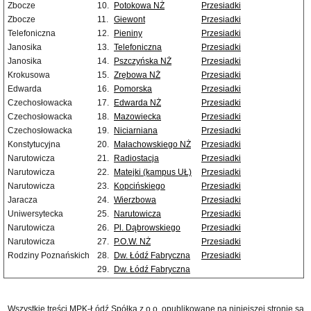
Zbocze
10.
Potokowa NŻ
Przesiadki
Zbocze
11.
Giewont
Przesiadki
Telefoniczna
12.
Pieniny
Przesiadki
Janosika
13.
Telefoniczna
Przesiadki
Janosika
14.
Pszczyńska NŻ
Przesiadki
Krokusowa
15.
Zrębowa NŻ
Przesiadki
Edwarda
16.
Pomorska
Przesiadki
Czechosłowacka
17.
Edwarda NŻ
Przesiadki
Czechosłowacka
18.
Mazowiecka
Przesiadki
Czechosłowacka
19.
Niciarniana
Przesiadki
Konstytucyjna
20.
Małachowskiego NŻ
Przesiadki
Narutowicza
21.
Radiostacja
Przesiadki
Narutowicza
22.
Matejki (kampus UŁ)
Przesiadki
Narutowicza
23.
Kopcińskiego
Przesiadki
Jaracza
24.
Wierzbowa
Przesiadki
Uniwersytecka
25.
Narutowicza
Przesiadki
Narutowicza
26.
Pl. Dąbrowskiego
Przesiadki
Narutowicza
27.
P.O.W. NŻ
Przesiadki
Rodziny Poznańskich
28.
Dw. Łódź Fabryczna
Przesiadki
29.
Dw. Łódź Fabryczna
Wszystkie treści MPK-Łódź Spółka z o.o. opublikowane na niniejszej stronie są