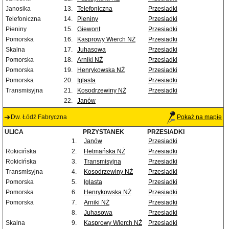
Janosika
13.
Telefoniczna
Przesiadki
Telefoniczna
14.
Pieniny
Przesiadki
Pieniny
15.
Giewont
Przesiadki
Pomorska
16.
Kasprowy Wierch NŻ
Przesiadki
Skalna
17.
Juhasowa
Przesiadki
Pomorska
18.
Arniki NŻ
Przesiadki
Pomorska
19.
Henrykowska NŻ
Przesiadki
Pomorska
20.
Iglasta
Przesiadki
Transmisyjna
21.
Kosodrzewiny NŻ
Przesiadki
22.
Janów
Dw. Łódź Fabryczna
Pokaż na mapie
ULICA
PRZYSTANEK
PRZESIADKI
1.
Janów
Przesiadki
Rokicińska
2.
Hetmańska NŻ
Przesiadki
Rokicińska
3.
Transmisyjna
Przesiadki
Transmisyjna
4.
Kosodrzewiny NŻ
Przesiadki
Pomorska
5.
Iglasta
Przesiadki
Pomorska
6.
Henrykowska NŻ
Przesiadki
Pomorska
7.
Arniki NŻ
Przesiadki
8.
Juhasowa
Przesiadki
Skalna
9.
Kasprowy Wierch NŻ
Przesiadki