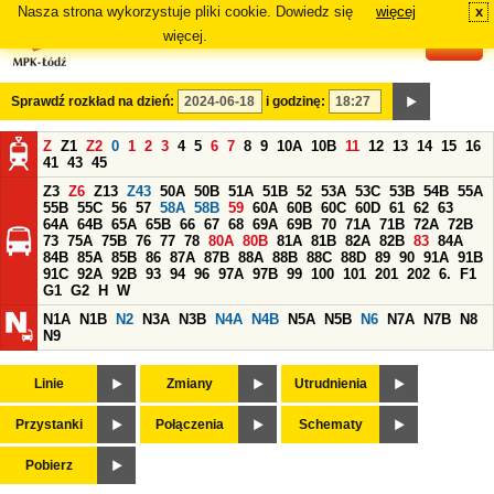
Nasza strona wykorzystuje pliki cookie. Dowiedz się
więcej
x
#
więcej.
Sprawdź rozkład na dzień:
i godzinę:
Z
Z1
Z2
0
1
2
3
4
5
6
7
8
9
10A
10B
11
12
13
14
15
16
41
43
45
Z3
Z6
Z13
Z43
50A
50B
51A
51B
52
53A
53C
53B
54B
55A
55B
55C
56
57
58A
58B
59
60A
60B
60C
60D
61
62
63
64A
64B
65A
65B
66
67
68
69A
69B
70
71A
71B
72A
72B
73
75A
75B
76
77
78
80A
80B
81A
81B
82A
82B
83
84A
84B
85A
85B
86
87A
87B
88A
88B
88C
88D
89
90
91A
91B
91C
92A
92B
93
94
96
97A
97B
99
100
101
201
202
6.
F1
G1
G2
H
W
N1A
N1B
N2
N3A
N3B
N4A
N4B
N5A
N5B
N6
N7A
N7B
N8
N9
Linie
Zmiany
Utrudnienia
Przystanki
Połączenia
Schematy
Pobierz