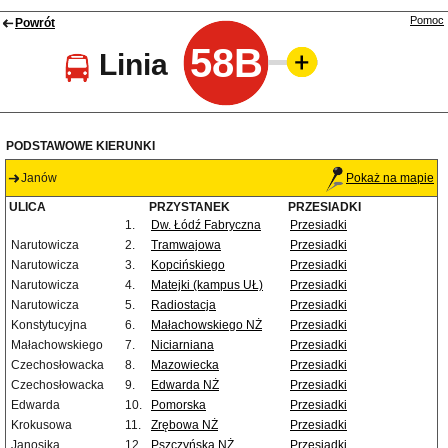
Pomoc
Powrót
58B
Linia
PODSTAWOWE KIERUNKI
Janów
Pokaż na mapie
ULICA
PRZYSTANEK
PRZESIADKI
1.
Dw. Łódź Fabryczna
Przesiadki
Narutowicza
2.
Tramwajowa
Przesiadki
Narutowicza
3.
Kopcińskiego
Przesiadki
Narutowicza
4.
Matejki (kampus UŁ)
Przesiadki
Narutowicza
5.
Radiostacja
Przesiadki
Konstytucyjna
6.
Małachowskiego NŻ
Przesiadki
Małachowskiego
7.
Niciarniana
Przesiadki
Czechosłowacka
8.
Mazowiecka
Przesiadki
Czechosłowacka
9.
Edwarda NŻ
Przesiadki
Edwarda
10.
Pomorska
Przesiadki
Krokusowa
11.
Zrębowa NŻ
Przesiadki
Janosika
12.
Pszczyńska NŻ
Przesiadki