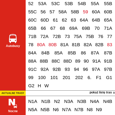
52
53A
53C
53B
54B
55A
55B
55C
56
57
58A
58B
59
60A
60B
60C
60D
61
62
63
64A
64B
65A
65B
66
67
68
69A
69B
70
71A
71B
72A
72B
73
75A
75B
76
77
78
80A
80B
81A
81B
82A
82B
83
Autobusy
84A
84B
85A
85B
86
87A
87B
88A
88B
88C
88D
89
90
91A
91B
91C
92A
92B
93
94
96
97A
97B
99
100
101
201
202
6.
F1
G1
G2
H
W
pokaż listę tras
AKTUALNE TRASY
N1A
N1B
N2
N3A
N3B
N4A
N4B
N5A
N5B
N6
N7A
N7B
N8
N9
Nocne