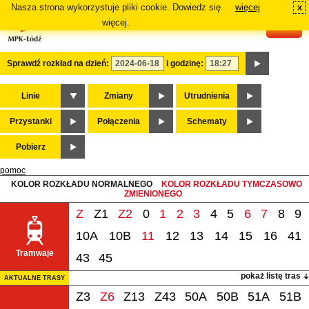
Nasza strona wykorzystuje pliki cookie. Dowiedz się
więcej
x
#
więcej.
Sprawdź rozkład na dzień:
i godzinę:
Linie
Zmiany
Utrudnienia
Przystanki
Połączenia
Schematy
Pobierz
pomoc
KOLOR ROZKŁADU NORMALNEGO
KOLOR ROZKŁADU TYMCZASOWO
ZMIENIONEGO
Z
Z1
Z2
0
1
2
3
4
5
6
7
8
9
10A
10B
11
12
13
14
15
16
41
Tramwaje
43
45
pokaż listę tras
AKTUALNE TRASY
Z3
Z6
Z13
Z43
50A
50B
51A
51B