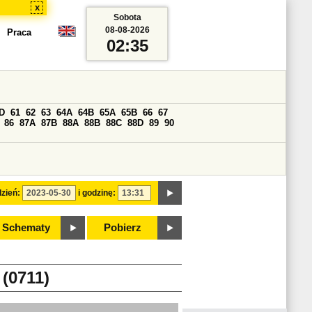
x
Sobota
08-08-2026
Praca
02:35
D
61
62
63
64A
64B
65A
65B
66
67
86
87A
87B
88A
88B
88C
88D
89
90
zień:
i godzinę:
Schematy
Pobierz
0711)