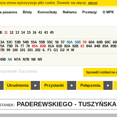
sza strona wykorzystuje pliki cookie. Dowiedz się więcej.
więcej
a pasażera
Bilety
Komunikaty
Reklama
Przetargi
O MPK
0B
11
12
13
14
15
16
41
43
45
53A
53C
53B
54B
55A
55B
55C
56
57
58A
58B
59
60A
60B
60C
60
75A
75B
76
77
78
80A
80B
81A
81B
82A
82B
83
84A
84B
85A
85B
97B
99
100
101
201
202
6.
F1
G1
G2
H
W
N5B
N6
N7A
N7B
N8
N9
rzystanek Tuszyńska
Sprawdź rozkład na d
Utrudnienia
Przystanki
Połączenia
PADEREWSKIEGO - TUSZYŃSKA (
STANEK: