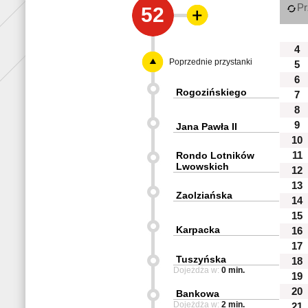
Pr
52
4
Poprzednie przystanki
5
6
Rogozińskiego
7
8
9
Jana Pawła II
10
Rondo Lotników
11
Lwowskich
12
13
Zaolziańska
14
15
Karpacka
16
17
Tuszyńska
18
Dojeżdża w:
0 min.
19
20
Bankowa
Dojeżdża w:
2 min.
21