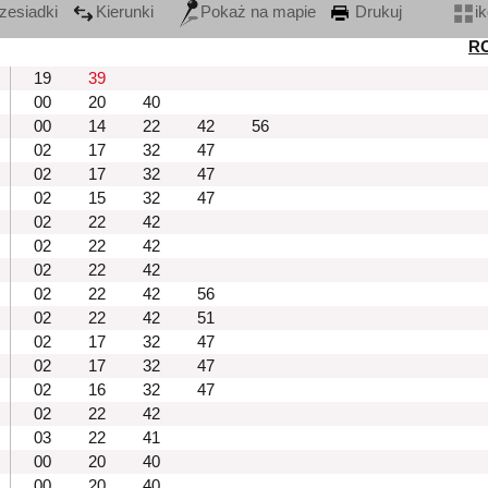
zesiadki
Kierunki
Pokaż na mapie
Drukuj
i
R
19
39
00
20
40
00
14
22
42
56
02
17
32
47
02
17
32
47
02
15
32
47
02
22
42
02
22
42
02
22
42
02
22
42
56
02
22
42
51
02
17
32
47
02
17
32
47
02
16
32
47
02
22
42
03
22
41
00
20
40
00
20
40