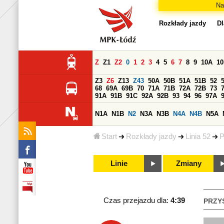
Na
Rozkłady jazdy
Dl
Z
Z1
Z2
0
1
2
3
4
5
6
7
8
9
10A
1
Z3
Z6
Z13
Z43
50A
50B
51A
51B
52
68
69A
69B
70
71A
71B
72A
72B
73
91A
91B
91C
92A
92B
93
94
96
97A
N1A
N1B
N2
N3A
N3B
N4A
N4B
N5A
Start
Rozkłady jazdy
Linia 52
P
Linie
Zmiany
Czas przejazdu dla:
4:39
PRZY