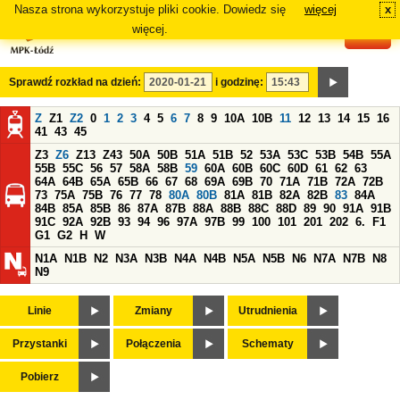
Nasza strona wykorzystuje pliki cookie. Dowiedz się
więcej
x
#
więcej.
Sprawdź rozkład na dzień:
i godzinę:
Z
Z1
Z2
0
1
2
3
4
5
6
7
8
9
10A
10B
11
12
13
14
15
16
41
43
45
Z3
Z6
Z13
Z43
50A
50B
51A
51B
52
53A
53C
53B
54B
55A
55B
55C
56
57
58A
58B
59
60A
60B
60C
60D
61
62
63
64A
64B
65A
65B
66
67
68
69A
69B
70
71A
71B
72A
72B
73
75A
75B
76
77
78
80A
80B
81A
81B
82A
82B
83
84A
84B
85A
85B
86
87A
87B
88A
88B
88C
88D
89
90
91A
91B
91C
92A
92B
93
94
96
97A
97B
99
100
101
201
202
6.
F1
G1
G2
H
W
N1A
N1B
N2
N3A
N3B
N4A
N4B
N5A
N5B
N6
N7A
N7B
N8
N9
Linie
Zmiany
Utrudnienia
Przystanki
Połączenia
Schematy
Pobierz