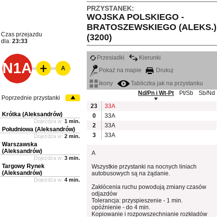
PRZYSTANEK:
WOJSKA POLSKIEGO -
BRATOSZEWSKIEGO (ALEKS.)
Czas przejazdu
(3200)
dla:
23:33
Przesiadki
Kierunki
N1A
A
Pokaż na mapie
Drukuj
ikony
Tabliczka jak na przystanku
Nd/Pn i Wt-Pt
Pt/Sb
Sb/Nd
Poprzednie przystanki
23
33A
Krótka (Aleksandrów)
0
33A
Dojeżdża w:
1 min.
2
33A
Południowa (Aleksandrów)
3
33A
Dojeżdża w:
2 min.
Warszawska
(Aleksandrów)
A
Dojeżdża w:
3 min.
Targowy Rynek
Wszystkie przystanki na nocnych liniach
(Aleksandrów)
autobusowych są na żądanie.
Dojeżdża w:
4 min.
Zakłócenia ruchu powodują zmiany czasów
odjazdów
Tolerancja: przyspieszenie - 1 min.
opóźnienie - do 4 min.
Kopiowanie i rozpowszechnianie rozkładów