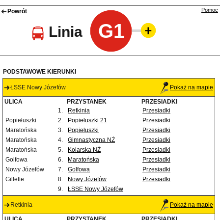
Pomoc
Powrót
G1
Linia
PODSTAWOWE KIERUNKI
ŁSSE Nowy Józefów
Pokaż na mapie
ULICA
PRZYSTANEK
PRZESIADKI
1.
Retkinia
Przesiadki
Popiełuszki
2.
Popiełuszki 21
Przesiadki
Maratońska
3.
Popiełuszki
Przesiadki
Maratońska
4.
Gimnastyczna NŻ
Przesiadki
Maratońska
5.
Kolarska NŻ
Przesiadki
Golfowa
6.
Maratońska
Przesiadki
Nowy Józefów
7.
Golfowa
Przesiadki
Gillette
8.
Nowy Józefów
Przesiadki
9.
ŁSSE Nowy Józefów
Retkinia
Pokaż na mapie
ULICA
PRZYSTANEK
PRZESIADKI