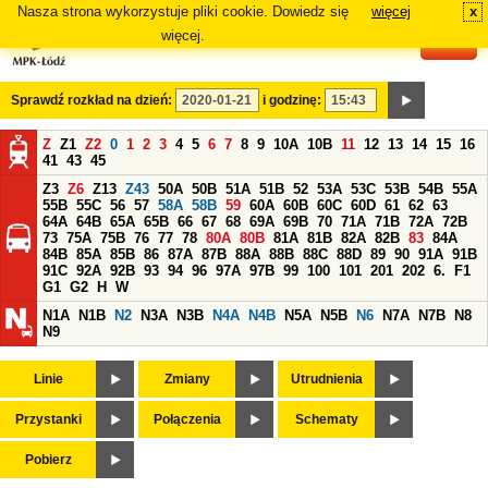
Nasza strona wykorzystuje pliki cookie. Dowiedz się
więcej
x
#
więcej.
Sprawdź rozkład na dzień:
i godzinę:
Z
Z1
Z2
0
1
2
3
4
5
6
7
8
9
10A
10B
11
12
13
14
15
16
41
43
45
Z3
Z6
Z13
Z43
50A
50B
51A
51B
52
53A
53C
53B
54B
55A
55B
55C
56
57
58A
58B
59
60A
60B
60C
60D
61
62
63
64A
64B
65A
65B
66
67
68
69A
69B
70
71A
71B
72A
72B
73
75A
75B
76
77
78
80A
80B
81A
81B
82A
82B
83
84A
84B
85A
85B
86
87A
87B
88A
88B
88C
88D
89
90
91A
91B
91C
92A
92B
93
94
96
97A
97B
99
100
101
201
202
6.
F1
G1
G2
H
W
N1A
N1B
N2
N3A
N3B
N4A
N4B
N5A
N5B
N6
N7A
N7B
N8
N9
Linie
Zmiany
Utrudnienia
Przystanki
Połączenia
Schematy
Pobierz