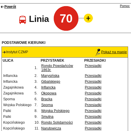
Pomoc
Powrót
70
Linia
PODSTAWOWE KIERUNKI
Instytut CZMP
Pokaż na mapie
ULICA
PRZYSTANEK
PRZESIADKI
Rondo Powstańców
Przesiadki
1.
1863r.
Inflancka
2.
Marysińska
Przesiadki
Inflancka
3.
Gibalskiego
Przesiadki
Zagajnikowa
4.
Inflancka
Przesiadki
Zagajnikowa
5.
Okopowa
Przesiadki
Sporna
6.
Bracka
Przesiadki
Wojska Polskiego
7.
Sporna
Przesiadki
Palki
8.
Wojska Polskiego
Przesiadki
Palki
9.
Smutna
Przesiadki
Kopcińskiego
10.
Rondo Solidarności
Przesiadki
Kopcińskiego
11.
Narutowicza
Przesiadki