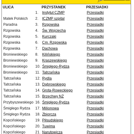
ULICA
PRZYSTANEK
PRZESIADKI
1.
Instytut CZMP
Przesiadki
Matek Polskich
2.
ICZMP szpital
Przesiadki
Paradna
3.
Rzgowska
Przesiadki
Rzgowska
4.
Św. Wojciecha
Przesiadki
Rzgowska
5.
Kurczaki
Przesiadki
Rzgowska
6.
Cm. Rzgowska
Przesiadki
Rzgowska
7.
Dachowa
Przesiadki
Broniewskiego
8.
Kilińskiego
Przesiadki
Broniewskiego
9.
Kraszewskiego
Przesiadki
Broniewskiego
10.
Śmigłego-Rydza
Przesiadki
Broniewskiego
11.
Tatrzańska
Przesiadki
Tatrzańska
12.
Rydla
Przesiadki
Tatrzańska
13.
Dąbrowskiego
Przesiadki
Tatrzańska
14.
Grota-Roweckiego
Przesiadki
Tatrzańska
15.
Brzechwy NŻ
Przesiadki
Przybyszewskiego
16.
Śmigłego-Rydza
Przesiadki
Śmigłego Rydza
17.
Milionowa
Przesiadki
Śmigłego Rydza
18.
Zbiorcza
Przesiadki
Kopcińskiego
19.
Piłsudskiego
Przesiadki
Kopcińskiego
20.
Tuwima
Przesiadki
Kopcińskiego
21.
Narutowicza
Przesiadki