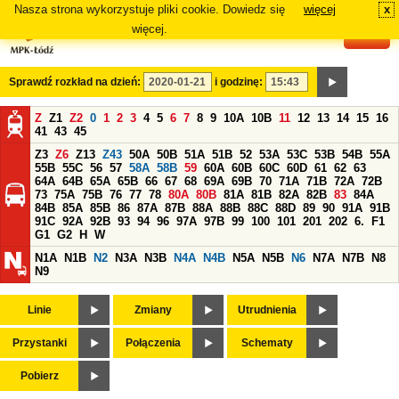
Nasza strona wykorzystuje pliki cookie. Dowiedz się
więcej
x
#
więcej.
Sprawdź rozkład na dzień:
i godzinę:
Z
Z1
Z2
0
1
2
3
4
5
6
7
8
9
10A
10B
11
12
13
14
15
16
41
43
45
Z3
Z6
Z13
Z43
50A
50B
51A
51B
52
53A
53C
53B
54B
55A
55B
55C
56
57
58A
58B
59
60A
60B
60C
60D
61
62
63
64A
64B
65A
65B
66
67
68
69A
69B
70
71A
71B
72A
72B
73
75A
75B
76
77
78
80A
80B
81A
81B
82A
82B
83
84A
84B
85A
85B
86
87A
87B
88A
88B
88C
88D
89
90
91A
91B
91C
92A
92B
93
94
96
97A
97B
99
100
101
201
202
6.
F1
G1
G2
H
W
N1A
N1B
N2
N3A
N3B
N4A
N4B
N5A
N5B
N6
N7A
N7B
N8
N9
Linie
Zmiany
Utrudnienia
Przystanki
Połączenia
Schematy
Pobierz