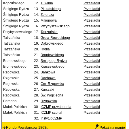
Kopcińskiego
12.
Tuwima
Przesiadki
Śmigłego Rydza
13.
Piłsudskiego
Przesiadki
Śmigłego Rydza
14.
Zbiorcza
Przesiadki
Śmigłego Rydza
15.
Milionowa
Przesiadki
Śmigłego Rydza
16.
Przybyszewskiego
Przesiadki
Przybyszewskiego
17.
Tatrzańska
Przesiadki
Tatrzańska
18.
Grota-Roweckiego
Przesiadki
Tatrzańska
19.
Dąbrowskiego
Przesiadki
Tatrzańska
20.
Rydla
Przesiadki
Tatrzańska
21.
Broniewskiego
Przesiadki
Broniewskiego
22.
Śmigłego-Rydza
Przesiadki
Broniewskiego
23.
Kraszewskiego
Przesiadki
Rzgowska
24.
Bankowa
Przesiadki
Rzgowska
25.
Dachowa
Przesiadki
Rzgowska
26.
Cm. Rzgowska
Przesiadki
Rzgowska
27.
Kurczaki
Przesiadki
Rzgowska
28.
Św. Wojciecha
Przesiadki
Paradna
29.
Rzgowska
Przesiadki
Matek Polskich
30.
ICZMP przychodnia
Przesiadki
Matek Polskich
31.
ICZMP szpital
Przesiadki
32.
Instytut CZMP
Rondo Powstańców 1863r.
Pokaż na mapie