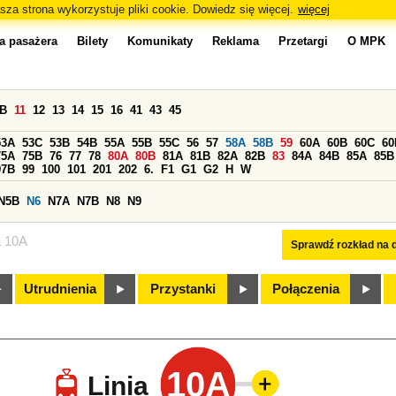
sza strona wykorzystuje pliki cookie. Dowiedz się więcej.
więcej
a pasażera
Bilety
Komunikaty
Reklama
Przetargi
O MPK
0B
11
12
13
14
15
16
41
43
45
53A
53C
53B
54B
55A
55B
55C
56
57
58A
58B
59
60A
60B
60C
60
75A
75B
76
77
78
80A
80B
81A
81B
82A
82B
83
84A
84B
85A
85B
97B
99
100
101
201
202
6.
F1
G1
G2
H
W
N5B
N6
N7A
N7B
N8
N9
a 10A
Sprawdź rozkład na d
Utrudnienia
Przystanki
Połączenia
10A
Linia