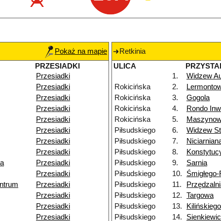
Pokaż na mapie
Retkinia
PRZESIADKI
ULICA
PRZYSTA
Przesiadki
1.
Widzew A
Przesiadki
Rokicińska
2.
Lermonto
Przesiadki
Rokicińska
3.
Gogola
Przesiadki
Rokicińska
4.
Rondo Inw
Przesiadki
Rokicińska
5.
Maszyno
Przesiadki
Piłsudskiego
6.
Widzew St
Przesiadki
Piłsudskiego
7.
Niciarnian
Przesiadki
Piłsudskiego
8.
Konstytuc
ka
Przesiadki
Piłsudskiego
9.
Sarnia
Przesiadki
Piłsudskiego
10.
Śmigłego
ntrum
Przesiadki
Piłsudskiego
11.
Przędzaln
Przesiadki
Piłsudskiego
12.
Targowa
Przesiadki
Piłsudskiego
13.
Kilińskiego
Przesiadki
Piłsudskiego
14.
Sienkiewi