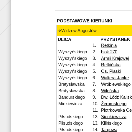
PODSTAWOWE KIERUNKI
Widzew Augustów
ULICA
PRZYSTANEK
1.
Retkinia
Wyszyńskiego
2.
blok 270
Wyszyńskiego
3.
Armii Krajowej
Wyszyńskiego
4.
Retkińska
Wyszyńskiego
5.
Os. Piaski
Wyszyńskiego
6.
Waltera-Janke
Bratysławska
7.
Wróblewskiego
Bratysławska
8.
Wileńska
Bandurskiego
9.
Dw. Łódź Kalis
Mickiewicza
10.
Żeromskiego
11.
Piotrkowska Ce
Piłsudskiego
12.
Sienkiewicza
Piłsudskiego
13.
Kilińskiego
Piłsudskiego
14.
Targowa