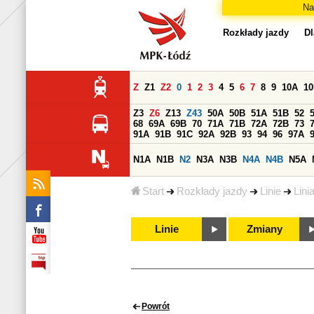
Na
Rozkłady jazdy
Dl
Z
Z1
Z2
0
1
2
3
4
5
6
7
8
9
10A
1
Z3
Z6
Z13
Z43
50A
50B
51A
51B
52
68
69A
69B
70
71A
71B
72A
72B
73
91A
91B
91C
92A
92B
93
94
96
97A
N1A
N1B
N2
N3A
N3B
N4A
N4B
N5A
Start
Rozkłady jazdy
Linie
Lini
Linie
Zmiany
Powrót