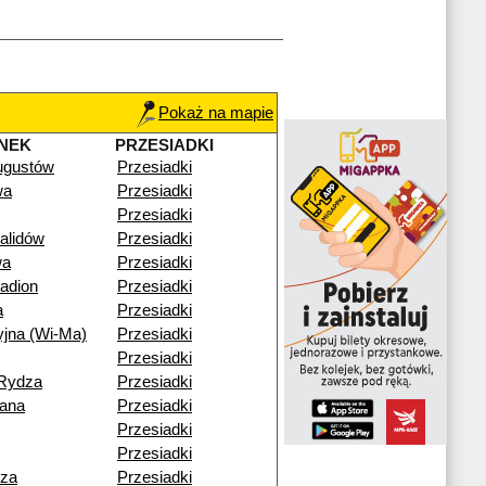
Pokaż na mapie
NEK
PRZESIADKI
ugustów
Przesiadki
wa
Przesiadki
Przesiadki
alidów
Przesiadki
wa
Przesiadki
adion
Przesiadki
a
Przesiadki
yjna (Wi-Ma)
Przesiadki
Przesiadki
-Rydza
Przesiadki
iana
Przesiadki
Przesiadki
Przesiadki
cza
Przesiadki