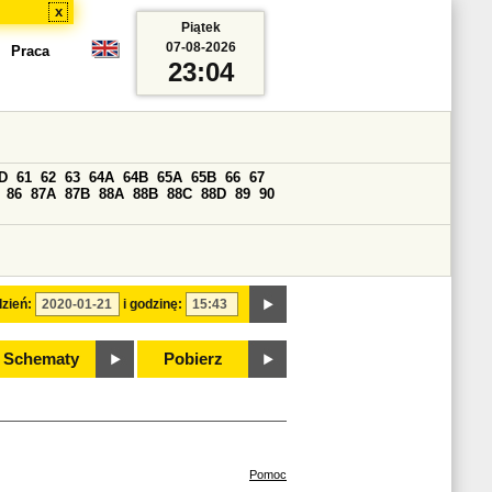
x
Piątek
07-08-2026
Praca
23:04
D
61
62
63
64A
64B
65A
65B
66
67
86
87A
87B
88A
88B
88C
88D
89
90
zień:
i godzinę:
Schematy
Pobierz
Pomoc