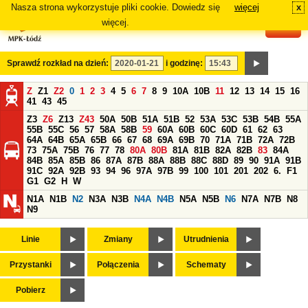
Nasza strona wykorzystuje pliki cookie. Dowiedz się
więcej
x
#
więcej.
Sprawdź rozkład na dzień:
i godzinę:
Z
Z1
Z2
0
1
2
3
4
5
6
7
8
9
10A
10B
11
12
13
14
15
16
41
43
45
Z3
Z6
Z13
Z43
50A
50B
51A
51B
52
53A
53C
53B
54B
55A
55B
55C
56
57
58A
58B
59
60A
60B
60C
60D
61
62
63
64A
64B
65A
65B
66
67
68
69A
69B
70
71A
71B
72A
72B
73
75A
75B
76
77
78
80A
80B
81A
81B
82A
82B
83
84A
84B
85A
85B
86
87A
87B
88A
88B
88C
88D
89
90
91A
91B
91C
92A
92B
93
94
96
97A
97B
99
100
101
201
202
6.
F1
G1
G2
H
W
N1A
N1B
N2
N3A
N3B
N4A
N4B
N5A
N5B
N6
N7A
N7B
N8
N9
Linie
Zmiany
Utrudnienia
Przystanki
Połączenia
Schematy
Pobierz