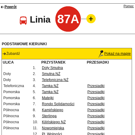
Pomoc
Powrót
87A
Linia
PODSTAWOWE KIERUNKI
Żubardź
Pokaż na mapie
ULICA
PRZYSTANEK
PRZESIADKI
1.
Doły Smutna
Doły
2.
Smutna NŻ
Doły
3.
Telefoniczna NŻ
Telefoniczna
4.
Tamka NŻ
Przesiadki
Pomorska
5.
Tamka NŻ
Przesiadki
Pomorska
6.
Matejki
Przesiadki
Pomorska
7.
Rondo Solidarności
Przesiadki
Północna
8.
Kamińskiego
Przesiadki
Północna
9.
Sterlinga
Przesiadki
Północna
10.
Kilińskiego NŻ
Przesiadki
Północna
11.
Nowomiejska
Przesiadki
12.
Pl. Wolności
Przesiadki