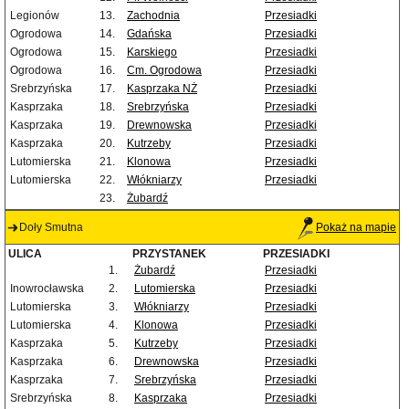
Legionów
13.
Zachodnia
Przesiadki
Ogrodowa
14.
Gdańska
Przesiadki
Ogrodowa
15.
Karskiego
Przesiadki
Ogrodowa
16.
Cm. Ogrodowa
Przesiadki
Srebrzyńska
17.
Kasprzaka NŻ
Przesiadki
Kasprzaka
18.
Srebrzyńska
Przesiadki
Kasprzaka
19.
Drewnowska
Przesiadki
Kasprzaka
20.
Kutrzeby
Przesiadki
Lutomierska
21.
Klonowa
Przesiadki
Lutomierska
22.
Włókniarzy
Przesiadki
23.
Żubardź
Doły Smutna
Pokaż na mapie
ULICA
PRZYSTANEK
PRZESIADKI
1.
Żubardź
Przesiadki
Inowrocławska
2.
Lutomierska
Przesiadki
Lutomierska
3.
Włókniarzy
Przesiadki
Lutomierska
4.
Klonowa
Przesiadki
Kasprzaka
5.
Kutrzeby
Przesiadki
Kasprzaka
6.
Drewnowska
Przesiadki
Kasprzaka
7.
Srebrzyńska
Przesiadki
Srebrzyńska
8.
Kasprzaka
Przesiadki