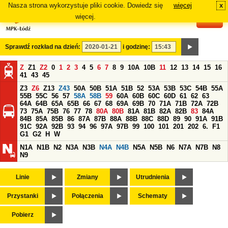
Nasza strona wykorzystuje pliki cookie. Dowiedz się
więcej
x
#
więcej.
Sprawdź rozkład na dzień:
i godzinę:
Z
Z1
Z2
0
1
2
3
4
5
6
7
8
9
10A
10B
11
12
13
14
15
16
41
43
45
Z3
Z6
Z13
Z43
50A
50B
51A
51B
52
53A
53B
53C
54B
55A
55B
55C
56
57
58A
58B
59
60A
60B
60C
60D
61
62
63
64A
64B
65A
65B
66
67
68
69A
69B
70
71A
71B
72A
72B
73
75A
75B
76
77
78
80A
80B
81A
81B
82A
82B
83
84A
84B
85A
85B
86
87A
87B
88A
88B
88C
88D
89
90
91A
91B
91C
92A
92B
93
94
96
97A
97B
99
100
101
201
202
6.
F1
G1
G2
H
W
N1A
N1B
N2
N3A
N3B
N4A
N4B
N5A
N5B
N6
N7A
N7B
N8
N9
Linie
Zmiany
Utrudnienia
Przystanki
Połączenia
Schematy
Pobierz