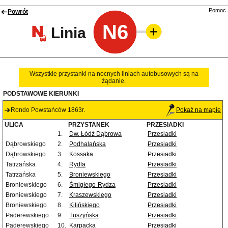
Pomoc
Powrót
N6
Linia
Wszystkie przystanki na nocnych liniach autobusowych są na
żądanie.
PODSTAWOWE KIERUNKI
Rondo Powstańców 1863r.
Pokaż na mapie
ULICA
PRZYSTANEK
PRZESIADKI
1.
Dw. Łódź Dąbrowa
Przesiadki
Dąbrowskiego
2.
Podhalańska
Przesiadki
Dąbrowskiego
3.
Kossaka
Przesiadki
Tatrzańska
4.
Rydla
Przesiadki
Tatrzańska
5.
Broniewskiego
Przesiadki
Broniewskiego
6.
Śmigłego-Rydza
Przesiadki
Broniewskiego
7.
Kraszewskiego
Przesiadki
Broniewskiego
8.
Kilińskiego
Przesiadki
Paderewskiego
9.
Tuszyńska
Przesiadki
Paderewskiego
10.
Karpacka
Przesiadki