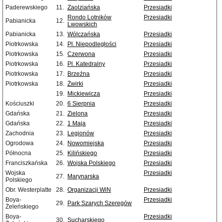
Paderewskiego
11.
Zaolziańska
Przesiadki
Rondo Lotników
Przesiadki
Pabianicka
12.
Lwowskich
Pabianicka
13.
Wólczańska
Przesiadki
Piotrkowska
14.
Pl. Niepodległości
Przesiadki
Piotrkowska
15.
Czerwona
Przesiadki
Piotrkowska
16.
Pl. Katedralny
Przesiadki
Piotrkowska
17.
Brzeźna
Przesiadki
Piotrkowska
18.
Żwirki
Przesiadki
19.
Mickiewicza
Przesiadki
Kościuszki
20.
6 Sierpnia
Przesiadki
Gdańska
21.
Zielona
Przesiadki
Gdańska
22.
1 Maja
Przesiadki
Zachodnia
23.
Legionów
Przesiadki
Ogrodowa
24.
Nowomiejska
Przesiadki
Północna
25.
Kilińskiego
Przesiadki
Franciszkańska
26.
Wojska Polskiego
Przesiadki
Wojska
Przesiadki
27.
Marynarska
Polskiego
Obr. Westerplatte
28.
Organizacji WiN
Przesiadki
Boya-
Przesiadki
29.
Park Szarych Szeregów
Żeleńskiego
Boya-
Przesiadki
30.
Sucharskiego