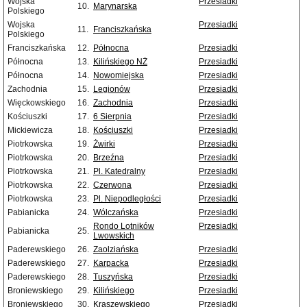
Wojska
Przesiadki
10.
Marynarska
Polskiego
Wojska
Przesiadki
11.
Franciszkańska
Polskiego
Franciszkańska
12.
Północna
Przesiadki
Północna
13.
Kilińskiego NŻ
Przesiadki
Północna
14.
Nowomiejska
Przesiadki
Zachodnia
15.
Legionów
Przesiadki
Więckowskiego
16.
Zachodnia
Przesiadki
Kościuszki
17.
6 Sierpnia
Przesiadki
Mickiewicza
18.
Kościuszki
Przesiadki
Piotrkowska
19.
Żwirki
Przesiadki
Piotrkowska
20.
Brzeźna
Przesiadki
Piotrkowska
21.
Pl. Katedralny
Przesiadki
Piotrkowska
22.
Czerwona
Przesiadki
Piotrkowska
23.
Pl. Niepodległości
Przesiadki
Pabianicka
24.
Wólczańska
Przesiadki
Rondo Lotników
Przesiadki
Pabianicka
25.
Lwowskich
Paderewskiego
26.
Zaolziańska
Przesiadki
Paderewskiego
27.
Karpacka
Przesiadki
Paderewskiego
28.
Tuszyńska
Przesiadki
Broniewskiego
29.
Kilińskiego
Przesiadki
Broniewskiego
30.
Kraszewskiego
Przesiadki