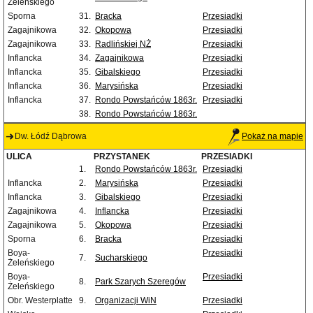
Żeleńskiego
Sporna
31.
Bracka
Przesiadki
Zagajnikowa
32.
Okopowa
Przesiadki
Zagajnikowa
33.
Radlińskiej NŻ
Przesiadki
Inflancka
34.
Zagajnikowa
Przesiadki
Inflancka
35.
Gibalskiego
Przesiadki
Inflancka
36.
Marysińska
Przesiadki
Inflancka
37.
Rondo Powstańców 1863r.
Przesiadki
38.
Rondo Powstańców 1863r.
Dw. Łódź Dąbrowa
Pokaż na mapie
ULICA
PRZYSTANEK
PRZESIADKI
1.
Rondo Powstańców 1863r.
Przesiadki
Inflancka
2.
Marysińska
Przesiadki
Inflancka
3.
Gibalskiego
Przesiadki
Zagajnikowa
4.
Inflancka
Przesiadki
Zagajnikowa
5.
Okopowa
Przesiadki
Sporna
6.
Bracka
Przesiadki
Boya-
Przesiadki
7.
Sucharskiego
Żeleńskiego
Boya-
Przesiadki
8.
Park Szarych Szeregów
Żeleńskiego
Obr. Westerplatte
9.
Organizacji WiN
Przesiadki