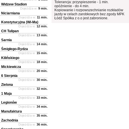
Tolerancja: przyspieszenie - 1 min.
Widzew Stadion
opóźnienie - do 4 min.
Dojeżdża w:
9 min.
Kopiowanie i rozpowszechnianie rozkładów
Niciarniana
jazdy w celach zarobkowych bez zgody MPK
Dojeżdża w:
11 min.
Łódź Spółka z o.o jest zabronione.
Konstytucyjna (Wi-Ma)
Dojeżdża w:
12 min.
CH Tulipan
Dojeżdża w:
13 min.
Sarnia
Dojeżdża w:
14 min.
Śmigłego-Rydza
Dojeżdża w:
15 min.
Kilińskiego
Dojeżdża w:
18 min.
Mickiewicza
Dojeżdża w:
20 min.
6 Sierpnia
Dojeżdża w:
30 min.
Zielona
Dojeżdża w:
32 min.
1 Maja
Dojeżdża w:
33 min.
Legionów
Dojeżdża w:
34 min.
Manufaktura
Dojeżdża w:
35 min.
Zachodnia
Dojeżdża w:
36 min.