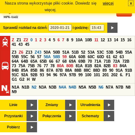
Nasza strona wykorzystuje pliki cookie. Dowiedz się
więcej
x
#
więcej.
Sprawdź rozkład na dzień:
i godzinę:
Z
Z1
Z2
0
1
2
3
4
5
6
7
8
9
10A
10B
11
12
13
14
15
16
41
43
45
Z3
Z6
Z13
Z43
50A
50B
51A
51B
52
53A
53C
53B
54B
55A
55B
55C
56
57
58A
58B
59
60A
60B
60C
60D
61
62
63
64A
64B
65A
65B
66
67
68
69A
69B
70
71A
71B
72A
72B
73
75A
75B
76
77
78
80A
80B
81A
81B
82A
82B
83
84A
84B
85A
85B
86
87A
87B
88A
88B
88C
88D
89
90
91A
91B
91C
92A
92B
93
94
96
97A
97B
99
100
101
201
202
6.
F1
G1
G2
H
W
N1A
N1B
N2
N3A
N3B
N4A
N4B
N5A
N5B
N6
N7A
N7B
N8
N9
Linie
Zmiany
Utrudnienia
Przystanki
Połączenia
Schematy
Pobierz