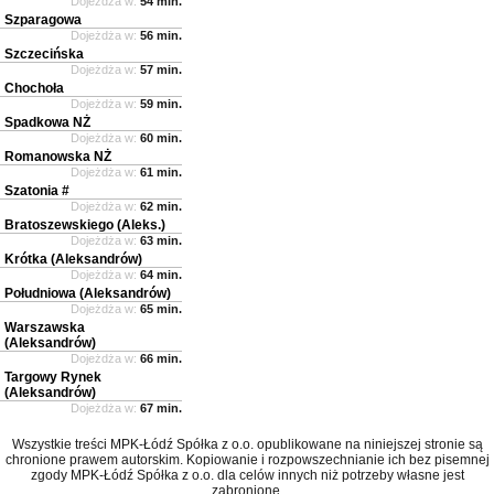
Dojeżdża w:
54 min.
Szparagowa
Dojeżdża w:
56 min.
Szczecińska
Dojeżdża w:
57 min.
Chochoła
Dojeżdża w:
59 min.
Spadkowa NŻ
Dojeżdża w:
60 min.
Romanowska NŻ
Dojeżdża w:
61 min.
Szatonia #
Dojeżdża w:
62 min.
Bratoszewskiego (Aleks.)
Dojeżdża w:
63 min.
Krótka (Aleksandrów)
Dojeżdża w:
64 min.
Południowa (Aleksandrów)
Dojeżdża w:
65 min.
Warszawska
(Aleksandrów)
Dojeżdża w:
66 min.
Targowy Rynek
(Aleksandrów)
Dojeżdża w:
67 min.
Wszystkie treści MPK-Łódź Spółka z o.o. opublikowane na niniejszej stronie są
chronione prawem autorskim. Kopiowanie i rozpowszechnianie ich bez pisemnej
zgody MPK-Łódź Spółka z o.o. dla celów innych niż potrzeby własne jest
zabronione.