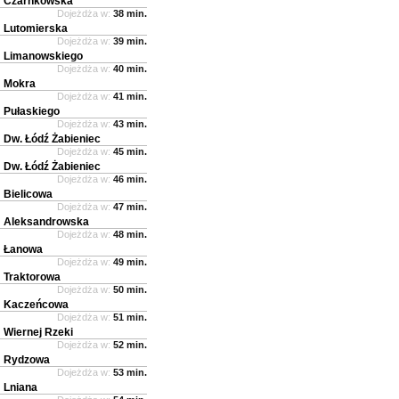
Czarnkowska
Dojeżdża w:
38 min.
Lutomierska
Dojeżdża w:
39 min.
Limanowskiego
Dojeżdża w:
40 min.
Mokra
Dojeżdża w:
41 min.
Pułaskiego
Dojeżdża w:
43 min.
Dw. Łódź Żabieniec
Dojeżdża w:
45 min.
Dw. Łódź Żabieniec
Dojeżdża w:
46 min.
Bielicowa
Dojeżdża w:
47 min.
Aleksandrowska
Dojeżdża w:
48 min.
Łanowa
Dojeżdża w:
49 min.
Traktorowa
Dojeżdża w:
50 min.
Kaczeńcowa
Dojeżdża w:
51 min.
Wiernej Rzeki
Dojeżdża w:
52 min.
Rydzowa
Dojeżdża w:
53 min.
Lniana