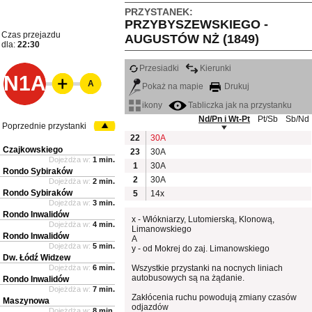
PRZYSTANEK:
PRZYBYSZEWSKIEGO -
Czas przejazdu
AUGUSTÓW NŻ (1849)
dla:
22:30
Przesiadki
Kierunki
N1A
A
Pokaż na mapie
Drukuj
ikony
Tabliczka jak na przystanku
Nd/Pn i Wt-Pt
Pt/Sb
Sb/Nd
Poprzednie przystanki
22
30A
Czajkowskiego
23
30A
Dojeżdża w:
1 min.
1
30A
Rondo Sybiraków
2
30A
Dojeżdża w:
2 min.
Rondo Sybiraków
5
14x
Dojeżdża w:
3 min.
Rondo Inwalidów
x - Włókniarzy, Lutomierską, Klonową,
Dojeżdża w:
4 min.
Limanowskiego
Rondo Inwalidów
A
Dojeżdża w:
5 min.
y - od Mokrej do zaj. Limanowskiego
Dw. Łódź Widzew
Dojeżdża w:
6 min.
Wszystkie przystanki na nocnych liniach
autobusowych są na żądanie.
Rondo Inwalidów
Dojeżdża w:
7 min.
Zakłócenia ruchu powodują zmiany czasów
Maszynowa
odjazdów
Dojeżdża w:
8 min.