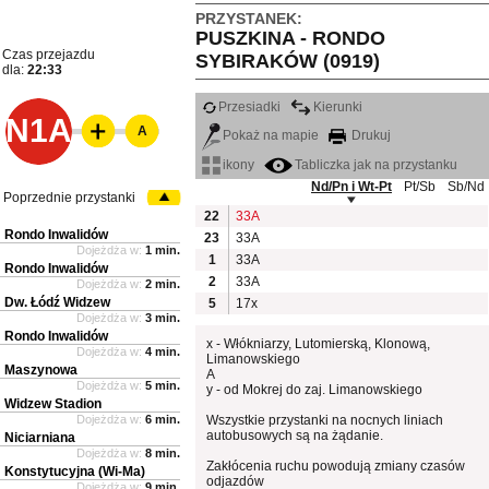
PRZYSTANEK:
PUSZKINA - RONDO
Czas przejazdu
SYBIRAKÓW (0919)
dla:
22:33
Przesiadki
Kierunki
N1A
A
Pokaż na mapie
Drukuj
ikony
Tabliczka jak na przystanku
Nd/Pn i Wt-Pt
Pt/Sb
Sb/Nd
Poprzednie przystanki
22
33A
Rondo Inwalidów
23
33A
Dojeżdża w:
1 min.
1
33A
Rondo Inwalidów
2
33A
Dojeżdża w:
2 min.
Dw. Łódź Widzew
5
17x
Dojeżdża w:
3 min.
Rondo Inwalidów
x - Włókniarzy, Lutomierską, Klonową,
Dojeżdża w:
4 min.
Limanowskiego
Maszynowa
A
Dojeżdża w:
5 min.
y - od Mokrej do zaj. Limanowskiego
Widzew Stadion
Dojeżdża w:
6 min.
Wszystkie przystanki na nocnych liniach
autobusowych są na żądanie.
Niciarniana
Dojeżdża w:
8 min.
Zakłócenia ruchu powodują zmiany czasów
Konstytucyjna (Wi-Ma)
odjazdów
Dojeżdża w:
9 min.