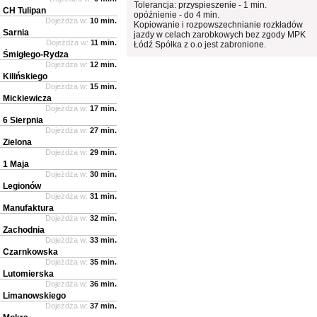
Tolerancja: przyspieszenie - 1 min.
CH Tulipan
opóźnienie - do 4 min.
Dojeżdża w:
10 min.
Kopiowanie i rozpowszechnianie rozkładów
Sarnia
jazdy w celach zarobkowych bez zgody MPK
Dojeżdża w:
11 min.
Łódź Spółka z o.o jest zabronione.
Śmigłego-Rydza
Dojeżdża w:
12 min.
Kilińskiego
Dojeżdża w:
15 min.
Mickiewicza
Dojeżdża w:
17 min.
6 Sierpnia
Dojeżdża w:
27 min.
Zielona
Dojeżdża w:
29 min.
1 Maja
Dojeżdża w:
30 min.
Legionów
Dojeżdża w:
31 min.
Manufaktura
Dojeżdża w:
32 min.
Zachodnia
Dojeżdża w:
33 min.
Czarnkowska
Dojeżdża w:
35 min.
Lutomierska
Dojeżdża w:
36 min.
Limanowskiego
Dojeżdża w:
37 min.