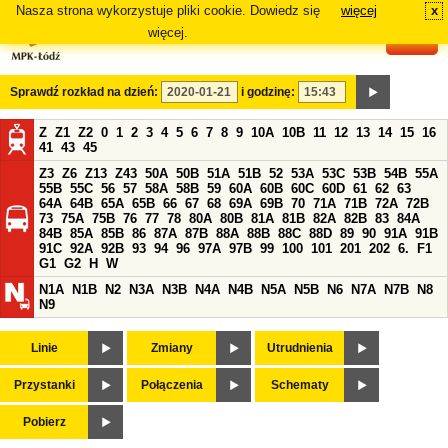
Nasza strona wykorzystuje pliki cookie. Dowiedz się
więcej
x
#
więcej.
Sprawdź rozkład na dzień:
i godzinę:
Z
Z1
Z2
0
1
2
3
4
5
6
7
8
9
10A
10B
11
12
13
14
15
16
41
43
45
Z3
Z6
Z13
Z43
50A
50B
51A
51B
52
53A
53C
53B
54B
55A
55B
55C
56
57
58A
58B
59
60A
60B
60C
60D
61
62
63
64A
64B
65A
65B
66
67
68
69A
69B
70
71A
71B
72A
72B
73
75A
75B
76
77
78
80A
80B
81A
81B
82A
82B
83
84A
84B
85A
85B
86
87A
87B
88A
88B
88C
88D
89
90
91A
91B
91C
92A
92B
93
94
96
97A
97B
99
100
101
201
202
6.
F1
G1
G2
H
W
N1A
N1B
N2
N3A
N3B
N4A
N4B
N5A
N5B
N6
N7A
N7B
N8
N9
Linie
Zmiany
Utrudnienia
Przystanki
Połączenia
Schematy
Pobierz