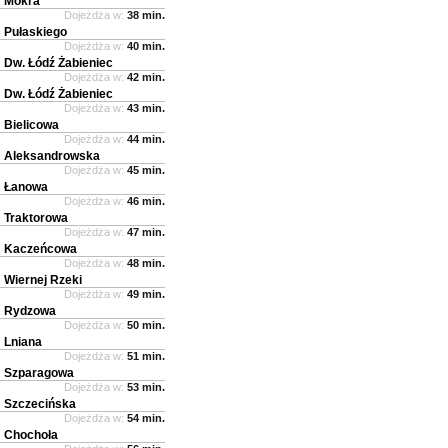
Mokra
Dojeżdża w:
38 min.
Pułaskiego
Dojeżdża w:
40 min.
Dw. Łódź Żabieniec
Dojeżdża w:
42 min.
Dw. Łódź Żabieniec
Dojeżdża w:
43 min.
Bielicowa
Dojeżdża w:
44 min.
Aleksandrowska
Dojeżdża w:
45 min.
Łanowa
Dojeżdża w:
46 min.
Traktorowa
Dojeżdża w:
47 min.
Kaczeńcowa
Dojeżdża w:
48 min.
Wiernej Rzeki
Dojeżdża w:
49 min.
Rydzowa
Dojeżdża w:
50 min.
Lniana
Dojeżdża w:
51 min.
Szparagowa
Dojeżdża w:
53 min.
Szczecińska
Dojeżdża w:
54 min.
Chochoła