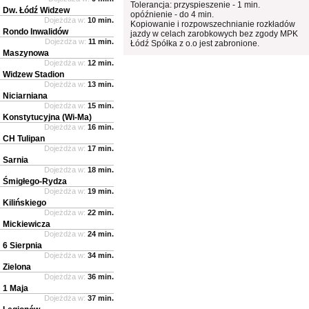
Tolerancja: przyspieszenie - 1 min.
Dw. Łódź Widzew
opóźnienie - do 4 min.
Dojeżdża w:
10 min.
Kopiowanie i rozpowszechnianie rozkładów
Rondo Inwalidów
jazdy w celach zarobkowych bez zgody MPK
Dojeżdża w:
11 min.
Łódź Spółka z o.o jest zabronione.
Maszynowa
Dojeżdża w:
12 min.
Widzew Stadion
Dojeżdża w:
13 min.
Niciarniana
Dojeżdża w:
15 min.
Konstytucyjna (Wi-Ma)
Dojeżdża w:
16 min.
CH Tulipan
Dojeżdża w:
17 min.
Sarnia
Dojeżdża w:
18 min.
Śmigłego-Rydza
Dojeżdża w:
19 min.
Kilińskiego
Dojeżdża w:
22 min.
Mickiewicza
Dojeżdża w:
24 min.
6 Sierpnia
Dojeżdża w:
34 min.
Zielona
Dojeżdża w:
36 min.
1 Maja
Dojeżdża w:
37 min.