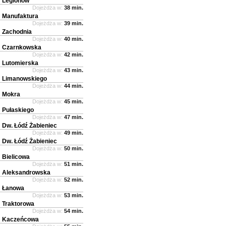
Legionów
Dojeżdża w:
38 min.
Manufaktura
Dojeżdża w:
39 min.
Zachodnia
Dojeżdża w:
40 min.
Czarnkowska
Dojeżdża w:
42 min.
Lutomierska
Dojeżdża w:
43 min.
Limanowskiego
Dojeżdża w:
44 min.
Mokra
Dojeżdża w:
45 min.
Pułaskiego
Dojeżdża w:
47 min.
Dw. Łódź Żabieniec
Dojeżdża w:
49 min.
Dw. Łódź Żabieniec
Dojeżdża w:
50 min.
Bielicowa
Dojeżdża w:
51 min.
Aleksandrowska
Dojeżdża w:
52 min.
Łanowa
Dojeżdża w:
53 min.
Traktorowa
Dojeżdża w:
54 min.
Kaczeńcowa