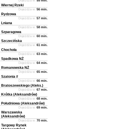
Dojeżdża w:
55 min.
Wiernej Rzeki
Dojeżdża w:
56 min.
Rydzowa
Dojeżdża w:
57 min.
Lniana
Dojeżdża w:
58 min.
Szparagowa
Dojeżdża w:
60 min.
Szczecińska
Dojeżdża w:
61 min.
Chochoła
Dojeżdża w:
63 min.
Spadkowa NŻ
Dojeżdża w:
64 min.
Romanowska NŻ
Dojeżdża w:
65 min.
Szatonia #
Dojeżdża w:
66 min.
Bratoszewskiego (Aleks.)
Dojeżdża w:
67 min.
Krótka (Aleksandrów)
Dojeżdża w:
68 min.
Południowa (Aleksandrów)
Dojeżdża w:
69 min.
Warszawska
(Aleksandrów)
Dojeżdża w:
70 min.
Targowy Rynek