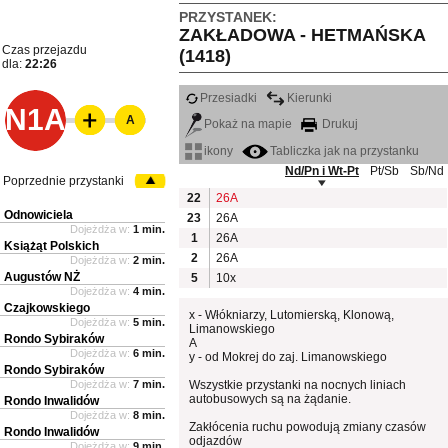
PRZYSTANEK:
ZAKŁADOWA - HETMAŃSKA
Czas przejazdu
(1418)
dla:
22:26
Przesiadki
Kierunki
N1A
A
Pokaż na mapie
Drukuj
ikony
Tabliczka jak na przystanku
Nd/Pn i Wt-Pt
Pt/Sb
Sb/Nd
Poprzednie przystanki
22
26A
Odnowiciela
23
26A
Dojeżdża w:
1 min.
1
26A
Książąt Polskich
2
26A
Dojeżdża w:
2 min.
Augustów NŻ
5
10x
Dojeżdża w:
4 min.
Czajkowskiego
x - Włókniarzy, Lutomierską, Klonową,
Dojeżdża w:
5 min.
Limanowskiego
Rondo Sybiraków
A
Dojeżdża w:
6 min.
y - od Mokrej do zaj. Limanowskiego
Rondo Sybiraków
Dojeżdża w:
7 min.
Wszystkie przystanki na nocnych liniach
autobusowych są na żądanie.
Rondo Inwalidów
Dojeżdża w:
8 min.
Zakłócenia ruchu powodują zmiany czasów
Rondo Inwalidów
odjazdów
Dojeżdża w:
9 min.