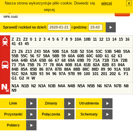
Nasza strona wykorzystuje pliki cookie. Dowiedz się
więcej
x
#
więcej.
Sprawdź rozkład na dzień:
i godzinę:
Z
Z1
Z2
0
1
2
3
4
5
6
7
8
9
10A
10B
11
12
13
14
15
16
41
43
45
Z3
Z6
Z13
Z43
50A
50B
51A
51B
52
53A
53C
53B
54B
55A
55B
55C
56
57
58A
58B
59
60A
60B
60C
60D
61
62
63
64A
64B
65A
65B
66
67
68
69A
69B
70
71A
71B
72A
72B
73
75A
75B
76
77
78
80A
80B
81A
81B
82A
82B
83
84A
84B
85A
85B
86
87A
87B
88A
88B
88C
88D
89
90
91A
91B
91C
92A
92B
93
94
96
97A
97B
99
100
101
201
202
6.
F1
G1
G2
H
W
N1A
N1B
N2
N3A
N3B
N4A
N4B
N5A
N5B
N6
N7A
N7B
N8
N9
Linie
Zmiany
Utrudnienia
Przystanki
Połączenia
Schematy
Pobierz