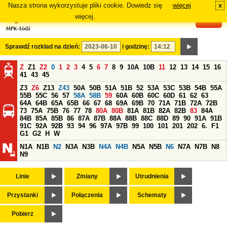
Nasza strona wykorzystuje pliki cookie. Dowiedz się
więcej
x
#
więcej.
Sprawdź rozkład na dzień:
i godzinę:
Z
Z1
Z2
0
1
2
3
4
5
6
7
8
9
10A
10B
11
12
13
14
15
16
41
43
45
Z3
Z6
Z13
Z43
50A
50B
51A
51B
52
53A
53C
53B
54B
55A
55B
55C
56
57
58A
58B
59
60A
60B
60C
60D
61
62
63
64A
64B
65A
65B
66
67
68
69A
69B
70
71A
71B
72A
72B
73
75A
75B
76
77
78
80A
80B
81A
81B
82A
82B
83
84A
84B
85A
85B
86
87A
87B
88A
88B
88C
88D
89
90
91A
91B
91C
92A
92B
93
94
96
97A
97B
99
100
101
201
202
6.
F1
G1
G2
H
W
N1A
N1B
N2
N3A
N3B
N4A
N4B
N5A
N5B
N6
N7A
N7B
N8
N9
Linie
Zmiany
Utrudnienia
Przystanki
Połączenia
Schematy
Pobierz