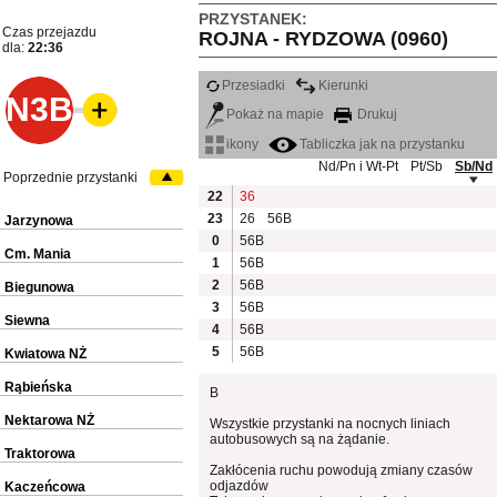
PRZYSTANEK:
Czas przejazdu
ROJNA - RYDZOWA (0960)
dla:
22:36
Przesiadki
Kierunki
N3B
Pokaż na mapie
Drukuj
ikony
Tabliczka jak na przystanku
Nd/Pn i Wt-Pt
Pt/Sb
Sb/Nd
Poprzednie przystanki
22
36
23
26
56B
Jarzynowa
0
56B
Cm. Mania
1
56B
2
56B
Biegunowa
3
56B
Siewna
4
56B
5
56B
Kwiatowa NŻ
Rąbieńska
B
Nektarowa NŻ
Wszystkie przystanki na nocnych liniach
autobusowych są na żądanie.
Traktorowa
Zakłócenia ruchu powodują zmiany czasów
odjazdów
Kaczeńcowa