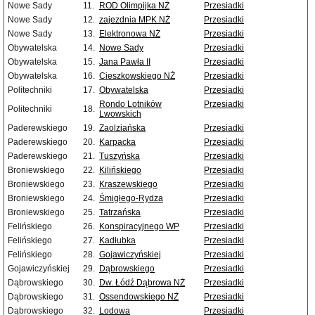
Nowe Sady
11.
ROD Olimpijka NŻ
Przesiadki
Nowe Sady
12.
zajezdnia MPK NŻ
Przesiadki
Nowe Sady
13.
Elektronowa NŻ
Przesiadki
Obywatelska
14.
Nowe Sady
Przesiadki
Obywatelska
15.
Jana Pawła II
Przesiadki
Obywatelska
16.
Cieszkowskiego NŻ
Przesiadki
Politechniki
17.
Obywatelska
Przesiadki
Rondo Lotników
Przesiadki
Politechniki
18.
Lwowskich
Paderewskiego
19.
Zaolziańska
Przesiadki
Paderewskiego
20.
Karpacka
Przesiadki
Paderewskiego
21.
Tuszyńska
Przesiadki
Broniewskiego
22.
Kilińskiego
Przesiadki
Broniewskiego
23.
Kraszewskiego
Przesiadki
Broniewskiego
24.
Śmigłego-Rydza
Przesiadki
Broniewskiego
25.
Tatrzańska
Przesiadki
Felińskiego
26.
Konspiracyjnego WP
Przesiadki
Felińskiego
27.
Kadłubka
Przesiadki
Felińskiego
28.
Gojawiczyńskiej
Przesiadki
Gojawiczyńskiej
29.
Dąbrowskiego
Przesiadki
Dąbrowskiego
30.
Dw. Łódź Dąbrowa NŻ
Przesiadki
Dąbrowskiego
31.
Ossendowskiego NŻ
Przesiadki
Dąbrowskiego
32.
Lodowa
Przesiadki