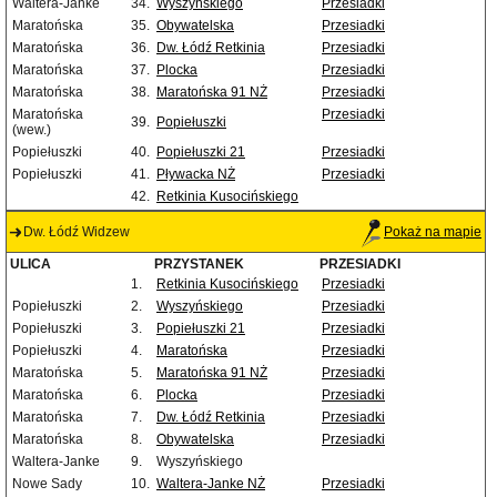
Waltera-Janke
34.
Wyszyńskiego
Przesiadki
Maratońska
35.
Obywatelska
Przesiadki
Maratońska
36.
Dw. Łódź Retkinia
Przesiadki
Maratońska
37.
Plocka
Przesiadki
Maratońska
38.
Maratońska 91 NŻ
Przesiadki
Maratońska
Przesiadki
39.
Popiełuszki
(wew.)
Popiełuszki
40.
Popiełuszki 21
Przesiadki
Popiełuszki
41.
Pływacka NŻ
Przesiadki
42.
Retkinia Kusocińskiego
Dw. Łódź Widzew
Pokaż na mapie
ULICA
PRZYSTANEK
PRZESIADKI
1.
Retkinia Kusocińskiego
Przesiadki
Popiełuszki
2.
Wyszyńskiego
Przesiadki
Popiełuszki
3.
Popiełuszki 21
Przesiadki
Popiełuszki
4.
Maratońska
Przesiadki
Maratońska
5.
Maratońska 91 NŻ
Przesiadki
Maratońska
6.
Plocka
Przesiadki
Maratońska
7.
Dw. Łódź Retkinia
Przesiadki
Maratońska
8.
Obywatelska
Przesiadki
Waltera-Janke
9.
Wyszyńskiego
Nowe Sady
10.
Waltera-Janke NŻ
Przesiadki