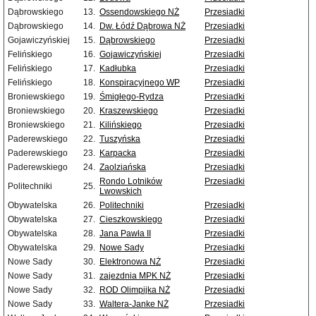
Dąbrowskiego
13.
Ossendowskiego NŻ
Przesiadki
Dąbrowskiego
14.
Dw. Łódź Dąbrowa NŻ
Przesiadki
Gojawiczyńskiej
15.
Dąbrowskiego
Przesiadki
Felińskiego
16.
Gojawiczyńskiej
Przesiadki
Felińskiego
17.
Kadłubka
Przesiadki
Felińskiego
18.
Konspiracyjnego WP
Przesiadki
Broniewskiego
19.
Śmigłego-Rydza
Przesiadki
Broniewskiego
20.
Kraszewskiego
Przesiadki
Broniewskiego
21.
Kilińskiego
Przesiadki
Paderewskiego
22.
Tuszyńska
Przesiadki
Paderewskiego
23.
Karpacka
Przesiadki
Paderewskiego
24.
Zaolziańska
Przesiadki
Rondo Lotników
Przesiadki
Politechniki
25.
Lwowskich
Obywatelska
26.
Politechniki
Przesiadki
Obywatelska
27.
Cieszkowskiego
Przesiadki
Obywatelska
28.
Jana Pawła II
Przesiadki
Obywatelska
29.
Nowe Sady
Przesiadki
Nowe Sady
30.
Elektronowa NŻ
Przesiadki
Nowe Sady
31.
zajezdnia MPK NŻ
Przesiadki
Nowe Sady
32.
ROD Olimpijka NŻ
Przesiadki
Nowe Sady
33.
Waltera-Janke NŻ
Przesiadki