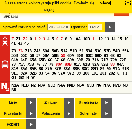
Nasza strona wykorzystuje pliki cookie. Dowiedz się
więcej
x
#
więcej.
Sprawdź rozkład na dzień:
i godzinę:
Z
Z1
Z2
0
1
2
3
4
5
6
7
8
9
10A
10B
11
12
13
14
15
16
41
43
45
Z3
Z6
Z13
Z43
50A
50B
51A
51B
52
53A
53C
53B
54B
55A
55B
55C
56
57
58A
58B
59
60A
60B
60C
60D
61
62
63
64A
64B
65A
65B
66
67
68
69A
69B
70
71A
71B
72A
72B
73
75A
75B
76
77
78
80A
80B
81A
81B
82A
82B
83
84A
84B
85A
85B
86
87A
87B
88A
88B
88C
88D
89
90
91A
91B
91C
92A
92B
93
94
96
97A
97B
99
100
101
201
202
6.
F1
G1
G2
H
W
N1A
N1B
N2
N3A
N3B
N4A
N4B
N5A
N5B
N6
N7A
N7B
N8
N9
Linie
Zmiany
Utrudnienia
Przystanki
Połączenia
Schematy
Pobierz