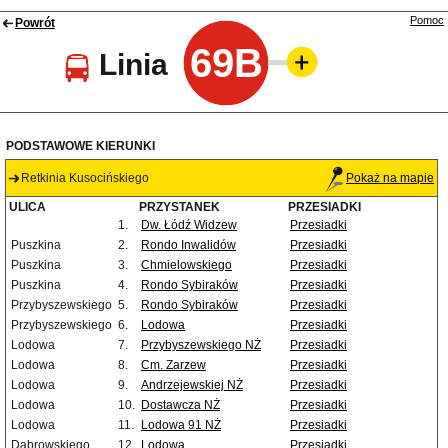
Pomoc
Powrót
69B
Linia
PODSTAWOWE KIERUNKI
Retkinia Kusocińskiego
Pokaż na mapie
ULICA
PRZYSTANEK
PRZESIADKI
1.
Dw. Łódź Widzew
Przesiadki
Puszkina
2.
Rondo Inwalidów
Przesiadki
Puszkina
3.
Chmielowskiego
Przesiadki
Puszkina
4.
Rondo Sybiraków
Przesiadki
Przybyszewskiego
5.
Rondo Sybiraków
Przesiadki
Przybyszewskiego
6.
Lodowa
Przesiadki
Lodowa
7.
Przybyszewskiego NŻ
Przesiadki
Lodowa
8.
Cm. Zarzew
Przesiadki
Lodowa
9.
Andrzejewskiej NŻ
Przesiadki
Lodowa
10.
Dostawcza NŻ
Przesiadki
Lodowa
11.
Lodowa 91 NŻ
Przesiadki
Dąbrowskiego
12.
Lodowa
Przesiadki