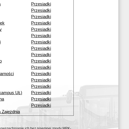
a
Przesiadki
Przesiadki
Przesiadki
nek
Przesiadki
y
Przesiadki
Przesiadki
i
Przesiadki
Przesiadki
Przesiadki
o
Przesiadki
Przesiadki
arności
Przesiadki
Przesiadki
Przesiadki
kampus UŁ)
Przesiadki
na
Przesiadki
Przesiadki
a Zajezdnia
ozpowszechnianie ich bez pisemnej zgody MPK-