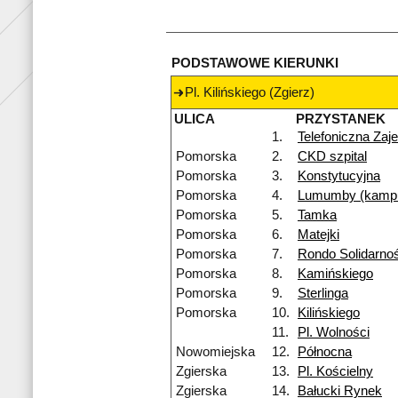
PODSTAWOWE KIERUNKI
Pl. Kilińskiego (Zgierz)
ULICA
PRZYSTANEK
1.
Telefoniczna Zaj
Pomorska
2.
CKD szpital
Pomorska
3.
Konstytucyjna
Pomorska
4.
Lumumby (kamp
Pomorska
5.
Tamka
Pomorska
6.
Matejki
Pomorska
7.
Rondo Solidarnoś
Pomorska
8.
Kamińskiego
Pomorska
9.
Sterlinga
Pomorska
10.
Kilińskiego
11.
Pl. Wolności
Nowomiejska
12.
Północna
Zgierska
13.
Pl. Kościelny
Zgierska
14.
Bałucki Rynek