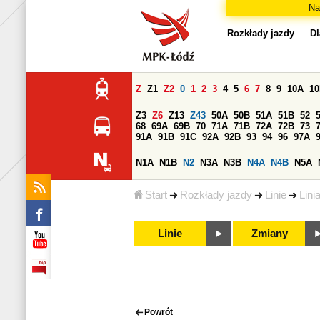
Na
Rozkłady jazdy
Dl
Z
Z1
Z2
0
1
2
3
4
5
6
7
8
9
10A
1
Z3
Z6
Z13
Z43
50A
50B
51A
51B
52
68
69A
69B
70
71A
71B
72A
72B
73
91A
91B
91C
92A
92B
93
94
96
97A
N1A
N1B
N2
N3A
N3B
N4A
N4B
N5A
Start
Rozkłady jazdy
Linie
Lini
Linie
Zmiany
Powrót