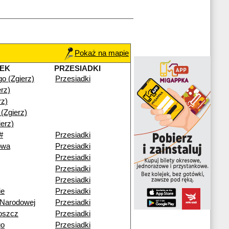
Pokaż na mapie
EK
PRZESIADKI
ego (Zgierz)
Przesiadki
erz)
rz)
(Zgierz)
erz)
#
Przesiadki
owa
Przesiadki
Przesiadki
Przesiadki
Przesiadki
ie
Przesiadki
 Narodowej
Przesiadki
oszcz
Przesiadki
go
Przesiadki