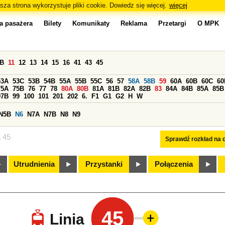
sza strona wykorzystuje pliki cookie. Dowiedz się więcej.
więcej
a pasażera
Bilety
Komunikaty
Reklama
Przetargi
O MPK
0B
11
12
13
14
15
16
41
43
45
53A
53C
53B
54B
55A
55B
55C
56
57
58A
58B
59
60A
60B
60C
60
75A
75B
76
77
78
80A
80B
81A
81B
82A
82B
83
84A
84B
85A
85B
97B
99
100
101
201
202
6.
F1
G1
G2
H
W
N5B
N6
N7A
N7B
N8
N9
a 45
Sprawdź rozkład na d
Utrudnienia
Przystanki
Połączenia
45
Linia