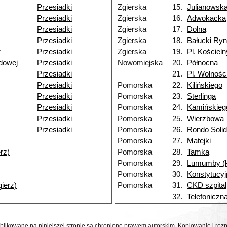
Przesiadki
Zgierska
15.
Julianowsk
Przesiadki
Zgierska
16.
Adwokacka
Przesiadki
Zgierska
17.
Dolna
Przesiadki
Zgierska
18.
Bałucki Ry
z
Przesiadki
Zgierska
19.
Pl. Kościeln
dowej
Przesiadki
Nowomiejska
20.
Północna
Przesiadki
21.
Pl. Wolnośc
Przesiadki
Pomorska
22.
Kilińskiego
Przesiadki
Pomorska
23.
Sterlinga
Przesiadki
Pomorska
24.
Kamińskieg
Przesiadki
Pomorska
25.
Wierzbowa
Przesiadki
Pomorska
26.
Rondo Solid
Pomorska
27.
Matejki
rz)
Pomorska
28.
Tamka
Pomorska
29.
Lumumby (
Pomorska
30.
Konstytucyj
gierz)
Pomorska
31.
CKD szpital
32.
Telefoniczn
ublikowane na niniejszej stronie są chronione prawem autorskim. Kopiowanie i r