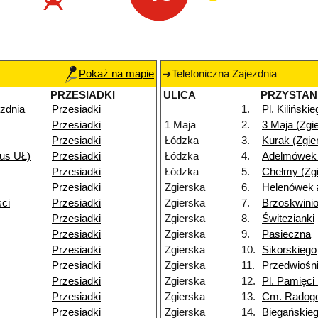
Pokaż na mapie
Telefoniczna Zajezdnia
PRZESIADKI
ULICA
PRZYSTAN
ezdnia
Przesiadki
1.
Pl. Kiliński
Przesiadki
1 Maja
2.
3 Maja (Zgi
Przesiadki
Łódzka
3.
Kurak (Zgie
us UŁ)
Przesiadki
Łódzka
4.
Adelmówek 
Przesiadki
Łódzka
5.
Chełmy (Zgi
Przesiadki
Zgierska
6.
Helenówek 
ci
Przesiadki
Zgierska
7.
Brzoskwini
Przesiadki
Zgierska
8.
Świtezianki
Przesiadki
Zgierska
9.
Pasieczna
Przesiadki
Zgierska
10.
Sikorskiego
Przesiadki
Zgierska
11.
Przedwiośn
Przesiadki
Zgierska
12.
Pl. Pamięci
Przesiadki
Zgierska
13.
Cm. Radog
Przesiadki
Zgierska
14.
Biegańskie