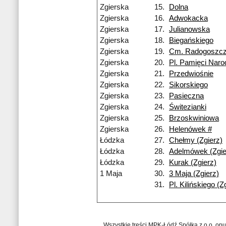
Zgierska
15.
Dolna
Zgierska
16.
Adwokacka
Zgierska
17.
Julianowska
Zgierska
18.
Biegańskiego
Zgierska
19.
Cm. Radogoszc
Zgierska
20.
Pl. Pamięci Naro
Zgierska
21.
Przedwiośnie
Zgierska
22.
Sikorskiego
Zgierska
23.
Pasieczna
Zgierska
24.
Świtezianki
Zgierska
25.
Brzoskwiniowa
Zgierska
26.
Helenówek #
Łódzka
27.
Chełmy (Zgierz)
Łódzka
28.
Adelmówek (Zgie
Łódzka
29.
Kurak (Zgierz)
1 Maja
30.
3 Maja (Zgierz)
31.
Pl. Kilińskiego (Z
Wszystkie treści MPK-Łódź Spółka z o.o. op