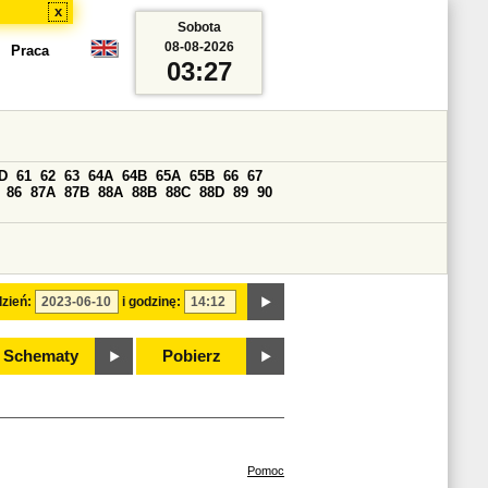
x
Sobota
08-08-2026
Praca
03:27
D
61
62
63
64A
64B
65A
65B
66
67
86
87A
87B
88A
88B
88C
88D
89
90
zień:
i godzinę:
Schematy
Pobierz
Pomoc