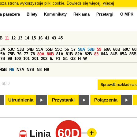
sza strona wykorzystuje pliki cookie. Dowiedz się więcej.
więcej
a pasażera
Bilety
Komunikaty
Reklama
Przetargi
O MPK
0B
11
12
13
14
15
16
41
43
45
53A
53C
53B
54B
55A
55B
55C
56
57
58A
58B
59
60A
60B
60C
60
75A
75B
76
77
78
80A
80B
81A
81B
82A
82B
83
84A
84B
85A
85B
97B
99
100
101
201
202
6.
F1
G1
G2
H
W
N5B
N6
N7A
N7B
N8
N9
a 60D
Sprawdź rozkład na d
Utrudnienia
Przystanki
Połączenia
60D
Linia