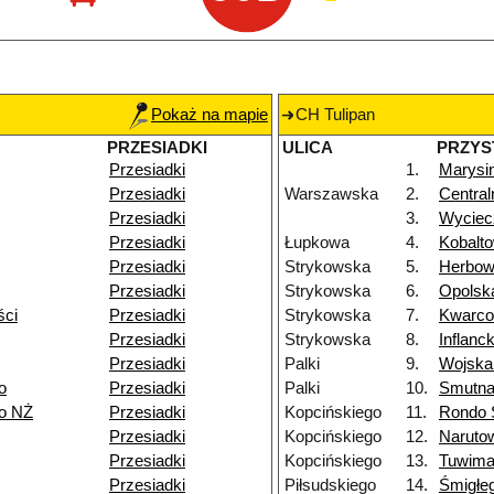
Pokaż na mapie
CH Tulipan
PRZESIADKI
ULICA
PRZYS
Przesiadki
1.
Marysi
Przesiadki
Warszawska
2.
Centra
Przesiadki
3.
Wycie
Przesiadki
Łupkowa
4.
Kobalt
Przesiadki
Strykowska
5.
Herbo
Przesiadki
Strykowska
6.
Opolsk
ści
Przesiadki
Strykowska
7.
Kwarc
Przesiadki
Strykowska
8.
Inflanc
Przesiadki
Palki
9.
Wojska
o
Przesiadki
Palki
10.
Smutn
go NŻ
Przesiadki
Kopcińskiego
11.
Rondo S
Przesiadki
Kopcińskiego
12.
Naruto
Przesiadki
Kopcińskiego
13.
Tuwim
Przesiadki
Piłsudskiego
14.
Śmigłe