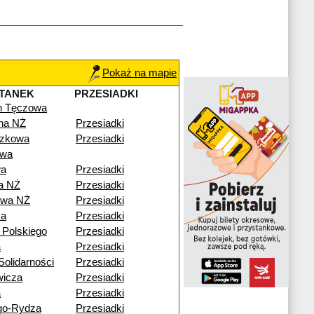
Pokaż na mapie
TANEK
PRZESIADKI
n Tęczowa
lna NŻ
Przesiadki
czkowa
Przesiadki
owa
wa
Przesiadki
a NŻ
Przesiadki
owa NŻ
Przesiadki
ka
Przesiadki
 Polskiego
Przesiadki
a
Przesiadki
olidarności
Przesiadki
wicza
Przesiadki
a
Przesiadki
go-Rydza
Przesiadki