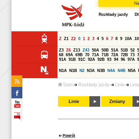
Na
Rozkłady jazdy
Dl
Z
Z1
Z2
0
1
2
3
4
5
6
7
8
9
10A
1
Z3
Z6
Z13
Z43
50A
50B
51A
51B
52
68
69A
69B
70
71A
71B
72A
72B
73
91A
91B
91C
92A
92B
93
94
96
97A
N1A
N1B
N2
N3A
N3B
N4A
N4B
N5A
Start
Rozkłady jazdy
Linie
Lini
Linie
Zmiany
Powrót