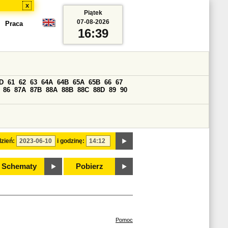
x
Piątek
07-08-2026
Praca
16:39
D
61
62
63
64A
64B
65A
65B
66
67
86
87A
87B
88A
88B
88C
88D
89
90
zień:
i godzinę:
Schematy
Pobierz
Pomoc