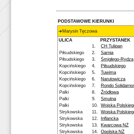
PODSTAWOWE KIERUNKI
Marysin Tęczowa
ULICA
PRZYSTANEK
1.
CH Tulipan
Piłsudskiego
2.
Sarnia
Piłsudskiego
3.
Śmigłego-Rydza
Kopcińskiego
4.
Piłsudskiego
Kopcińskiego
5.
Tuwima
Kopcińskiego
6.
Narutowicza
Kopcińskiego
7.
Rondo Solidarno
Palki
8.
Źródłowa
Palki
9.
Smutna
Palki
10.
Wojska Polskieg
Strykowska
11.
Wojska Polskie
Strykowska
12.
Inflancka
Strykowska
13.
Kwarcowa NŻ
Strykowska
14.
Opolska NŻ