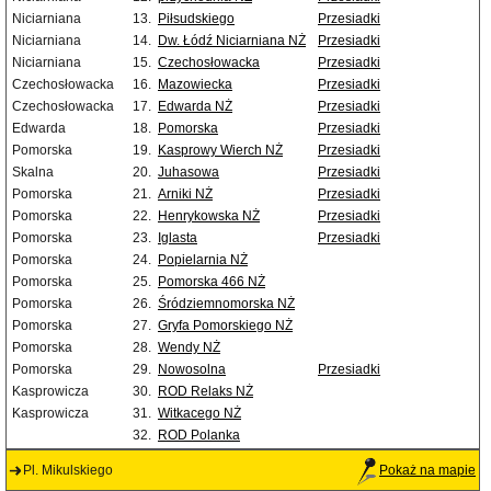
Niciarniana
13.
Piłsudskiego
Przesiadki
Niciarniana
14.
Dw. Łódź Niciarniana NŻ
Przesiadki
Niciarniana
15.
Czechosłowacka
Przesiadki
Czechosłowacka
16.
Mazowiecka
Przesiadki
Czechosłowacka
17.
Edwarda NŻ
Przesiadki
Edwarda
18.
Pomorska
Przesiadki
Pomorska
19.
Kasprowy Wierch NŻ
Przesiadki
Skalna
20.
Juhasowa
Przesiadki
Pomorska
21.
Arniki NŻ
Przesiadki
Pomorska
22.
Henrykowska NŻ
Przesiadki
Pomorska
23.
Iglasta
Przesiadki
Pomorska
24.
Popielarnia NŻ
Pomorska
25.
Pomorska 466 NŻ
Pomorska
26.
Śródziemnomorska NŻ
Pomorska
27.
Gryfa Pomorskiego NŻ
Pomorska
28.
Wendy NŻ
Pomorska
29.
Nowosolna
Przesiadki
Kasprowicza
30.
ROD Relaks NŻ
Kasprowicza
31.
Witkacego NŻ
32.
ROD Polanka
Pl. Mikulskiego
Pokaż na mapie