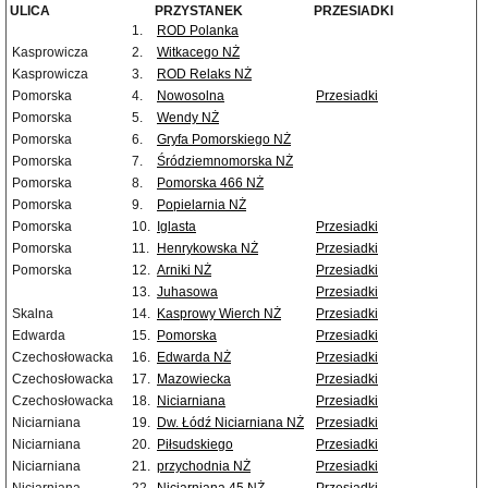
ULICA
PRZYSTANEK
PRZESIADKI
1.
ROD Polanka
Kasprowicza
2.
Witkacego NŻ
Kasprowicza
3.
ROD Relaks NŻ
Pomorska
4.
Nowosolna
Przesiadki
Pomorska
5.
Wendy NŻ
Pomorska
6.
Gryfa Pomorskiego NŻ
Pomorska
7.
Śródziemnomorska NŻ
Pomorska
8.
Pomorska 466 NŻ
Pomorska
9.
Popielarnia NŻ
Pomorska
10.
Iglasta
Przesiadki
Pomorska
11.
Henrykowska NŻ
Przesiadki
Pomorska
12.
Arniki NŻ
Przesiadki
13.
Juhasowa
Przesiadki
Skalna
14.
Kasprowy Wierch NŻ
Przesiadki
Edwarda
15.
Pomorska
Przesiadki
Czechosłowacka
16.
Edwarda NŻ
Przesiadki
Czechosłowacka
17.
Mazowiecka
Przesiadki
Czechosłowacka
18.
Niciarniana
Przesiadki
Niciarniana
19.
Dw. Łódź Niciarniana NŻ
Przesiadki
Niciarniana
20.
Piłsudskiego
Przesiadki
Niciarniana
21.
przychodnia NŻ
Przesiadki