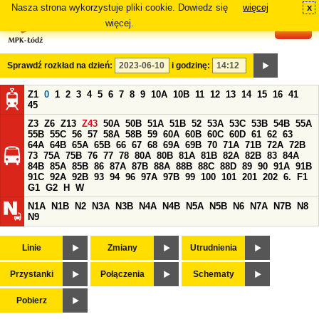
Nasza strona wykorzystuje pliki cookie. Dowiedz się
więcej
x
#
więcej.
Sprawdź rozkład na dzień:
i godzinę:
Z1
0
1
2
3
4
5
6
7
8
9
10A
10B
11
12
13
14
15
16
41
45
Z3
Z6
Z13
Z43
50A
50B
51A
51B
52
53A
53C
53B
54B
55A
55B
55C
56
57
58A
58B
59
60A
60B
60C
60D
61
62
63
64A
64B
65A
65B
66
67
68
69A
69B
70
71A
71B
72A
72B
73
75A
75B
76
77
78
80A
80B
81A
81B
82A
82B
83
84A
84B
85A
85B
86
87A
87B
88A
88B
88C
88D
89
90
91A
91B
91C
92A
92B
93
94
96
97A
97B
99
100
101
201
202
6.
F1
G1
G2
H
W
N1A
N1B
N2
N3A
N3B
N4A
N4B
N5A
N5B
N6
N7A
N7B
N8
N9
Linie
Zmiany
Utrudnienia
Przystanki
Połączenia
Schematy
Pobierz