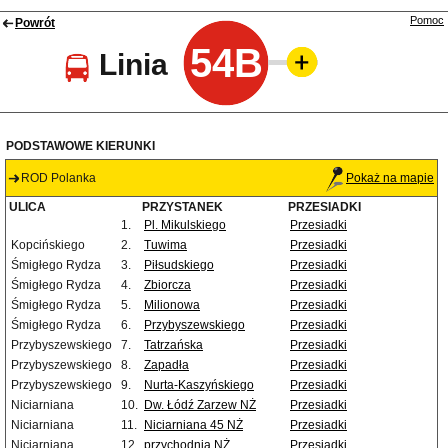
Pomoc
Powrót
54B
Linia
PODSTAWOWE KIERUNKI
ROD Polanka
Pokaż na mapie
ULICA
PRZYSTANEK
PRZESIADKI
1.
Pl. Mikulskiego
Przesiadki
Kopcińskiego
2.
Tuwima
Przesiadki
Śmigłego Rydza
3.
Piłsudskiego
Przesiadki
Śmigłego Rydza
4.
Zbiorcza
Przesiadki
Śmigłego Rydza
5.
Milionowa
Przesiadki
Śmigłego Rydza
6.
Przybyszewskiego
Przesiadki
Przybyszewskiego
7.
Tatrzańska
Przesiadki
Przybyszewskiego
8.
Zapadła
Przesiadki
Przybyszewskiego
9.
Nurta-Kaszyńskiego
Przesiadki
Niciarniana
10.
Dw. Łódź Zarzew NŻ
Przesiadki
Niciarniana
11.
Niciarniana 45 NŻ
Przesiadki
Niciarniana
12.
przychodnia NŻ
Przesiadki