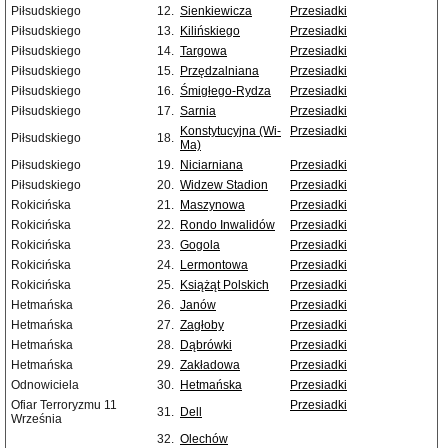
Piłsudskiego
12.
Sienkiewicza
Przesiadki
Piłsudskiego
13.
Kilińskiego
Przesiadki
Piłsudskiego
14.
Targowa
Przesiadki
Piłsudskiego
15.
Przędzalniana
Przesiadki
Piłsudskiego
16.
Śmigłego-Rydza
Przesiadki
Piłsudskiego
17.
Sarnia
Przesiadki
Konstytucyjna (Wi-
Przesiadki
Piłsudskiego
18.
Ma)
Piłsudskiego
19.
Niciarniana
Przesiadki
Piłsudskiego
20.
Widzew Stadion
Przesiadki
Rokicińska
21.
Maszynowa
Przesiadki
Rokicińska
22.
Rondo Inwalidów
Przesiadki
Rokicińska
23.
Gogola
Przesiadki
Rokicińska
24.
Lermontowa
Przesiadki
Rokicińska
25.
Książąt Polskich
Przesiadki
Hetmańska
26.
Janów
Przesiadki
Hetmańska
27.
Zagłoby
Przesiadki
Hetmańska
28.
Dąbrówki
Przesiadki
Hetmańska
29.
Zakładowa
Przesiadki
Odnowiciela
30.
Hetmańska
Przesiadki
Ofiar Terroryzmu 11
Przesiadki
31.
Dell
Września
32.
Olechów