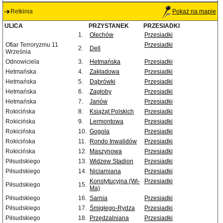
Retkinia
Pokaż na mapie
ULICA
PRZYSTANEK
PRZESIADKI
1.
Olechów
Przesiadki
Ofiar Terroryzmu 11
Przesiadki
2.
Dell
Września
Odnowiciela
3.
Hetmańska
Przesiadki
Hetmańska
4.
Zakładowa
Przesiadki
Hetmańska
5.
Dąbrówki
Przesiadki
Hetmańska
6.
Zagłoby
Przesiadki
Hetmańska
7.
Janów
Przesiadki
Rokicińska
8.
Książąt Polskich
Przesiadki
Rokicińska
9.
Lermontowa
Przesiadki
Rokicińska
10.
Gogola
Przesiadki
Rokicińska
11.
Rondo Inwalidów
Przesiadki
Rokicińska
12.
Maszynowa
Przesiadki
Piłsudskiego
13.
Widzew Stadion
Przesiadki
Piłsudskiego
14.
Niciarniana
Przesiadki
Konstytucyjna (Wi-
Przesiadki
Piłsudskiego
15.
Ma)
Piłsudskiego
16.
Sarnia
Przesiadki
Piłsudskiego
17.
Śmigłego-Rydza
Przesiadki
Piłsudskiego
18.
Przędzalniana
Przesiadki