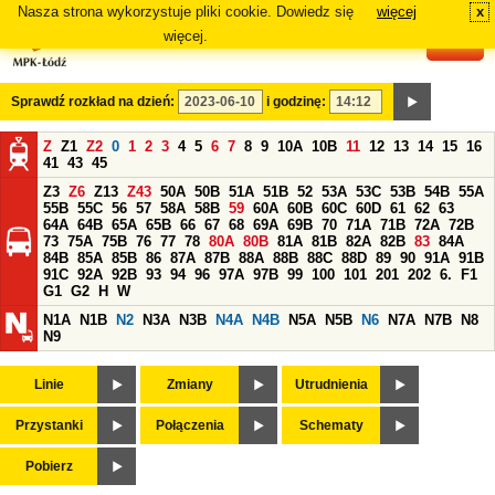
Nasza strona wykorzystuje pliki cookie. Dowiedz się
więcej
x
#
więcej.
Sprawdź rozkład na dzień:
i godzinę:
Z
Z1
Z2
0
1
2
3
4
5
6
7
8
9
10A
10B
11
12
13
14
15
16
41
43
45
Z3
Z6
Z13
Z43
50A
50B
51A
51B
52
53A
53C
53B
54B
55A
55B
55C
56
57
58A
58B
59
60A
60B
60C
60D
61
62
63
64A
64B
65A
65B
66
67
68
69A
69B
70
71A
71B
72A
72B
73
75A
75B
76
77
78
80A
80B
81A
81B
82A
82B
83
84A
84B
85A
85B
86
87A
87B
88A
88B
88C
88D
89
90
91A
91B
91C
92A
92B
93
94
96
97A
97B
99
100
101
201
202
6.
F1
G1
G2
H
W
N1A
N1B
N2
N3A
N3B
N4A
N4B
N5A
N5B
N6
N7A
N7B
N8
N9
Linie
Zmiany
Utrudnienia
Przystanki
Połączenia
Schematy
Pobierz