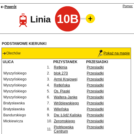
Pomoc
Powrót
10B
Linia
PODSTAWOWE KIERUNKI
Olechów
Pokaż na mapie
ULICA
PRZYSTANEK
PRZESIADKI
1.
Retkinia
Przesiadki
Wyszyńskiego
2.
blok 270
Przesiadki
Wyszyńskiego
3.
Armii Krajowej
Przesiadki
Wyszyńskiego
4.
Retkińska
Przesiadki
Wyszyńskiego
5.
Os. Piaski
Przesiadki
Wyszyńskiego
6.
Waltera-Janke
Przesiadki
Bratysławska
7.
Wróblewskiego
Przesiadki
Bratysławska
8.
Wileńska
Przesiadki
Bandurskiego
9.
Dw. Łódź Kaliska
Przesiadki
Mickiewicza
10.
Żeromskiego
Przesiadki
Piotrkowska
Przesiadki
11.
Centrum