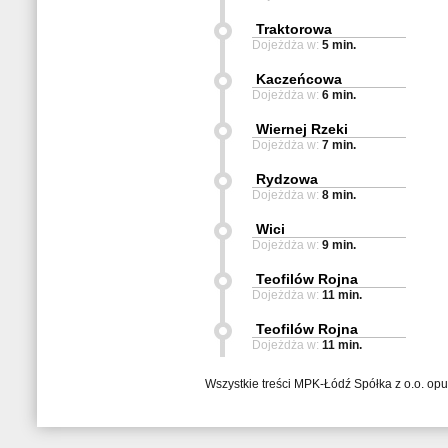
Traktorowa
Dojeżdża w:
5 min.
Kaczeńcowa
Dojeżdża w:
6 min.
Wiernej Rzeki
Dojeżdża w:
7 min.
Rydzowa
Dojeżdża w:
8 min.
Wici
Dojeżdża w:
9 min.
Teofilów Rojna
Dojeżdża w:
11 min.
Teofilów Rojna
Dojeżdża w:
11 min.
Wszystkie treści MPK-Łódź Spółka z o.o. op