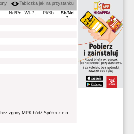
kony
Tabliczka jak na przystanku
Nd/Pn i Wt-Pt
Pt/Sb
Sb/Nd
 bez zgody MPK Łódź Spółka z o.o