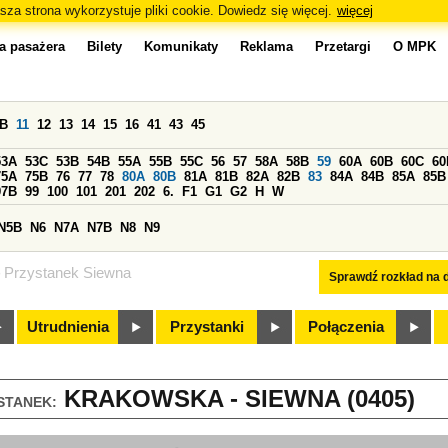
sza strona wykorzystuje pliki cookie. Dowiedz się więcej.
więcej
a pasażera
Bilety
Komunikaty
Reklama
Przetargi
O MPK
0B
11
12
13
14
15
16
41
43
45
53A
53C
53B
54B
55A
55B
55C
56
57
58A
58B
59
60A
60B
60C
60
75A
75B
76
77
78
80A
80B
81A
81B
82A
82B
83
84A
84B
85A
85B
97B
99
100
101
201
202
6.
F1
G1
G2
H
W
N5B
N6
N7A
N7B
N8
N9
Przystanek Siewna
Sprawdź rozkład na d
Utrudnienia
Przystanki
Połączenia
KRAKOWSKA - SIEWNA (0405)
STANEK: