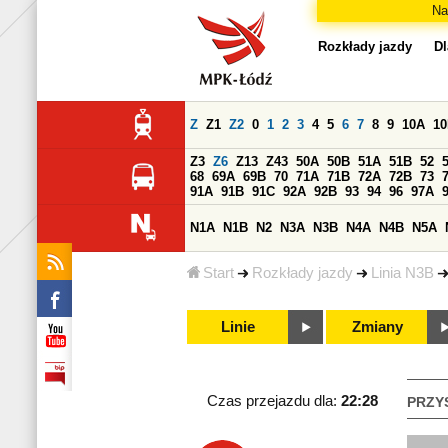
Na
Rozkłady jazdy
Dl
Z
Z1
Z2
0
1
2
3
4
5
6
7
8
9
10A
1
Z3
Z6
Z13
Z43
50A
50B
51A
51B
52
68
69A
69B
70
71A
71B
72A
72B
73
91A
91B
91C
92A
92B
93
94
96
97A
N1A
N1B
N2
N3A
N3B
N4A
N4B
N5A
Start
Rozkłady jazdy
Linia N3B
Linie
Zmiany
Czas przejazdu dla:
22:28
PRZY