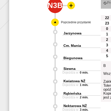
Pr
N3B
22
Poprzednie przystanki
23
0
Jarzynowa
1
2
3
Cm. Mania
4
5
Biegunowa
B
Siewna
Dojeżdża w:
0 min.
Wszy
Kwiatowa NŻ
Zakł
Dojeżdża w:
1 min.
Tole
opóź
Rąbieńska
Kopi
jest
Dojeżdża w:
2 min.
Nektarowa NŻ
Dojeżdża w:
3 min.