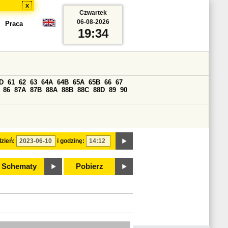
x
Czwartek
06-08-2026
Praca
19:34
D
61
62
63
64A
64B
65A
65B
66
67
86
87A
87B
88A
88B
88C
88D
89
90
zień:
i godzinę:
Schematy
Pobierz