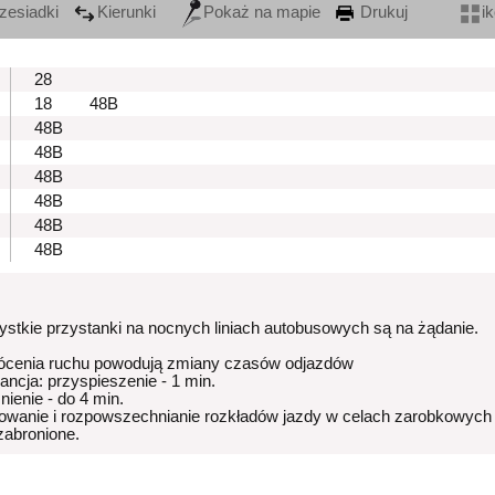
zesiadki
Kierunki
Pokaż na mapie
Drukuj
i
28
18
48B
48B
48B
48B
48B
48B
48B
stkie przystanki na nocnych liniach autobusowych są na żądanie.
ócenia ruchu powodują zmiany czasów odjazdów
rancja: przyspieszenie - 1 min.
nienie - do 4 min.
owanie i rozpowszechnianie rozkładów jazdy w celach zarobkowych
 zabronione.