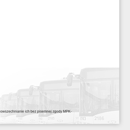
ozpowszechnianie ich bez pisemnej zgody MPK-