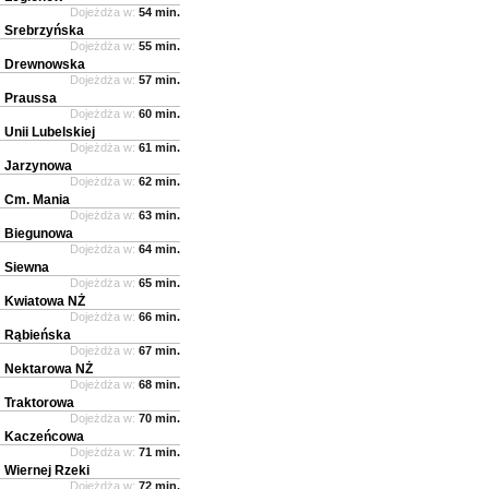
Dojeżdża w:
54 min.
Srebrzyńska
Dojeżdża w:
55 min.
Drewnowska
Dojeżdża w:
57 min.
Praussa
Dojeżdża w:
60 min.
Unii Lubelskiej
Dojeżdża w:
61 min.
Jarzynowa
Dojeżdża w:
62 min.
Cm. Mania
Dojeżdża w:
63 min.
Biegunowa
Dojeżdża w:
64 min.
Siewna
Dojeżdża w:
65 min.
Kwiatowa NŻ
Dojeżdża w:
66 min.
Rąbieńska
Dojeżdża w:
67 min.
Nektarowa NŻ
Dojeżdża w:
68 min.
Traktorowa
Dojeżdża w:
70 min.
Kaczeńcowa
Dojeżdża w:
71 min.
Wiernej Rzeki
Dojeżdża w:
72 min.