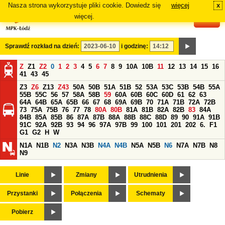
Nasza strona wykorzystuje pliki cookie. Dowiedz się
więcej
x
#
więcej.
Sprawdź rozkład na dzień:
i godzinę:
Z
Z1
Z2
0
1
2
3
4
5
6
7
8
9
10A
10B
11
12
13
14
15
16
41
43
45
Z3
Z6
Z13
Z43
50A
50B
51A
51B
52
53A
53C
53B
54B
55A
55B
55C
56
57
58A
58B
59
60A
60B
60C
60D
61
62
63
64A
64B
65A
65B
66
67
68
69A
69B
70
71A
71B
72A
72B
73
75A
75B
76
77
78
80A
80B
81A
81B
82A
82B
83
84A
84B
85A
85B
86
87A
87B
88A
88B
88C
88D
89
90
91A
91B
91C
92A
92B
93
94
96
97A
97B
99
100
101
201
202
6.
F1
G1
G2
H
W
N1A
N1B
N2
N3A
N3B
N4A
N4B
N5A
N5B
N6
N7A
N7B
N8
N9
Linie
Zmiany
Utrudnienia
Przystanki
Połączenia
Schematy
Pobierz