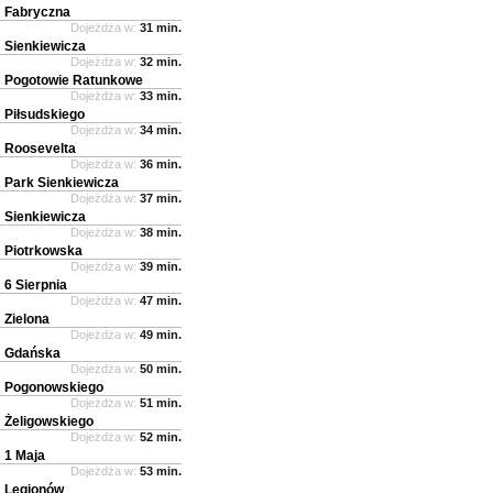
Fabryczna
Dojeżdża w:
31 min.
Sienkiewicza
Dojeżdża w:
32 min.
Pogotowie Ratunkowe
Dojeżdża w:
33 min.
Piłsudskiego
Dojeżdża w:
34 min.
Roosevelta
Dojeżdża w:
36 min.
Park Sienkiewicza
Dojeżdża w:
37 min.
Sienkiewicza
Dojeżdża w:
38 min.
Piotrkowska
Dojeżdża w:
39 min.
6 Sierpnia
Dojeżdża w:
47 min.
Zielona
Dojeżdża w:
49 min.
Gdańska
Dojeżdża w:
50 min.
Pogonowskiego
Dojeżdża w:
51 min.
Żeligowskiego
Dojeżdża w:
52 min.
1 Maja
Dojeżdża w:
53 min.
Legionów