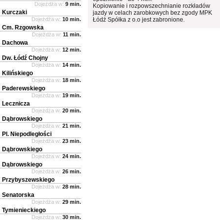
Dojeżdża w:
9 min.
Kopiowanie i rozpowszechnianie rozkładów
Kurczaki
jazdy w celach zarobkowych bez zgody MPK
Dojeżdża w:
10 min.
Łódź Spółka z o.o jest zabronione.
Cm. Rzgowska
Dojeżdża w:
11 min.
Dachowa
Dojeżdża w:
12 min.
Dw. Łódź Chojny
Dojeżdża w:
14 min.
Kilińskiego
Dojeżdża w:
18 min.
Paderewskiego
Dojeżdża w:
19 min.
Lecznicza
Dojeżdża w:
20 min.
Dąbrowskiego
Dojeżdża w:
21 min.
Pl. Niepodległości
Dojeżdża w:
23 min.
Dąbrowskiego
Dojeżdża w:
24 min.
Dąbrowskiego
Dojeżdża w:
26 min.
Przybyszewskiego
Dojeżdża w:
28 min.
Senatorska
Dojeżdża w:
29 min.
Tymienieckiego
Dojeżdża w:
30 min.