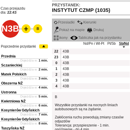
PRZYSTANEK:
Czas przejazdu
INSTYTUT CZMP (1035)
dla:
22:43
Przesiadki
Kierunki
N3B
B
Pokaż na mapie
Drukuj
ikony
Tabliczka jak na przystanku
Nd/Pn i Wt-Pt
Pt/Sb
Sb/Nd
Poprzednie przystanki
22
43B
Przednia
23
43B
Dojeżdża w:
1 min.
0
43B
Sczanieckiej
1
43B
Dojeżdża w:
2 min.
Matek Polskich
2
43B
Dojeżdża w:
3 min.
3
43B
Obszerna NŻ
4
43B
Dojeżdża w:
4 min.
Ustronna
Dojeżdża w:
5 min.
B
Kwietniowa NŻ
Wszystkie przystanki na nocnych liniach
Dojeżdża w:
6 min.
autobusowych są na żądanie.
Kosynierów Gdyńskich
Dojeżdża w:
7 min.
Zakłócenia ruchu powodują zmiany czasów
Kosynierów Gdyńskich
odjazdów
Dojeżdża w:
8 min.
Tolerancja: przyspieszenie - 1 min.
Tuszyńska NŻ
opóźnienie - do 4 min.