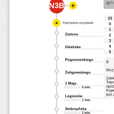
Pr
N3B
23
Poprzednie przystanki
0
1
Zielona
2
3
4
Gdańska
5
Pogonowskiego
B
Wszy
Żeligowskiego
Zakł
Tole
1 Maja
opóź
Dojeżdża w:
0 min.
Kopi
jest
Legionów
Dojeżdża w:
1 min.
Srebrzyńska
Dojeżdża w:
2 min.