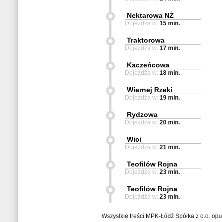
Nektarowa NŻ
Dojeżdża w:
15 min.
Traktorowa
Dojeżdża w:
17 min.
Kaczeńcowa
Dojeżdża w:
18 min.
Wiernej Rzeki
Dojeżdża w:
19 min.
Rydzowa
Dojeżdża w:
20 min.
Wici
Dojeżdża w:
21 min.
Teofilów Rojna
Dojeżdża w:
23 min.
Teofilów Rojna
Dojeżdża w:
23 min.
Wszystkie treści MPK-Łódź Spółka z o.o. op