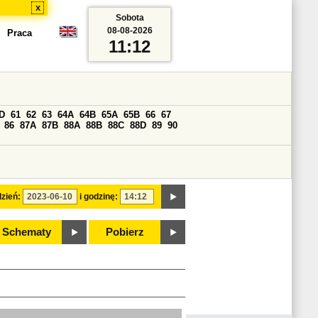
x
Sobota
08-08-2026
Praca
11:12
D
61
62
63
64A
64B
65A
65B
66
67
86
87A
87B
88A
88B
88C
88D
89
90
zień:
i godzinę:
Schematy
Pobierz