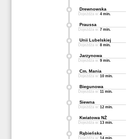
Drewnowska
Dojeżdża w:
4 min.
Praussa
Dojeżdża w:
7 min.
Unii Lubelskiej
Dojeżdża w:
8 min.
Jarzynowa
Dojeżdża w:
9 min.
Cm. Mania
Dojeżdża w:
10 min.
Biegunowa
Dojeżdża w:
11 min.
Siewna
Dojeżdża w:
12 min.
Kwiatowa NŻ
Dojeżdża w:
13 min.
Rąbieńska
Dojeżdża w:
14 min.