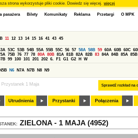
sza strona wykorzystuje pliki cookie. Dowiedz się więcej.
więcej
a pasażera
Bilety
Komunikaty
Reklama
Przetargi
O MPK
0B
11
12
13
14
15
16
41
43
45
53A
53C
53B
54B
55A
55B
55C
56
57
58A
58B
59
60A
60B
60C
60
75A
75B
76
77
78
80A
80B
81A
81B
82A
82B
83
84A
84B
85A
85B
97B
99
100
101
201
202
6.
F1
G1
G2
H
W
N5B
N6
N7A
N7B
N8
N9
Przystanek 1 Maja
Sprawdź rozkład na d
Utrudnienia
Przystanki
Połączenia
ZIELONA - 1 MAJA (4952)
STANEK: