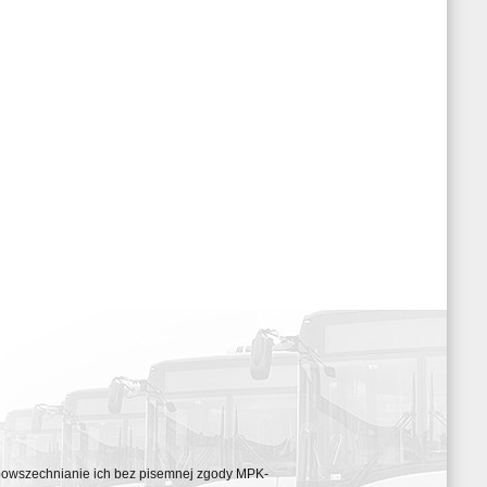
ozpowszechnianie ich bez pisemnej zgody MPK-