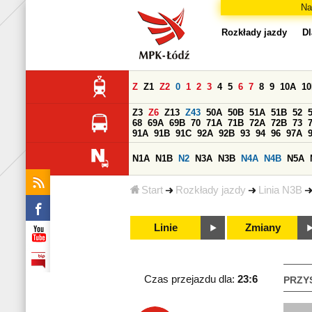
Na
Rozkłady jazdy
Dl
Z
Z1
Z2
0
1
2
3
4
5
6
7
8
9
10A
1
Z3
Z6
Z13
Z43
50A
50B
51A
51B
52
68
69A
69B
70
71A
71B
72A
72B
73
91A
91B
91C
92A
92B
93
94
96
97A
N1A
N1B
N2
N3A
N3B
N4A
N4B
N5A
Start
Rozkłady jazdy
Linia N3B
Linie
Zmiany
Czas przejazdu dla:
23:6
PRZY