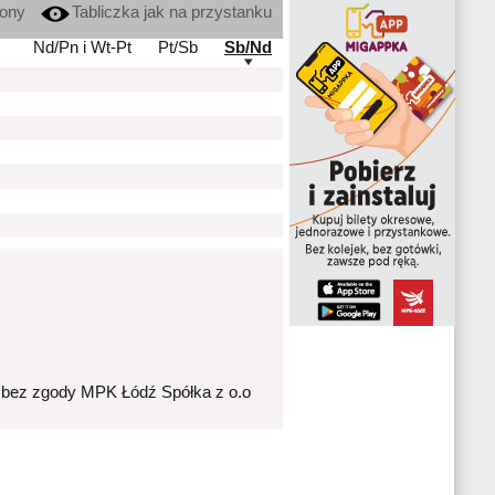
kony
Tabliczka jak na przystanku
Nd/Pn i Wt-Pt
Pt/Sb
Sb/Nd
 bez zgody MPK Łódź Spółka z o.o