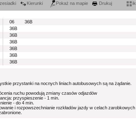
zesiadki
Kierunki
Pokaż na mapie
Drukuj
i
06
36B
36B
36B
36B
36B
36B
36B
stkie przystanki na nocnych liniach autobusowych są na żądanie.
ócenia ruchu powodują zmiany czasów odjazdów
rancja: przyspieszenie - 1 min.
nienie - do 4 min.
owanie i rozpowszechnianie rozkładów jazdy w celach zarobkowych
 zabronione.