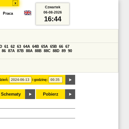
x
Czwartek
06-08-2026
Praca
16:44
D
61
62
63
64A
64B
65A
65B
66
67
86
87A
87B
88A
88B
88C
88D
89
90
zień:
i godzinę:
Schematy
Pobierz