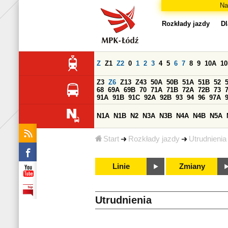
Na
Rozkłady jazdy
Dl
Z
Z1
Z2
0
1
2
3
4
5
6
7
8
9
10A
1
Z3
Z6
Z13
Z43
50A
50B
51A
51B
52
68
69A
69B
70
71A
71B
72A
72B
73
91A
91B
91C
92A
92B
93
94
96
97A
N1A
N1B
N2
N3A
N3B
N4A
N4B
N5A
Start
Rozkłady jazdy
Utrudnienia
Linie
Zmiany
Utrudnienia