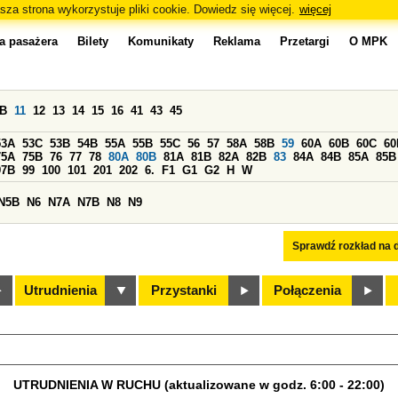
sza strona wykorzystuje pliki cookie. Dowiedz się więcej.
więcej
a pasażera
Bilety
Komunikaty
Reklama
Przetargi
O MPK
0B
11
12
13
14
15
16
41
43
45
53A
53C
53B
54B
55A
55B
55C
56
57
58A
58B
59
60A
60B
60C
60
75A
75B
76
77
78
80A
80B
81A
81B
82A
82B
83
84A
84B
85A
85B
97B
99
100
101
201
202
6.
F1
G1
G2
H
W
N5B
N6
N7A
N7B
N8
N9
Sprawdź rozkład na d
Utrudnienia
Przystanki
Połączenia
UTRUDNIENIA W RUCHU (aktualizowane w godz. 6:00 - 22:00)