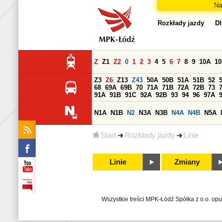
Na
Rozkłady jazdy
Dl
Z
Z1
Z2
0
1
2
3
4
5
6
7
8
9
10A
1
Z3
Z6
Z13
Z43
50A
50B
51A
51B
52
68
69A
69B
70
71A
71B
72A
72B
73
91A
91B
91C
92A
92B
93
94
96
97A
N1A
N1B
N2
N3A
N3B
N4A
N4B
N5A
Start
Rozkłady jazdy
Linie
Linie
Zmiany
Wszystkie treści MPK-Łódź Spółka z o.o. op