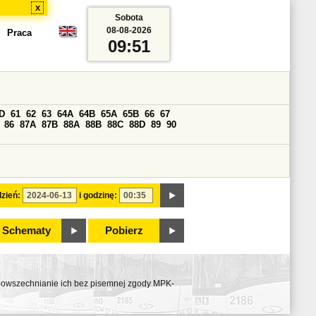
x
Sobota
08-08-2026
Praca
09:51
D
61
62
63
64A
64B
65A
65B
66
67
86
87A
87B
88A
88B
88C
88D
89
90
zień:
i godzinę:
Schematy
Pobierz
ozpowszechnianie ich bez pisemnej zgody MPK-