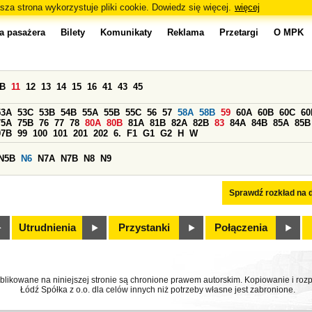
sza strona wykorzystuje pliki cookie. Dowiedz się więcej.
więcej
a pasażera
Bilety
Komunikaty
Reklama
Przetargi
O MPK
0B
11
12
13
14
15
16
41
43
45
53A
53C
53B
54B
55A
55B
55C
56
57
58A
58B
59
60A
60B
60C
60
75A
75B
76
77
78
80A
80B
81A
81B
82A
82B
83
84A
84B
85A
85B
97B
99
100
101
201
202
6.
F1
G1
G2
H
W
N5B
N6
N7A
N7B
N8
N9
Sprawdź rozkład na d
Utrudnienia
Przystanki
Połączenia
ublikowane na niniejszej stronie są chronione prawem autorskim. Kopiowanie i r
Łódź Spółka z o.o. dla celów innych niż potrzeby własne jest zabronione.