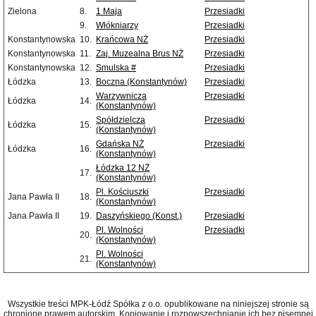
Zielona
8.
1 Maja
Przesiadki
9.
Włókniarzy
Przesiadki
Konstantynowska
10.
Krańcowa NŻ
Przesiadki
Konstantynowska
11.
Zaj. Muzealna Brus NŻ
Przesiadki
Konstantynowska
12.
Smulska #
Przesiadki
Łódzka
13.
Boczna (Konstantynów)
Przesiadki
Warzywnicza
Przesiadki
Łódzka
14.
(Konstantynów)
Spółdzielcza
Przesiadki
Łódzka
15.
(Konstantynów)
Gdańska NŻ
Przesiadki
Łódzka
16.
(Konstantynów)
Łódzka 12 NŻ
17.
(Konstantynów)
Pl. Kościuszki
Przesiadki
Jana Pawła II
18.
(Konstantynów)
Jana Pawła II
19.
Daszyńskiego (Konst.)
Przesiadki
Pl. Wolności
Przesiadki
20.
(Konstantynów)
Pl. Wolności
21.
(Konstantynów)
Wszystkie treści MPK-Łódź Spółka z o.o. opublikowane na niniejszej stronie są
chronione prawem autorskim. Kopiowanie i rozpowszechnianie ich bez pisemnej