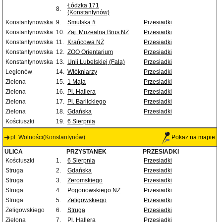
Łódzka 171
8.
(Konstantynów)
Konstantynowska
9.
Smulska #
Przesiadki
Konstantynowska
10.
Zaj. Muzealna Brus NŻ
Przesiadki
Konstantynowska
11.
Krańcowa NŻ
Przesiadki
Konstantynowska
12.
ZOO Orientarium
Przesiadki
Konstantynowska
13.
Unii Lubelskiej (Fala)
Przesiadki
Legionów
14.
Włókniarzy
Przesiadki
Zielona
15.
1 Maja
Przesiadki
Zielona
16.
Pl. Hallera
Przesiadki
Zielona
17.
Pl. Barlickiego
Przesiadki
Zielona
18.
Gdańska
Przesiadki
Kościuszki
19.
6 Sierpnia
pl. Wolności(Konstantynów)
Pokaż na mapie
ULICA
PRZYSTANEK
PRZESIADKI
Kościuszki
1.
6 Sierpnia
Przesiadki
Struga
2.
Gdańska
Przesiadki
Struga
3.
Żeromskiego
Przesiadki
Struga
4.
Pogonowskiego NŻ
Przesiadki
Struga
5.
Żeligowskiego
Przesiadki
Żeligowskiego
6.
Struga
Przesiadki
Zielona
7.
Pl. Hallera
Przesiadki