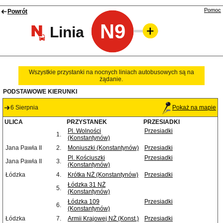
Pomoc
Powrót
N9
Linia
Wszystkie przystanki na nocnych liniach autobusowych są na
żądanie.
PODSTAWOWE KIERUNKI
6 Sierpnia
Pokaż na mapie
ULICA
PRZYSTANEK
PRZESIADKI
Pl. Wolności
Przesiadki
1.
(Konstantynów)
Jana Pawła II
2.
Moniuszki (Konstantynów)
Przesiadki
Pl. Kościuszki
Przesiadki
Jana Pawła II
3.
(Konstantynów)
Łódzka
4.
Krótka NŻ (Konstantynów)
Przesiadki
Łódzka 31 NŻ
5.
(Konstantynów)
Łódzka 109
Przesiadki
6.
(Konstantynów)
Łódzka
7.
Armii Krajowej NŻ (Konst.)
Przesiadki