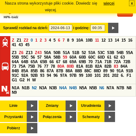
Nasza strona wykorzystuje pliki cookie. Dowiedz się
więcej
x
#
więcej.
Sprawdź rozkład na dzień:
i godzinę:
Z
Z1
Z2
0
1
2
3
4
5
6
7
8
9
10A
10B
11
12
13
14
15
16
41
43
45
Z3
Z6
Z13
Z43
50A
50B
51A
51B
52
53A
53C
53B
54B
55A
55B
55C
56
57
58A
58B
59
60A
60B
60C
60D
61
62
63
64A
64B
65A
65B
66
67
68
69A
69B
70
71A
71B
72A
72B
73
75A
75B
76
77
78
80A
80B
81A
81B
82A
82B
83
84A
84B
85A
85B
86
87A
87B
88A
88B
88C
88D
89
90
91A
91B
91C
92A
92B
93
94
96
97A
97B
99
100
101
201
202
6.
F1
G1
G2
H
W
N1A
N1B
N2
N3A
N3B
N4A
N4B
N5A
N5B
N6
N7A
N7B
N8
N9
Linie
Zmiany
Utrudnienia
Przystanki
Połączenia
Schematy
Pobierz