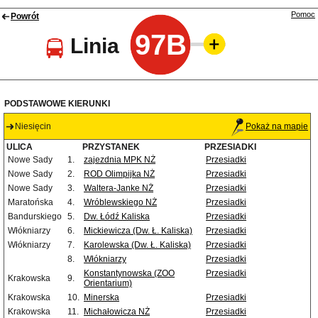
Pomoc
Powrót
97B
Linia
PODSTAWOWE KIERUNKI
Niesięcin
Pokaż na mapie
ULICA
PRZYSTANEK
PRZESIADKI
Nowe Sady
1.
zajezdnia MPK NŻ
Przesiadki
Nowe Sady
2.
ROD Olimpijka NŻ
Przesiadki
Nowe Sady
3.
Waltera-Janke NŻ
Przesiadki
Maratońska
4.
Wróblewskiego NŻ
Przesiadki
Bandurskiego
5.
Dw. Łódź Kaliska
Przesiadki
Włókniarzy
6.
Mickiewicza (Dw. Ł. Kaliska)
Przesiadki
Włókniarzy
7.
Karolewska (Dw. Ł. Kaliska)
Przesiadki
8.
Włókniarzy
Przesiadki
Konstantynowska (ZOO
Przesiadki
Krakowska
9.
Orientarium)
Krakowska
10.
Minerska
Przesiadki
Krakowska
11.
Michałowicza NŻ
Przesiadki