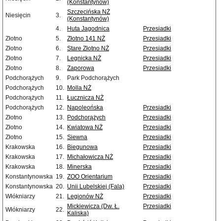
(Konstantynów)
Szczecińska NŻ
Niesięcin
3.
(Konstantynów)
4.
Huta Jagodnica
Przesiadki
Złotno
5.
Złotno 141 NŻ
Przesiadki
Złotno
6.
Stare Złotno NŻ
Przesiadki
Złotno
7.
Legnicka NŻ
Przesiadki
Złotno
8.
Zaporowa
Przesiadki
Podchorążych
9.
Park Podchorążych
Podchorążych
10.
Molla NŻ
Podchorążych
11.
Łucznicza NŻ
Podchorążych
12.
Napoleońska
Przesiadki
Złotno
13.
Podchorążych
Przesiadki
Złotno
14.
Kwiatowa NŻ
Przesiadki
Złotno
15.
Siewna
Przesiadki
Krakowska
16.
Biegunowa
Przesiadki
Krakowska
17.
Michałowicza NŻ
Przesiadki
Krakowska
18.
Minerska
Przesiadki
Konstantynowska
19.
ZOO Orientarium
Przesiadki
Konstantynowska
20.
Unii Lubelskiej (Fala)
Przesiadki
Włókniarzy
21.
Legionów NŻ
Przesiadki
Mickiewicza (Dw. Ł.
Przesiadki
Włókniarzy
22.
Kaliska)