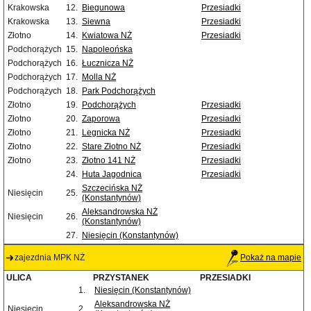
Krakowska
12.
Biegunowa
Przesiadki
Krakowska
13.
Siewna
Przesiadki
Złotno
14.
Kwiatowa NŻ
Przesiadki
Podchorążych
15.
Napoleońska
Podchorążych
16.
Łucznicza NŻ
Podchorążych
17.
Molla NŻ
Podchorążych
18.
Park Podchorążych
Złotno
19.
Podchorążych
Przesiadki
Złotno
20.
Zaporowa
Przesiadki
Złotno
21.
Legnicka NŻ
Przesiadki
Złotno
22.
Stare Złotno NŻ
Przesiadki
Złotno
23.
Złotno 141 NŻ
Przesiadki
24.
Huta Jagodnica
Przesiadki
Szczecińska NŻ
Niesięcin
25.
(Konstantynów)
Aleksandrowska NŻ
Niesięcin
26.
(Konstantynów)
27.
Niesięcin (Konstantynów)
zajezdnia MPK NŻ
Pokaż na mapie
ULICA
PRZYSTANEK
PRZESIADKI
1.
Niesięcin (Konstantynów)
Aleksandrowska NŻ
Niesięcin
2.