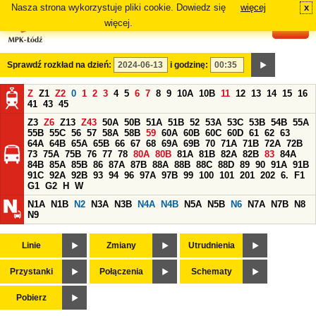
Nasza strona wykorzystuje pliki cookie. Dowiedz się
więcej
x
#
więcej.
Sprawdź rozkład na dzień:
i godzinę:
Z
Z1
Z2
0
1
2
3
4
5
6
7
8
9
10A
10B
11
12
13
14
15
16
41
43
45
Z3
Z6
Z13
Z43
50A
50B
51A
51B
52
53A
53C
53B
54B
55A
55B
55C
56
57
58A
58B
59
60A
60B
60C
60D
61
62
63
64A
64B
65A
65B
66
67
68
69A
69B
70
71A
71B
72A
72B
73
75A
75B
76
77
78
80A
80B
81A
81B
82A
82B
83
84A
84B
85A
85B
86
87A
87B
88A
88B
88C
88D
89
90
91A
91B
91C
92A
92B
93
94
96
97A
97B
99
100
101
201
202
6.
F1
G1
G2
H
W
N1A
N1B
N2
N3A
N3B
N4A
N4B
N5A
N5B
N6
N7A
N7B
N8
N9
Linie
Zmiany
Utrudnienia
Przystanki
Połączenia
Schematy
Pobierz