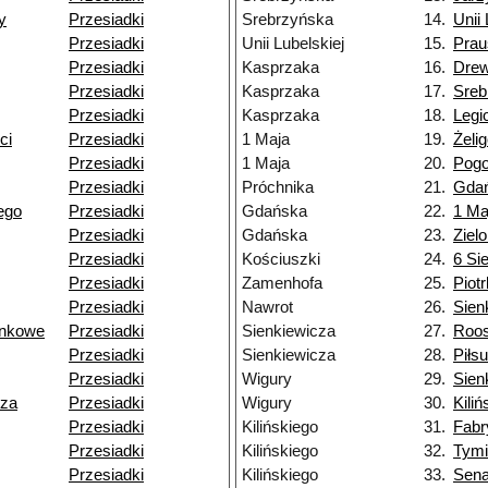
y
Przesiadki
Srebrzyńska
14.
Unii 
Przesiadki
Unii Lubelskiej
15.
Prau
Przesiadki
Kasprzaka
16.
Dre
Przesiadki
Kasprzaka
17.
Sreb
Przesiadki
Kasprzaka
18.
Legi
ci
Przesiadki
1 Maja
19.
Żeli
Przesiadki
1 Maja
20.
Pogo
Przesiadki
Próchnika
21.
Gda
ego
Przesiadki
Gdańska
22.
1 Ma
Przesiadki
Gdańska
23.
Ziel
Przesiadki
Kościuszki
24.
6 Si
Przesiadki
Zamenhofa
25.
Piot
Przesiadki
Nawrot
26.
Sien
unkowe
Przesiadki
Sienkiewicza
27.
Roos
Przesiadki
Sienkiewicza
28.
Piłs
Przesiadki
Wigury
29.
Sien
cza
Przesiadki
Wigury
30.
Kili
Przesiadki
Kilińskiego
31.
Fabr
Przesiadki
Kilińskiego
32.
Tymi
Przesiadki
Kilińskiego
33.
Sena