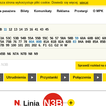
sza strona wykorzystuje pliki cookie. Dowiedz się więcej.
więcej
a pasażera
Bilety
Komunikaty
Reklama
Przetargi
O MPK
0B
11
12
13
14
15
16
41
43
45
53A
53C
53B
54B
55A
55B
55C
56
57
58A
58B
59
60A
60B
60C
60
75A
75B
76
77
78
80A
80B
81A
81B
82A
82B
83
84A
84B
85A
85B
97B
99
100
101
201
202
6.
F1
G1
G2
H
W
N5B
N6
N7A
N7B
N8
N9
a N3B
Sprawdź rozkład na d
Utrudnienia
Przystanki
Połączenia
N3B
Linia