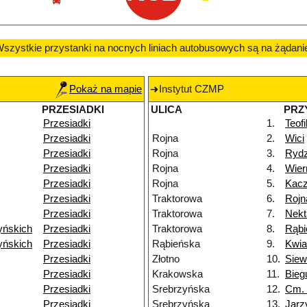
szystkie przystanki na nocnych liniach autobusowych są na żądani
Pokaż na mapie
Instytut CZMP
PRZESIADKI
ULICA
PRZ
Przesiadki
1.
Teof
Przesiadki
Rojna
2.
Wici
Przesiadki
Rojna
3.
Ryd
Przesiadki
Rojna
4.
Wier
Przesiadki
Rojna
5.
Kac
Przesiadki
Traktorowa
6.
Rojn
Przesiadki
Traktorowa
7.
Nekt
yńskich
Przesiadki
Traktorowa
8.
Rąbi
yńskich
Przesiadki
Rąbieńska
9.
Kwia
Przesiadki
Złotno
10.
Siew
Przesiadki
Krakowska
11.
Bieg
Przesiadki
Srebrzyńska
12.
Cm. 
Przesiadki
Srebrzyńska
13.
Jarz