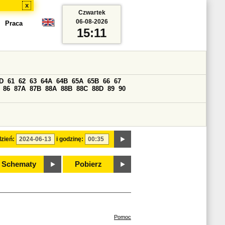
x
Czwartek
06-08-2026
Praca
15:11
D
61
62
63
64A
64B
65A
65B
66
67
86
87A
87B
88A
88B
88C
88D
89
90
zień:
i godzinę:
Schematy
Pobierz
Pomoc