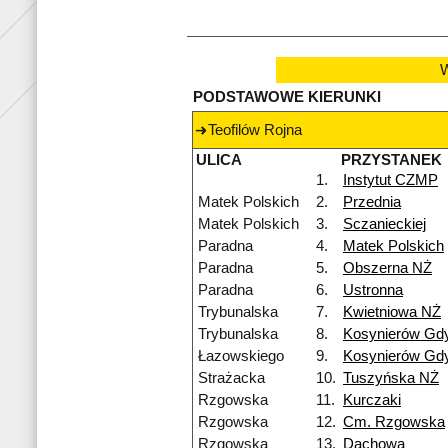
W
PODSTAWOWE KIERUNKI
Teofilów Rojna
ULICA
PRZYSTANEK
1.
Instytut CZMP
Matek Polskich
2.
Przednia
Matek Polskich
3.
Sczanieckiej
Paradna
4.
Matek Polskich
Paradna
5.
Obszerna NŻ
Paradna
6.
Ustronna
Trybunalska
7.
Kwietniowa NŻ
Trybunalska
8.
Kosynierów Gd
Łazowskiego
9.
Kosynierów Gd
Strażacka
10.
Tuszyńska NŻ
Rzgowska
11.
Kurczaki
Rzgowska
12.
Cm. Rzgowska
Rzgowska
13.
Dachowa