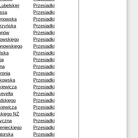
Lubelskiej
Przesiadki
ssa
Przesiadki
wnowska
Przesiadki
rzyńska
Przesiadki
onów
Przesiadki
gowskiego
Przesiadki
nowskiego
Przesiadki
ńska
Przesiadki
ja
Przesiadki
ona
Przesiadki
erpnia
Przesiadki
rkowska
Przesiadki
kiewicza
Przesiadki
evelta
Przesiadki
udskiego
Przesiadki
kiewicza
Przesiadki
ńskiego NŻ
Przesiadki
yczna
Przesiadki
enieckiego
Przesiadki
torska
Przesiadki