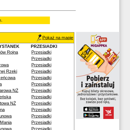
e.
Pokaż na mapie
YSTANEK
PRZESIADKI
ilów Rojna
Przesiadki
Przesiadki
zowa
Przesiadki
nej Rzeki
Przesiadki
zeńcowa
Przesiadki
a
Przesiadki
arowa NŻ
Przesiadki
eńska
Przesiadki
towa NŻ
Przesiadki
na
Przesiadki
unowa
Przesiadki
Mania
Przesiadki
ynowa
Przesiadki