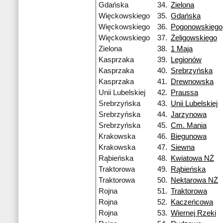
Gdańska
34.
Zielona
Więckowskiego
35.
Gdańska
Więckowskiego
36.
Pogonowskiego
Więckowskiego
37.
Żeligowskiego
Zielona
38.
1 Maja
Kasprzaka
39.
Legionów
Kasprzaka
40.
Srebrzyńska
Kasprzaka
41.
Drewnowska
Unii Lubelskiej
42.
Praussa
Srebrzyńska
43.
Unii Lubelskiej
Srebrzyńska
44.
Jarzynowa
Srebrzyńska
45.
Cm. Mania
Krakowska
46.
Biegunowa
Krakowska
47.
Siewna
Rąbieńska
48.
Kwiatowa NŻ
Traktorowa
49.
Rąbieńska
Traktorowa
50.
Nektarowa NŻ
Rojna
51.
Traktorowa
Rojna
52.
Kaczeńcowa
Rojna
53.
Wiernej Rzeki