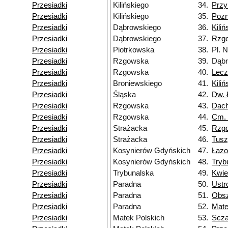
Przesiadki
Kilińskiego
34.
Przy
Przesiadki
Kilińskiego
35.
Poz
Przesiadki
Dąbrowskiego
36.
Kiliń
Przesiadki
Dąbrowskiego
37.
Rzg
Przesiadki
Piotrkowska
38.
Pl. 
Przesiadki
Rzgowska
39.
Dąbr
Przesiadki
Rzgowska
40.
Lecz
Przesiadki
Broniewskiego
41.
Kiliń
Przesiadki
Śląska
42.
Dw. 
Przesiadki
Rzgowska
43.
Dac
Przesiadki
Rzgowska
44.
Cm.
Przesiadki
Strażacka
45.
Rzg
Przesiadki
Strażacka
46.
Tusz
Przesiadki
Kosynierów Gdyńskich
47.
Łazo
Przesiadki
Kosynierów Gdyńskich
48.
Tryb
Przesiadki
Trybunalska
49.
Kwie
Przesiadki
Paradna
50.
Ustr
Przesiadki
Paradna
51.
Obs
Przesiadki
Paradna
52.
Mate
Przesiadki
Matek Polskich
53.
Scza