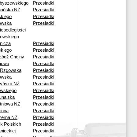
byszewskiego
Przesiadki
nańska NŻ
Przesiadki
skiego
Przesiadki
owska
Przesiadki
Niepodległości
owskiego
nicza
Przesiadki
skiego
Przesiadki
Łódź Chojny
Przesiadki
howa
Przesiadki
 Rzgowska
Przesiadki
owska
Przesiadki
yńska NŻ
Przesiadki
wskiego
Przesiadki
unalska
Przesiadki
tniowa NŻ
Przesiadki
onna
Przesiadki
zerna NŻ
Przesiadki
k Polskich
Przesiadki
nieckiej
Przesiadki