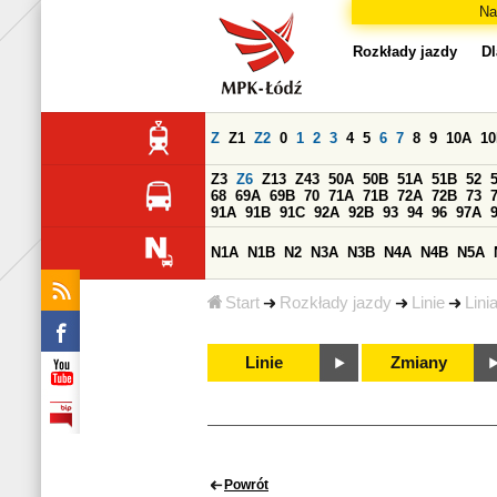
Na
Rozkłady jazdy
Dl
Z
Z1
Z2
0
1
2
3
4
5
6
7
8
9
10A
1
Z3
Z6
Z13
Z43
50A
50B
51A
51B
52
68
69A
69B
70
71A
71B
72A
72B
73
91A
91B
91C
92A
92B
93
94
96
97A
N1A
N1B
N2
N3A
N3B
N4A
N4B
N5A
Start
Rozkłady jazdy
Linie
Lini
Linie
Zmiany
Powrót