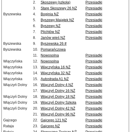
2.
Skoszewy (szkoła)
Przesiadki
3.
Stare Skoszewy 26 NŻ
Przesiadki
Byszewska
4.
Boginia NŻ
Przesiadki
5.
Byszewy Majątek NŻ
Przesiadki
6.
Byszewy NŻ
Przesiadki
7.
Plichtów NŻ
Przesiadki
8.
Janów wieś NŻ
Przesiadki
Byszewska
9.
Byszewska 26 #
Byszewska
10.
Pomarańczowa
11.
Nowosolna
Przesiadki
Wiączyńska
12.
Nowosolna
Przesiadki
Wiączyńska
13.
Wiączyńska 16 NŻ
Przesiadki
Wiączyńska
14.
Wiączyńska 32 NŻ
Przesiadki
Wiączyńska
15.
Autostrada A1 NŻ
Przesiadki
Wiączyń Dolny
16.
Wiączyń Dolny 4 NŻ
Przesiadki
17.
Wiączyń Dolny 16 NŻ
Przesiadki
Wiączyń Dolny
18.
Wiączyń Dolny 18 NŻ
Przesiadki
Wiączyń Dolny
19.
Wiączyń Dolny Szkoła
Przesiadki
Wiączyń Dolny
20.
Wiączyń Dolny 42 NŻ
Przesiadki
21.
Wiączyń Dolny 96 NŻ
Przesiadki
Gajcego
22.
Gajcego 121 NŻ
Przesiadki
Rataja
23.
Gajcego NŻ
Przesiadki