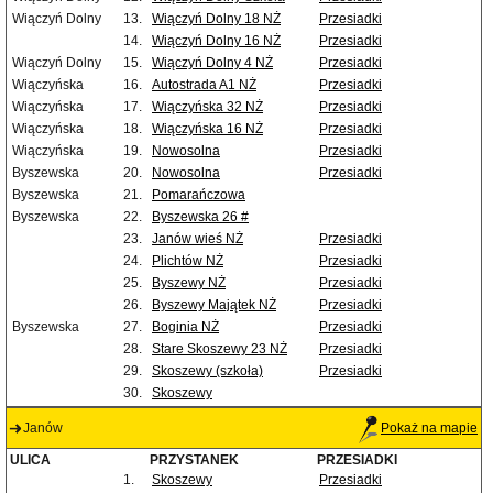
Wiączyń Dolny
13.
Wiączyń Dolny 18 NŻ
Przesiadki
14.
Wiączyń Dolny 16 NŻ
Przesiadki
Wiączyń Dolny
15.
Wiączyń Dolny 4 NŻ
Przesiadki
Wiączyńska
16.
Autostrada A1 NŻ
Przesiadki
Wiączyńska
17.
Wiączyńska 32 NŻ
Przesiadki
Wiączyńska
18.
Wiączyńska 16 NŻ
Przesiadki
Wiączyńska
19.
Nowosolna
Przesiadki
Byszewska
20.
Nowosolna
Przesiadki
Byszewska
21.
Pomarańczowa
Byszewska
22.
Byszewska 26 #
23.
Janów wieś NŻ
Przesiadki
24.
Plichtów NŻ
Przesiadki
25.
Byszewy NŻ
Przesiadki
26.
Byszewy Majątek NŻ
Przesiadki
Byszewska
27.
Boginia NŻ
Przesiadki
28.
Stare Skoszewy 23 NŻ
Przesiadki
29.
Skoszewy (szkoła)
Przesiadki
30.
Skoszewy
Janów
Pokaż na mapie
ULICA
PRZYSTANEK
PRZESIADKI
1.
Skoszewy
Przesiadki