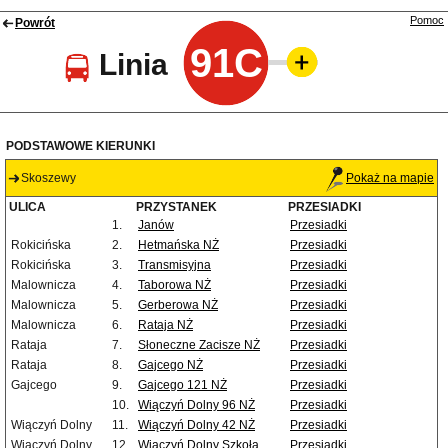
Pomoc
Powrót
91C
Linia
PODSTAWOWE KIERUNKI
Skoszewy
Pokaż na mapie
ULICA
PRZYSTANEK
PRZESIADKI
1.
Janów
Przesiadki
Rokicińska
2.
Hetmańska NŻ
Przesiadki
Rokicińska
3.
Transmisyjna
Przesiadki
Malownicza
4.
Taborowa NŻ
Przesiadki
Malownicza
5.
Gerberowa NŻ
Przesiadki
Malownicza
6.
Rataja NŻ
Przesiadki
Rataja
7.
Słoneczne Zacisze NŻ
Przesiadki
Rataja
8.
Gajcego NŻ
Przesiadki
Gajcego
9.
Gajcego 121 NŻ
Przesiadki
10.
Wiączyń Dolny 96 NŻ
Przesiadki
Wiączyń Dolny
11.
Wiączyń Dolny 42 NŻ
Przesiadki
Wiączyń Dolny
12.
Wiączyń Dolny Szkoła
Przesiadki