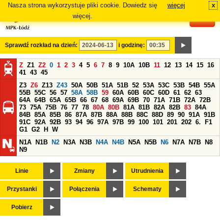
Nasza strona wykorzystuje pliki cookie. Dowiedz się
więcej
x
#
więcej.
Sprawdź rozkład na dzień:
i godzinę:
Z
Z1
Z2
0
1
2
3
4
5
6
7
8
9
10A
10B
11
12
13
14
15
16
41
43
45
Z3
Z6
Z13
Z43
50A
50B
51A
51B
52
53A
53C
53B
54B
55A
55B
55C
56
57
58A
58B
59
60A
60B
60C
60D
61
62
63
64A
64B
65A
65B
66
67
68
69A
69B
70
71A
71B
72A
72B
73
75A
75B
76
77
78
80A
80B
81A
81B
82A
82B
83
84A
84B
85A
85B
86
87A
87B
88A
88B
88C
88D
89
90
91A
91B
91C
92A
92B
93
94
96
97A
97B
99
100
101
201
202
6.
F1
G1
G2
H
W
N1A
N1B
N2
N3A
N3B
N4A
N4B
N5A
N5B
N6
N7A
N7B
N8
N9
Linie
Zmiany
Utrudnienia
Przystanki
Połączenia
Schematy
Pobierz