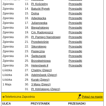
Zgierska
13.
Pl. Kościelny
Przesiadki
Zgierska
14.
Bałucki Rynek
Przesiadki
Zgierska
15.
Dolna
Przesiadki
Zgierska
16.
Adwokacka
Przesiadki
Zgierska
17.
Julianowska
Przesiadki
Zgierska
18.
Biegańskiego
Przesiadki
Zgierska
19.
Cm. Radogoszcz
Przesiadki
Zgierska
20.
Pl. Pamięci Narodowej
Przesiadki
Zgierska
21.
Przedwiośnie
Przesiadki
Zgierska
22.
Sikorskiego
Przesiadki
Zgierska
23.
Pasieczna
Przesiadki
Zgierska
24.
Świtezianki
Przesiadki
Zgierska
25.
Brzoskwiniowa
Przesiadki
Zgierska
26.
Helenówek #
Przesiadki
Łódzka
27.
Chełmy (Zgierz)
Łódzka
28.
Adelmówek (Zgierz)
Łódzka
29.
Kurak (Zgierz)
1 Maja
30.
3 Maja (Zgierz)
31.
Pl. Kilińskiego (Zgierz)
Telefoniczna Zajezdnia
Pokaż na mapie
ULICA
PRZYSTANEK
PRZESIADKI