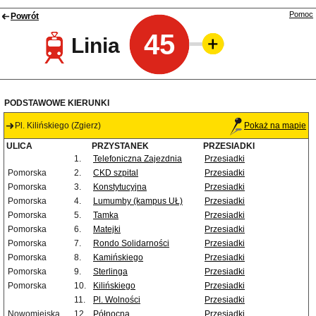
Pomoc
Powrót
45
Linia
PODSTAWOWE KIERUNKI
Pl. Kilińskiego (Zgierz)
Pokaż na mapie
ULICA
PRZYSTANEK
PRZESIADKI
1.
Telefoniczna Zajezdnia
Przesiadki
Pomorska
2.
CKD szpital
Przesiadki
Pomorska
3.
Konstytucyjna
Przesiadki
Pomorska
4.
Lumumby (kampus UŁ)
Przesiadki
Pomorska
5.
Tamka
Przesiadki
Pomorska
6.
Matejki
Przesiadki
Pomorska
7.
Rondo Solidarności
Przesiadki
Pomorska
8.
Kamińskiego
Przesiadki
Pomorska
9.
Sterlinga
Przesiadki
Pomorska
10.
Kilińskiego
Przesiadki
11.
Pl. Wolności
Przesiadki
Nowomiejska
12.
Północna
Przesiadki