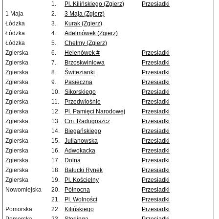
1.
Pl. Kilińskiego (Zgierz)
Przesiadki
1 Maja
2.
3 Maja (Zgierz)
Łódzka
3.
Kurak (Zgierz)
Łódzka
4.
Adelmówek (Zgierz)
Łódzka
5.
Chełmy (Zgierz)
Zgierska
6.
Helenówek #
Przesiadki
Zgierska
7.
Brzoskwiniowa
Przesiadki
Zgierska
8.
Świtezianki
Przesiadki
Zgierska
9.
Pasieczna
Przesiadki
Zgierska
10.
Sikorskiego
Przesiadki
Zgierska
11.
Przedwiośnie
Przesiadki
Zgierska
12.
Pl. Pamięci Narodowej
Przesiadki
Zgierska
13.
Cm. Radogoszcz
Przesiadki
Zgierska
14.
Biegańskiego
Przesiadki
Zgierska
15.
Julianowska
Przesiadki
Zgierska
16.
Adwokacka
Przesiadki
Zgierska
17.
Dolna
Przesiadki
Zgierska
18.
Bałucki Rynek
Przesiadki
Zgierska
19.
Pl. Kościelny
Przesiadki
Nowomiejska
20.
Północna
Przesiadki
21.
Pl. Wolności
Przesiadki
Pomorska
22.
Kilińskiego
Przesiadki