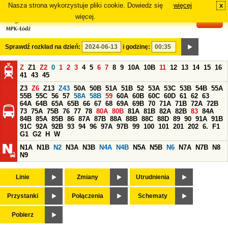
Nasza strona wykorzystuje pliki cookie. Dowiedz się
więcej
x
#
więcej.
Sprawdź rozkład na dzień:
i godzinę:
Z
Z1
Z2
0
1
2
3
4
5
6
7
8
9
10A
10B
11
12
13
14
15
16
41
43
45
Z3
Z6
Z13
Z43
50A
50B
51A
51B
52
53A
53C
53B
54B
55A
55B
55C
56
57
58A
58B
59
60A
60B
60C
60D
61
62
63
64A
64B
65A
65B
66
67
68
69A
69B
70
71A
71B
72A
72B
73
75A
75B
76
77
78
80A
80B
81A
81B
82A
82B
83
84A
84B
85A
85B
86
87A
87B
88A
88B
88C
88D
89
90
91A
91B
91C
92A
92B
93
94
96
97A
97B
99
100
101
201
202
6.
F1
G1
G2
H
W
N1A
N1B
N2
N3A
N3B
N4A
N4B
N5A
N5B
N6
N7A
N7B
N8
N9
Linie
Zmiany
Utrudnienia
Przystanki
Połączenia
Schematy
Pobierz